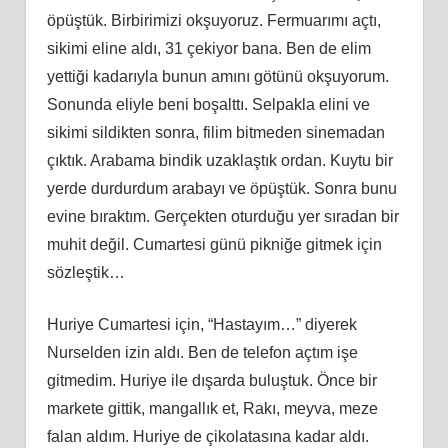
öpüştük. Birbirimizi okşuyoruz. Fermuarımı açtı,
sikimi eline aldı, 31 çekiyor bana. Ben de elim
yettiği kadarıyla bunun amını götünü okşuyorum.
Sonunda eliyle beni boşalttı. Selpakla elini ve
sikimi sildikten sonra, filim bitmeden sinemadan
çıktık. Arabama bindik uzaklaştık ordan. Kuytu bir
yerde durdurdum arabayı ve öpüştük. Sonra bunu
evine bıraktım. Gerçekten oturduğu yer sıradan bir
muhit değil. Cumartesi günü pikniğe gitmek için
sözleştik…
Huriye Cumartesi için, “Hastayım…” diyerek
Nurselden izin aldı. Ben de telefon açtım işe
gitmedim. Huriye ile dışarda buluştuk. Önce bir
markete gittik, mangallık et, Rakı, meyva, meze
falan aldım. Huriye de çikolatasına kadar aldı.