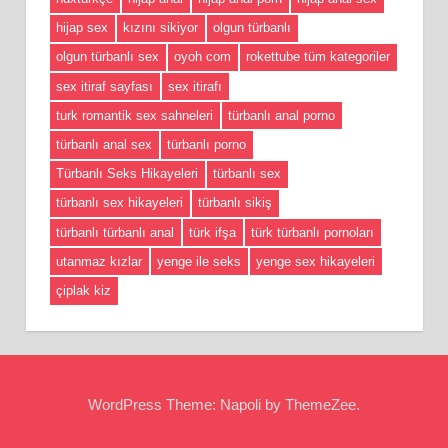
hijap sex
kızını sikiyor
olgun türbanlı
olgun türbanlı sex
oyoh com
rokettube tüm kategoriler
sex itiraf sayfası
sex itirafı
turk romantik sex sahneleri
türbanlı anal porno
türbanlı anal sex
türbanlı porno
Türbanlı Seks Hikayeleri
türbanlı sex
türbanlı sex hikayeleri
türbanlı sikiş
türbanlı türbanlı anal
türk ifşa
türk türbanlı pornoları
utanmaz kızlar
yenge ile seks
yenge sex hikayeleri
çiplak kiz
WordPress Theme: Napoli by ThemeZee.