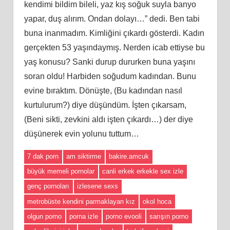
kendimi bildim bileli, yaz kış soğuk suyla banyo
yapar, duş alırım. Ondan dolayı…” dedi. Ben tabi
buna inanmadım. Kimliğini çıkardı gösterdi. Kadın
gerçekten 53 yaşındaymış. Nerden icab ettiyse bu
yaş konusu? Sanki durup dururken buna yaşını
soran oldu! Harbiden soğudum kadından. Bunu
evine bıraktım. Dönüşte, (Bu kadından nasıl
kurtulurum?) diye düşündüm. İşten çıkarsam,
(Beni sikti, zevkini aldı işten çıkardı…) der diye
düşünerek evin yolunu tuttum…
7 dak porn
am siktirme
bakire.amcuk
büyük memeli pornolar
canli erkek erkekle sex izle
genç pornoları
izlesene sexs
metrobüste kendini parmaklayan kız
okol hoca
olgun porno
porna izle
porno evooli
sarışın porno