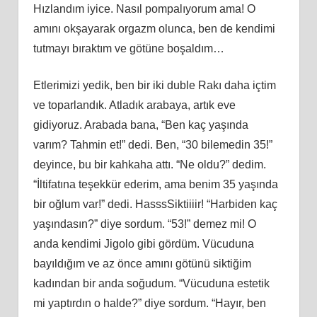
Hızlandım iyice. Nasıl pompalıyorum ama! O
amını okşayarak orgazm olunca, ben de kendimi
tutmayı bıraktım ve götüne boşaldım…
Etlerimizi yedik, ben bir iki duble Rakı daha içtim
ve toparlandık. Atladık arabaya, artık eve
gidiyoruz. Arabada bana, “Ben kaç yaşında
varım? Tahmin et!” dedi. Ben, “30 bilemedin 35!”
deyince, bu bir kahkaha attı. “Ne oldu?” dedim.
“İltifatına teşekkür ederim, ama benim 35 yaşında
bir oğlum var!” dedi. HasssSiktiiiir! “Harbiden kaç
yaşındasın?” diye sordum. “53!” demez mi! O
anda kendimi Jigolo gibi gördüm. Vücuduna
bayıldığım ve az önce amını götünü siktiğim
kadından bir anda soğudum. “Vücuduna estetik
mi yaptırdın o halde?” diye sordum. “Hayır, ben