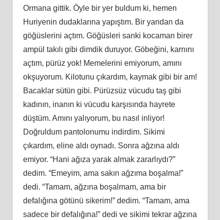
Ormana gittik. Öyle bir yer buldum ki, hemen
Huriyenin dudaklarına yapıştım. Bir yandan da
göğüslerini açtım. Göğüsleri sanki kocaman birer
ampül takılı gibi dimdik duruyor. Göbeğini, karnını
açtım, pürüz yok! Memelerini emiyorum, amını
okşuyorum. Kilotunu çıkardım, kaymak gibi bir am!
Bacaklar sütün gibi. Pürüzsüz vücudu taş gibi
kadının, inanın ki vücudu karşısında hayrete
düştüm. Amını yalıyorum, bu nasıl inliyor!
Doğruldum pantolonumu indirdim. Sikimi
çıkardım, eline aldı oynadı. Sonra ağzına aldı
emiyor. “Hani ağıza yarak almak zararlıydı?”
dedim. “Emeyim, ama sakın ağzıma boşalma!”
dedi. “Tamam, ağzına boşalmam, ama bir
defalığına götünü sikerim!” dedim. “Tamam, ama
sadece bir defalığına!” dedi ve sikimi tekrar ağzına