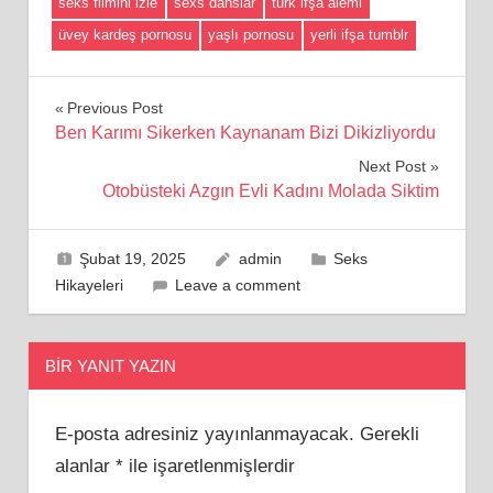
seks filmini izle
sexs danslar
turk ifşa alemi
üvey kardeş pornosu
yaşlı pornosu
yerli ifşa tumblr
Yazı
Previous Post
Ben Karımı Sikerken Kaynanam Bizi Dikizliyordu
gezinmesi
Next Post
Otobüsteki Azgın Evli Kadını Molada Siktim
Şubat 19, 2025
admin
Seks
Hikayeleri
Leave a comment
BIR YANIT YAZIN
E-posta adresiniz yayınlanmayacak.
Gerekli
alanlar
*
ile işaretlenmişlerdir