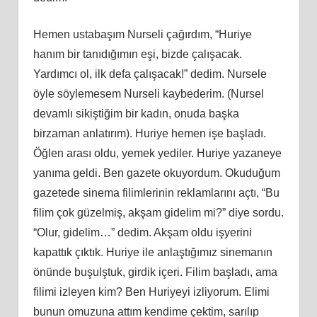
Hemen ustabaşım Nurseli çağırdım, “Huriye
hanım bir tanıdığımın eşi, bizde çalışacak.
Yardımcı ol, ilk defa çalışacak!” dedim. Nursele
öyle söylemesem Nurseli kaybederim. (Nursel
devamlı sikiştiğim bir kadın, onuda başka
birzaman anlatırım). Huriye hemen işe başladı.
Öğlen arası oldu, yemek yediler. Huriye yazaneye
yanıma geldi. Ben gazete okuyordum. Okuduğum
gazetede sinema filimlerinin reklamlarını açtı, “Bu
filim çok güzelmiş, akşam gidelim mi?” diye sordu.
“Olur, gidelim…” dedim. Akşam oldu işyerini
kapattık çıktık. Huriye ile anlaştığımız sinemanın
önünde buşulştuk, girdik içeri. Filim başladı, ama
filimi izleyen kim? Ben Huriyeyi izliyorum. Elimi
bunun omuzuna attım kendime çektim, sarılıp