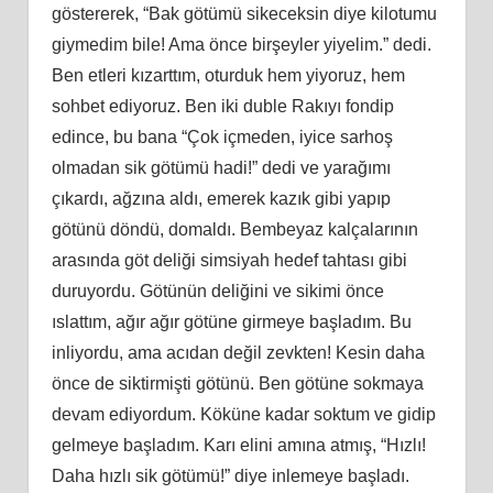
göstererek, “Bak götümü sikeceksin diye kilotumu
giymedim bile! Ama önce birşeyler yiyelim.” dedi.
Ben etleri kızarttım, oturduk hem yiyoruz, hem
sohbet ediyoruz. Ben iki duble Rakıyı fondip
edince, bu bana “Çok içmeden, iyice sarhoş
olmadan sik götümü hadi!” dedi ve yarağımı
çıkardı, ağzına aldı, emerek kazık gibi yapıp
götünü döndü, domaldı. Bembeyaz kalçalarının
arasında göt deliği simsiyah hedef tahtası gibi
duruyordu. Götünün deliğini ve sikimi önce
ıslattım, ağır ağır götüne girmeye başladım. Bu
inliyordu, ama acıdan değil zevkten! Kesin daha
önce de siktirmişti götünü. Ben götüne sokmaya
devam ediyordum. Köküne kadar soktum ve gidip
gelmeye başladım. Karı elini amına atmış, “Hızlı!
Daha hızlı sik götümü!” diye inlemeye başladı.