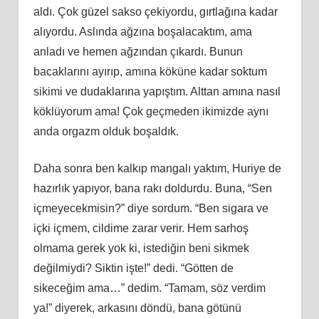
aldı. Çok güzel sakso çekiyordu, gırtlağına kadar
alıyordu. Aslında ağzına boşalacaktım, ama
anladı ve hemen ağzından çıkardı. Bunun
bacaklarını ayırıp, amına köküne kadar soktum
sikimi ve dudaklarına yapıştım. Alttan amına nasıl
köklüyorum ama! Çok geçmeden ikimizde aynı
anda orgazm olduk boşaldık.
Daha sonra ben kalkıp mangalı yaktım, Huriye de
hazırlık yapıyor, bana rakı doldurdu. Buna, “Sen
içmeyecekmisin?” diye sordum. “Ben sigara ve
içki içmem, cildime zarar verir. Hem sarhoş
olmama gerek yok ki, istediğin beni sikmek
değilmiydi? Siktin işte!” dedi. “Götten de
sikeceğim ama…” dedim. “Tamam, söz verdim
ya!” diyerek, arkasını döndü, bana götünü