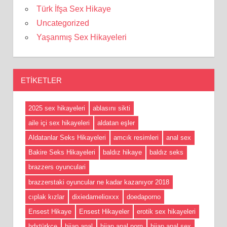
Türk İfşa Sex Hikaye
Uncategorized
Yaşanmış Sex Hikayeleri
ETIKETLER
2025 sex hikayeleri
ablasını sikti
aile içi sex hikayeleri
aldatan eşler
Aldatanlar Seks Hikayeleri
amcık resimleri
anal sex
Bakire Seks Hikayeleri
baldız hikaye
baldız seks
brazzers oyunculari
brazzerstaki oyuncular ne kadar kazanıyor 2018
cıplak kızlar
dixiedamelioxxx
doedaporno
Ensest Hikaye
Ensest Hikayeler
erotik sex hikayeleri
hdxtürkçe
hijap anal
hijap anal porn
hijap anal sex