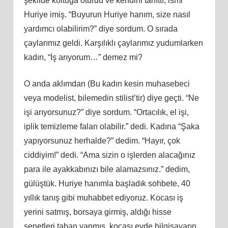
şekilde koltuğa oturdu ve kendini tanıttı, ismi
Huriye imiş. “Buyurun Huriye hanım, size nasıl
yardımcı olabilirim?” diye sordum. O sırada
çaylarımız geldi. Karşılıklı çaylarımız yudumlarken
kadın, “İş arıyorum…” demez mi?
O anda aklımdan (Bu kadın kesin muhasebeci
veya modelist, bilemedin stilist’tir) diye geçti. “Ne
işi arıyorsunuz?” diye sordum. “Ortacılık, el işi,
iplik temizleme falan olabilir.” dedi. Kadına “Şaka
yapıyorsunuz herhalde?” dedim. “Hayır, çok
ciddiyim!” dedi. “Ama sizin o işlerden alacağınız
para ile ayakkabınızı bile alamazsınız.” dedim,
gülüştük. Huriye hanımla başladık sohbete, 40
yıllık tanış gibi muhabbet ediyoruz. Kocası iş
yerini satmış, borsaya girmiş, aldığı hisse
senetleri taban yapmış, kocası evde bilgisayarın