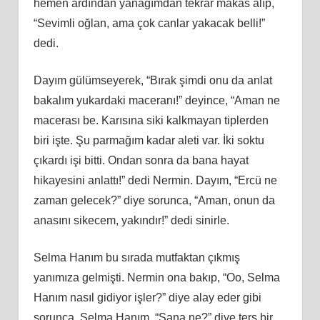
hemen ardından yanağımdan tekrar makas alıp,
“Sevimli oğlan, ama çok canlar yakacak belli!”
dedi.
Dayım gülümseyerek, “Bırak şimdi onu da anlat
bakalım yukardaki maceranı!” deyince, “Aman ne
macerası be. Karısına siki kalkmayan tiplerden
biri işte. Şu parmağım kadar aleti var. İki soktu
çıkardı işi bitti. Ondan sonra da bana hayat
hikayesini anlattı!” dedi Nermin. Dayım, “Ercü ne
zaman gelecek?” diye sorunca, “Aman, onun da
anasını sikecem, yakındır!” dedi sinirle.
Selma Hanım bu sırada mutfaktan çıkmış
yanımıza gelmişti. Nermin ona bakıp, “Oo, Selma
Hanım nasıl gidiyor işler?” diye alay eder gibi
sorunca, Selma Hanım, “Sana ne?” diye ters bir