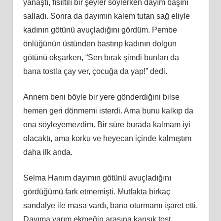
yanaştı, fısıltılı bir şeyler söylerken dayım başını
salladı. Sonra da dayımın kalem tutan sağ eliyle
kadının götünü avuçladığını gördüm. Pembe
önlüğünün üstünden bastırıp kadının dolgun
götünü okşarken, “Sen bırak şimdi bunları da
bana tostla çay ver, çocuğa da yap!” dedi.
Annem beni böyle bir yere gönderdiğini bilse
hemen geri dönmemi isterdi. Ama bunu kalkıp da
ona söyleyemezdim. Bir süre burada kalmam iyi
olacaktı, ama korku ve heyecan içinde kalmıştım
daha ilk anda.
Selma Hanım dayımın götünü avuçladığını
gördüğümü fark etmemişti. Mutfakta birkaç
sandalye ile masa vardı, bana oturmamı işaret etti.
Dayıma yarım ekmeğin arasına karışık tost