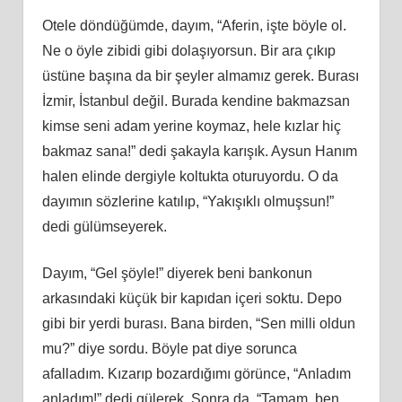
Otele döndüğümde, dayım, “Aferin, işte böyle ol.
Ne o öyle zibidi gibi dolaşıyorsun. Bir ara çıkıp
üstüne başına da bir şeyler almamız gerek. Burası
İzmir, İstanbul değil. Burada kendine bakmazsan
kimse seni adam yerine koymaz, hele kızlar hiç
bakmaz sana!” dedi şakayla karışık. Aysun Hanım
halen elinde dergiyle koltukta oturuyordu. O da
dayımın sözlerine katılıp, “Yakışıklı olmuşsun!”
dedi gülümseyerek.
Dayım, “Gel şöyle!” diyerek beni bankonun
arkasındaki küçük bir kapıdan içeri soktu. Depo
gibi bir yerdi burası. Bana birden, “Sen milli oldun
mu?” diye sordu. Böyle pat diye sorunca
afalladım. Kızarıp bozardığımı görünce, “Anladım
anladım!” dedi gülerek. Sonra da, “Tamam, ben