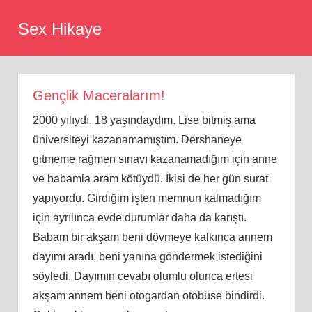
Skip
Sex Hikaye
to
content
Gençlik Maceralarım!
2000 yılıydı. 18 yaşındaydım. Lise bitmiş ama
üniversiteyi kazanamamıştım. Dershaneye
gitmeme rağmen sınavı kazanamadığım için anne
ve babamla aram kötüydü. İkisi de her gün surat
yapıyordu. Girdiğim işten memnun kalmadığım
için ayrılınca evde durumlar daha da karıştı.
Babam bir akşam beni dövmeye kalkınca annem
dayımı aradı, beni yanına göndermek istediğini
söyledi. Dayımın cevabı olumlu olunca ertesi
akşam annem beni otogardan otobüse bindirdi.