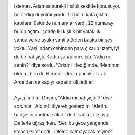
istemez. Adamsa sürekli fısıltılı şekilde konuşuyor,
ne dediği duyulmuyordu. Üçüncü kata çıktım,
kapıların üstünde numaralar vardı. 12 numarayı
bulup açtım. İçeride iki kişilik bir yatak, iki
sandalye ve ayaklı vantilatörden başka bir şey
yoktu. Yaşlı adam cebinden para çıkarıp uzattı, iyi
de bir bahşişti. Kadın yanağımı sıkıp, “Adın ne
senin?” diye sordu. “Orkun!” dediğimde, “Memnun
oldum, ben de Nermin!” dedi öpücük atarak.
Ardından da kapıyı kapatıp kilitlediler.
Aşağı indim. Dayım, “Aldın mı bahşişini?” diye
sorunca, “Aldım!” diyerek gösterdim. “Aferin,
bahşişini unutma sakın!” dedi saçımı okşayıp.
Defterle uğraşırken, “Sen bu gece yengende
kalacaksın!” dedi. “Otelde kalmayacak mıyım?”