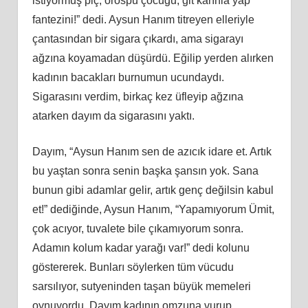
istiyormuş piç, orospu çocuğu, git karınla yap
fantezini!” dedi. Aysun Hanım titreyen elleriyle
çantasından bir sigara çıkardı, ama sigarayı
ağzına koyamadan düşürdü. Eğilip yerden alırken
kadının bacakları burnumun ucundaydı.
Sigarasını verdim, birkaç kez üfleyip ağzına
atarken dayım da sigarasını yaktı.
Dayım, “Aysun Hanım sen de azıcık idare et. Artık
bu yaştan sonra senin başka şansın yok. Sana
bunun gibi adamlar gelir, artık genç değilsin kabul
et!” dediğinde, Aysun Hanım, “Yapamıyorum Ümit,
çok acıyor, tuvalete bile çıkamıyorum sonra.
Adamın kolum kadar yarağı var!” dedi kolunu
göstererek. Bunları söylerken tüm vücudu
sarsılıyor, sutyeninden taşan büyük memeleri
oynuyordu. Dayım kadının omzuna vurup,