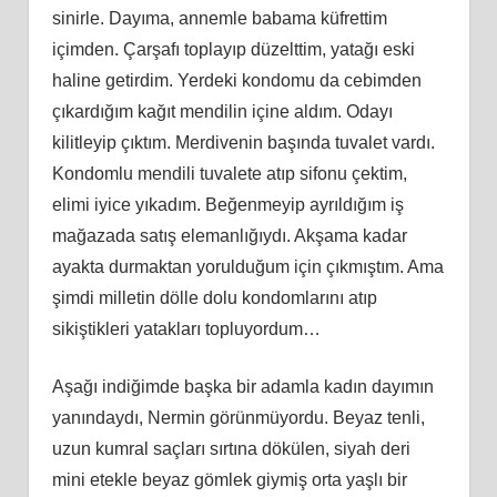
sinirle. Dayıma, annemle babama küfrettim
içimden. Çarşafı toplayıp düzelttim, yatağı eski
haline getirdim. Yerdeki kondomu da cebimden
çıkardığım kağıt mendilin içine aldım. Odayı
kilitleyip çıktım. Merdivenin başında tuvalet vardı.
Kondomlu mendili tuvalete atıp sifonu çektim,
elimi iyice yıkadım. Beğenmeyip ayrıldığım iş
mağazada satış elemanlığıydı. Akşama kadar
ayakta durmaktan yorulduğum için çıkmıştım. Ama
şimdi milletin dölle dolu kondomlarını atıp
sikiştikleri yatakları topluyordum…
Aşağı indiğimde başka bir adamla kadın dayımın
yanındaydı, Nermin görünmüyordu. Beyaz tenli,
uzun kumral saçları sırtına dökülen, siyah deri
mini etekle beyaz gömlek giymiş orta yaşlı bir