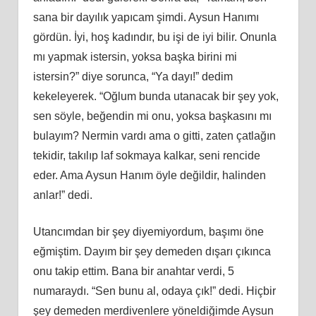
sana bir dayılık yapıcam şimdi. Aysun Hanımı
gördün. İyi, hoş kadındır, bu işi de iyi bilir. Onunla
mı yapmak istersin, yoksa başka birini mi
istersin?” diye sorunca, “Ya dayı!” dedim
kekeleyerek. “Oğlum bunda utanacak bir şey yok,
sen söyle, beğendin mi onu, yoksa başkasını mı
bulayım? Nermin vardı ama o gitti, zaten çatlağın
tekidir, takılıp laf sokmaya kalkar, seni rencide
eder. Ama Aysun Hanım öyle değildir, halinden
anlar!” dedi.
Utancımdan bir şey diyemiyordum, başımı öne
eğmiştim. Dayım bir şey demeden dışarı çıkınca
onu takip ettim. Bana bir anahtar verdi, 5
numaraydı. “Sen bunu al, odaya çık!” dedi. Hiçbir
şey demeden merdivenlere yöneldiğimde Aysun