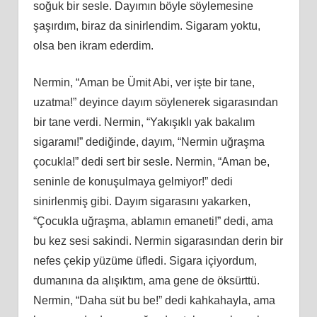
soğuk bir sesle. Dayımın böyle söylemesine
şaşırdım, biraz da sinirlendim. Sigaram yoktu,
olsa ben ikram ederdim.
Nermin, “Aman be Ümit Abi, ver işte bir tane,
uzatma!” deyince dayım söylenerek sigarasından
bir tane verdi. Nermin, “Yakışıklı yak bakalım
sigaramı!” dediğinde, dayım, “Nermin uğraşma
çocukla!” dedi sert bir sesle. Nermin, “Aman be,
seninle de konuşulmaya gelmiyor!” dedi
sinirlenmiş gibi. Dayım sigarasını yakarken,
“Çocukla uğraşma, ablamın emaneti!” dedi, ama
bu kez sesi sakindi. Nermin sigarasından derin bir
nefes çekip yüzüme üfledi. Sigara içiyordum,
dumanına da alışıktım, ama gene de öksürttü.
Nermin, “Daha süt bu be!” dedi kahkahayla, ama