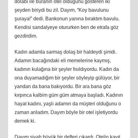
dolabı ile buranın otel olduğunu gösteren iki
şeyden biriydi bu zil. Dayım, “Koy bavulunu
şuraya!” dedi. Bankonun yanına bıraktım bavulu.
Kendisi sandalyeye otururken ben de etrafa göz
gezdirdim.
Kadın adamla sarmaş dolaş bir haldeydi şimdi.
Adamın bacağındaki eli memelerine kaymış,
kadının kulağına bir şeyler fısıldıyordu. Kadın da
ona duyamadığım bir şeyler söyleyip gülüyor, bir
yandan da bana bakıyordu. Bir ara bana göz
kırpınca kalbim güm güm atmaya başladı. Kadının
hayat kadını, yaşlı adamın da müşteri olduğunu o
zaman anladım. Dayım böyle bir otel işletiyordu
demek ki.
Dayım siyah büyük bir defteri çıkardı. Otelin kayıt