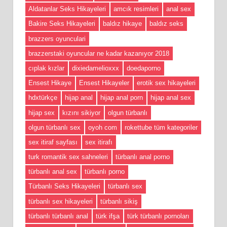
Aldatanlar Seks Hikayeleri
amcık resimleri
anal sex
Bakire Seks Hikayeleri
baldız hikaye
baldız seks
brazzers oyunculari
brazzerstaki oyuncular ne kadar kazanıyor 2018
cıplak kızlar
dixiedamelioxxx
doedaporno
Ensest Hikaye
Ensest Hikayeler
erotik sex hikayeleri
hdxtürkçe
hijap anal
hijap anal porn
hijap anal sex
hijap sex
kızını sikiyor
olgun türbanlı
olgun türbanlı sex
oyoh com
rokettube tüm kategoriler
sex itiraf sayfası
sex itirafı
turk romantik sex sahneleri
türbanlı anal porno
türbanlı anal sex
türbanlı porno
Türbanlı Seks Hikayeleri
türbanlı sex
türbanlı sex hikayeleri
türbanlı sikiş
türbanlı türbanlı anal
türk ifşa
türk türbanlı pornoları