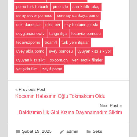
porno türk türbanlı
prno izle
sarı kılıflı tofaş
seray sever pornosu
serenay sarıkaya porno
sexi danscilar
sikis evi
sky fontaine jet ski
soygianasnowtv
tango ifşa
tecavüz pornosu
tecavüzporno
trcam4
türk yeni ifşalar
üvey abla porno
üvey pornosu
uyuyan kızı sikiyor
uyuyan kızı sikti
xxporn.cn
yerli erotik filmler
yetişkin film
zayıf porno
Yazı
Previous Post
Kocamın Halasının Oğlu Tokmakcım Oldu
gezinmesi
Next Post
Baldızımın İlik Gibi Kızına Dayanamadım Siktim
Şubat 19, 2025
admin
Seks