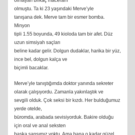
olmayan birkaç maceram
olmuştu. Ta ki 23 yaşındaki Merve’yle
tanışana dek. Merve tam bir esmer bomba.
Minyon
tipli 1.55 boyunda, 49 kioloda tam bir afet. Düz
uzun simsiyah saçları
beline kadar gelir. Dolgun dudaklar, harika bir yüz,
ince bel, dolgun kalça ve
biçimli bacaklar.
Merve’yle tanıştığımda doktor yanında sekreter
olarak çalışıyordu. Zamanla yakınlaştık ve
sevgili olduk. Çok seksi bir kızdı. Her bulduğumuz
yerde otelde,
büromda, arabada sevisiyorduk. Bakire olduğu
için oral ve anal seksten
başka şansımız yoktu. Ama bana o kadar güzel