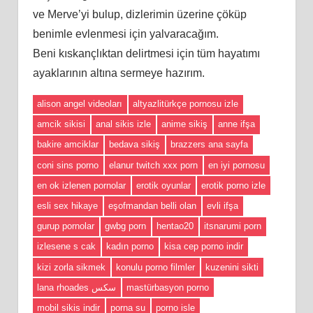
ve Merve’yi bulup, dizlerimin üzerine çöküp
benimle evlenmesi için yalvaracağım.
Beni kıskançlıktan delirtmesi için tüm hayatımı
ayaklarının altına sermeye hazırım.
alison angel videoları
altyazlitürkçe pornosu izle
amcik sikisi
anal sikis izle
anime sikiş
anne ifşa
bakire amciklar
bedava sikiş
brazzers ana sayfa
coni sins porno
elanur twitch xxx porn
en iyi pornosu
en ok izlenen pornolar
erotik oyunlar
erotik porno izle
esli sex hikaye
eşofmandan belli olan
evli ifşa
gurup pornolar
gwbg porn
hentao20
itsnarumi porn
izlesene s cak
kadın porno
kisa cep porno indir
kizi zorla sikmek
konulu porno filmler
kuzenini sikti
lana rhoades سكس
mastürbasyon porno
mobil sikis indir
porna su
porno isle