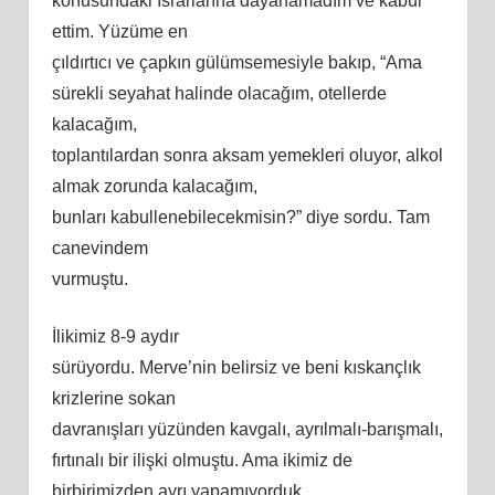
konusundaki ısrarlarına dayanamadım ve kabul
ettim. Yüzüme en
çıldırtıcı ve çapkın gülümsemesiyle bakıp, “Ama
sürekli seyahat halinde olacağım, otellerde
kalacağım,
toplantılardan sonra aksam yemekleri oluyor, alkol
almak zorunda kalacağım,
bunları kabullenebilecekmisin?” diye sordu. Tam
canevindem
vurmuştu.
İlikimiz 8-9 aydır
sürüyordu. Merve’nin belirsiz ve beni kıskançlık
krizlerine sokan
davranışları yüzünden kavgalı, ayrılmalı-barışmalı,
fırtınalı bir ilişki olmuştu. Ama ikimiz de
birbirimizden ayrı yapamıyorduk.