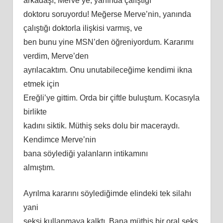
arkadaşı, Merve’ye, yanında çalıştığı
doktoru soruyordu! Meğerse Merve’nin, yanında
çalıştığı doktorla ilişkisi varmış, ve
ben bunu yine MSN’den öğreniyordum. Kararımı
verdim, Merve’den
ayrılacaktım. Onu unutabileceğime kendimi ikna
etmek için
Ereğli’ye gittim. Orda bir çiftle buluştum. Kocasıyla
birlikte
kadını siktik. Müthiş seks dolu bir maceraydı.
Kendimce Merve’nin
bana söylediği yalanların intikamını
almıştım.
Ayrılma kararını söylediğimde elindeki tek silahı
yani
seksi kullanmaya kalktı. Bana müthiş bir oral seks