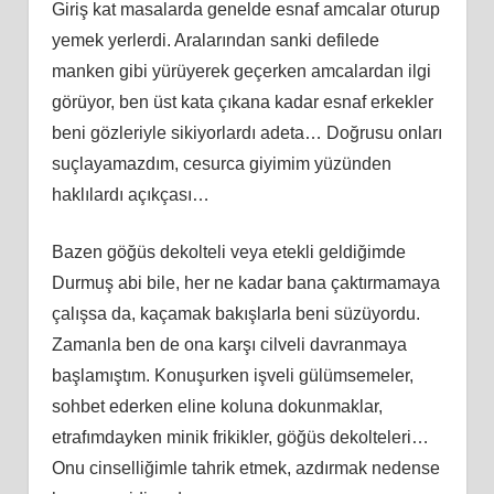
Giriş kat masalarda genelde esnaf amcalar oturup
yemek yerlerdi. Aralarından sanki defilede
manken gibi yürüyerek geçerken amcalardan ilgi
görüyor, ben üst kata çıkana kadar esnaf erkekler
beni gözleriyle sikiyorlardı adeta… Doğrusu onları
suçlayamazdım, cesurca giyimim yüzünden
haklılardı açıkçası…
Bazen göğüs dekolteli veya etekli geldiğimde
Durmuş abi bile, her ne kadar bana çaktırmamaya
çalışsa da, kaçamak bakışlarla beni süzüyordu.
Zamanla ben de ona karşı cilveli davranmaya
başlamıştım. Konuşurken işveli gülümsemeler,
sohbet ederken eline koluna dokunmaklar,
etrafımdayken minik frikikler, göğüs dekolteleri…
Onu cinselliğimle tahrik etmek, azdırmak nedense