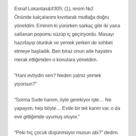
Esnaf Lokantas&#305; (1), resim №2
Önünde kalçalarımı kıvırtarak mutfağa doğru
yöneldim. Eminim ki yürürken sarkaç gibi iki yana
sallanan popomu süzüp iç geçiriyordu. Masayı
hazırlayıp oturduk ve yemek yerken de sohbet
etmeye başladık. Ben biraz onun aile hayatını
merak ettiğimden o konulara yöneldim.
“Hani evliydin sen? Neden yalnız yemek
yiyorsun?”
“Sorma Sude hanım, öyle gerekiyor işte… Ne
yapayım, hep böyle… Evde bir tek karım var, o da
eve gittiğimde uyumuş oluyor.”
“Peki hiç çocuk düşünmüyor musun abi?” dedim.