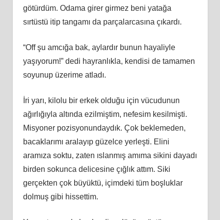
götürdüm. Odama girer girmez beni yatağa
sırtüstü itip tangamı da parçalarcasına çıkardı.
“Off şu amcığa bak, aylardır bunun hayaliyle
yaşıyorum!” dedi hayranlıkla, kendisi de tamamen
soyunup üzerime atladı.
İri yarı, kilolu bir erkek olduğu için vücudunun
ağırlığıyla altında ezilmiştim, nefesim kesilmişti.
Misyoner pozisyonundaydık. Çok beklemeden,
bacaklarımı aralayıp güzelce yerleşti. Elini
aramıza soktu, zaten ıslanmış amıma sikini dayadı
birden sokunca delicesine çığlık attım. Siki
gerçekten çok büyüktü, içimdeki tüm boşluklar
dolmuş gibi hissettim.