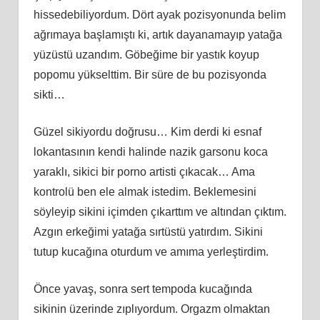
hissedebiliyordum. Dört ayak pozisyonunda belim
ağrımaya başlamıştı ki, artık dayanamayıp yatağa
yüzüstü uzandım. Göbeğime bir yastık koyup
popomu yükselttim. Bir süre de bu pozisyonda
sikti…
Güzel sikiyordu doğrusu… Kim derdi ki esnaf
lokantasının kendi halinde nazik garsonu koca
yaraklı, sikici bir porno artisti çıkacak… Ama
kontrolü ben ele almak istedim. Beklemesini
söyleyip sikini içimden çıkarttım ve altından çıktım.
Azgın erkeğimi yatağa sırtüstü yatırdım. Sikini
tutup kucağına oturdum ve amıma yerleştirdim.
Önce yavaş, sonra sert tempoda kucağında
sikinin üzerinde zıplıyordum. Orgazm olmaktan