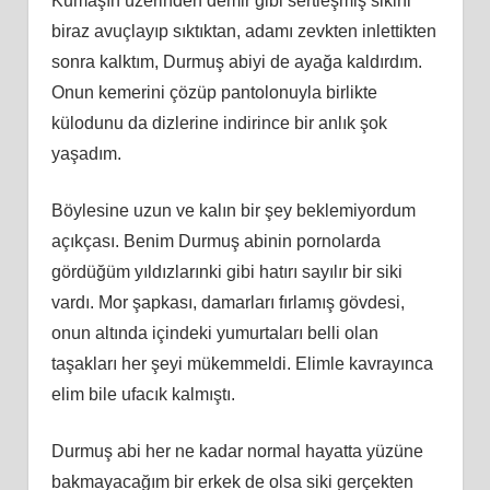
Kumaşın üzerinden demir gibi sertleşmiş sikini
biraz avuçlayıp sıktıktan, adamı zevkten inlettikten
sonra kalktım, Durmuş abiyi de ayağa kaldırdım.
Onun kemerini çözüp pantolonuyla birlikte
külodunu da dizlerine indirince bir anlık şok
yaşadım.
Böylesine uzun ve kalın bir şey beklemiyordum
açıkçası. Benim Durmuş abinin pornolarda
gördüğüm yıldızlarınki gibi hatırı sayılır bir siki
vardı. Mor şapkası, damarları fırlamış gövdesi,
onun altında içindeki yumurtaları belli olan
taşakları her şeyi mükemmeldi. Elimle kavrayınca
elim bile ufacık kalmıştı.
Durmuş abi her ne kadar normal hayatta yüzüne
bakmayacağım bir erkek de olsa siki gerçekten