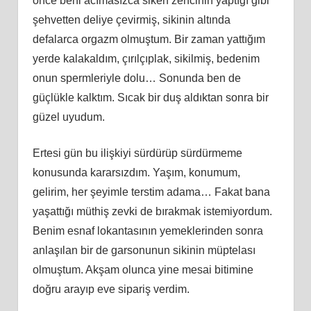
önce beni acımasızca siken zencinin yaptığı gibi
şehvetten deliye çevirmiş, sikinin altında
defalarca orgazm olmuştum. Bir zaman yattığım
yerde kalakaldım, çırılçıplak, sikilmiş, bedenim
onun spermleriyle dolu… Sonunda ben de
güçlükle kalktım. Sıcak bir duş aldıktan sonra bir
güzel uyudum.
Ertesi gün bu ilişkiyi sürdürüp sürdürmeme
konusunda kararsızdım. Yaşım, konumum,
gelirim, her şeyimle terstim adama… Fakat bana
yaşattığı müthiş zevki de bırakmak istemiyordum.
Benim esnaf lokantasının yemeklerinden sonra
anlaşılan bir de garsonunun sikinin müptelası
olmuştum. Akşam olunca yine mesai bitimine
doğru arayıp eve sipariş verdim.