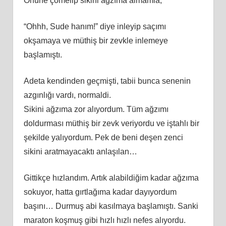
Önüne çömelip sikini ağzıma almamla,
“Ohhh, Sude hanım!” diye inleyip saçımı
okşamaya ve müthiş bir zevkle inlemeye
başlamıştı.
Adeta kendinden geçmişti, tabii bunca senenin
azgınlığı vardı, normaldi.
Sikini ağzıma zor alıyordum. Tüm ağzımı
doldurması müthiş bir zevk veriyordu ve iştahlı bir
şekilde yalıyordum. Pek de beni deşen zenci
sikini aratmayacaktı anlaşılan…
Gittikçe hızlandım. Artık alabildiğim kadar ağzıma
sokuyor, hatta gırtlağıma kadar dayıyordum
başını… Durmuş abi kasılmaya başlamıştı. Sanki
maraton koşmuş gibi hızlı hızlı nefes alıyordu.