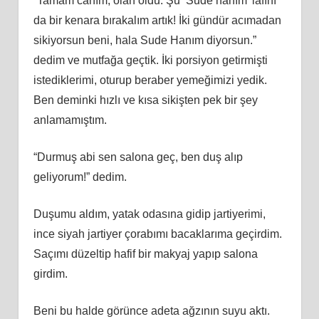
“Tamam canım, olan oldu. Şu ‘Sude hanım’ lafını
da bir kenara bırakalım artık! İki gündür acımadan
sikiyorsun beni, hala Sude Hanım diyorsun.”
dedim ve mutfağa geçtik. İki porsiyon getirmişti
istediklerimi, oturup beraber yemeğimizi yedik.
Ben deminki hızlı ve kısa sikişten pek bir şey
anlamamıştım.
“Durmuş abi sen salona geç, ben duş alıp
geliyorum!” dedim.
Duşumu aldım, yatak odasına gidip jartiyerimi,
ince siyah jartiyer çorabımı bacaklarıma geçirdim.
Saçımı düzeltip hafif bir makyaj yapıp salona
girdim.
Beni bu halde görünce adeta ağzının suyu aktı.