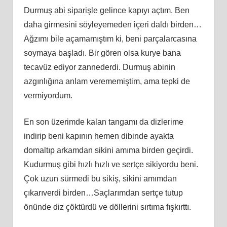
Durmuş abi siparişle gelince kapıyı açtım. Ben
daha girmesini söyleyemeden içeri daldı birden…
Ağzımı bile açamamıştım ki, beni parçalarcasına
soymaya başladı. Bir gören olsa kurye bana
tecavüz ediyor zannederdi. Durmuş abinin
azgınlığına anlam verememiştim, ama tepki de
vermiyordum.
En son üzerimde kalan tangamı da dizlerime
indirip beni kapının hemen dibinde ayakta
domaltıp arkamdan sikini amıma birden geçirdi.
Kudurmuş gibi hızlı hızlı ve sertçe sikiyordu beni.
Çok uzun sürmedi bu sikiş, sikini amımdan
çıkarıverdi birden…Saçlarımdan sertçe tutup
önünde diz çöktürdü ve döllerini sırtıma fışkırttı.