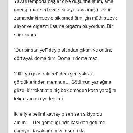
Yavaş tempoda başlar diye düşünmüştüm, ama
girer girmez sert sert sikmeye başlamıştı. Uzun
zamandır kimseyle sikişmediğim için müthiş zevk
alıyor ve orgazm üstüne orgazm oluyordum. Bir
süre sonra,
“Dur bir saniye!” deyip altından çıktım ve önüne
dört ayak domaldım. Domalır domalmaz,
“Offf, şu göte bak be!” dedi şen şakrak,
gördüklerinden memnun… Götümün yanağına
güzel bir tokat atıp hiç beklemeden koca yarağını
tekrar amıma yerleştirdi.
İki eliyle belimi kavrayıp sert sert sikiyordu
amımı… Her gömdüğünde kasıkları götüme
çarpıyor, taşaklarının vuruşunu da