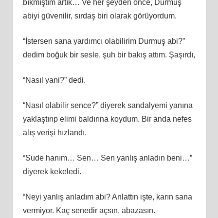
bıkmıştım artık… Ve her şeyden önce, Durmuş
abiyi güvenilir, sırdaş biri olarak görüyordum.
“İstersen sana yardımcı olabilirim Durmuş abi?”
dedim boğuk bir sesle, şuh bir bakış attım. Şaşırdı,
“Nasıl yani?” dedi.
“Nasıl olabilir sence?” diyerek sandalyemi yanına
yaklaştırıp elimi baldırına koydum. Bir anda nefes
alış verişi hızlandı.
“Sude hanım… Sen… Sen yanlış anladın beni…”
diyerek kekeledi.
“Neyi yanlış anladım abi? Anlattın işte, karın sana
vermiyor. Kaç senedir açsın, abazasın.