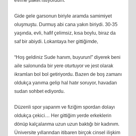
evime paket istiyordum.
Gide gele garsonun biriyle aramda samimiyet
oluşmuştu. Durmuş abi cana yakın biriydi. 30-35
yaşında, evli, hafif çelimsiz, kısa boylu, biraz da
saf bir abiydi. Lokantaya her gittiğimde,
“Hoş geldiniz Sude hanım, buyurun!” diyerek beni
aile salonunda bir yere oturtuyor ve jest olarak
ikramları bol bol getiriyordu. Bazen de boş zamanı
oldukça yanıma gelip hal hatır soruyor, havadan
sudan sohbet ediyordu.
Düzenli spor yaparım ve fiziğim spordan dolayı
oldukça çekici… Her gittiğim yerde erkeklerin
dönüp kalçalarıma uzun uzun baktığı bir kadınım.
Üniversite yıllarından itibaren birçok cinsel ilişkim