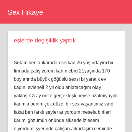
Skip
Sex Hikaye
to
content
eşlerde degişiklik yaptık
Selam ben ankaradan serkan 26 yaşındayım bir
firmada çalışıyorum karım ebru 21yaşında 170
boylarında büyük göğüslü sexsi bi yaratık ev
kadını evleneli 2 yıl oldu anlatacağım olay
yaklaşık 3 ay önce gerçekleşti neyse uzatmıyayım
karımla benim çok güzel bir sex yaşantımız vardı
fakat ben farklı şeyler arıyordum mesela birileri
karımı gözümün önünde siksede izlesem
diyordum işyerinde çalışan arkadaşım ceminde