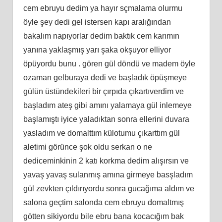
cem ebruyu dedim ya hayır sçmalama olurmu
öyle şey dedi gel istersen kapı aralığından
bakalım napıyorlar dedim baktık cem karımın
yanına yaklaşmış yarı şaka okşuyor elliyor
öpüyordu bunu . gören gül döndü ve madem öyle
ozaman gelburaya dedi ve başladık öpüşmeye
gülün üstündekileri bir çırpıda çıkartıverdim ve
başladım ateş gibi amını yalamaya gül inlemeye
başlamıştı iyice yaladıktan sonra ellerini duvara
yasladım ve domalttım külotumu çıkarttım gül
aletimi görünce şok oldu serkan o ne
dediceminkinin 2 katı korkma dedim alışırsın ve
yavaş yavaş sulanmış amına girmeye basşladım
gül zevkten çıldırıyordu sonra gucağıma aldım ve
salona geçtim salonda cem ebruyu domaltmış
götten sikiyordu bile ebru bana kocacığım bak