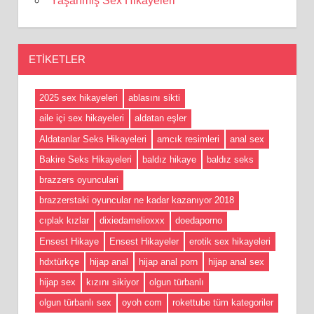
Yaşanmış Sex Hikayeleri
ETIKETLER
2025 sex hikayeleri
ablasını sikti
aile içi sex hikayeleri
aldatan eşler
Aldatanlar Seks Hikayeleri
amcık resimleri
anal sex
Bakire Seks Hikayeleri
baldız hikaye
baldız seks
brazzers oyunculari
brazzerstaki oyuncular ne kadar kazanıyor 2018
cıplak kızlar
dixiedamelioxxx
doedaporno
Ensest Hikaye
Ensest Hikayeler
erotik sex hikayeleri
hdxtürkçe
hijap anal
hijap anal porn
hijap anal sex
hijap sex
kızını sikiyor
olgun türbanlı
olgun türbanlı sex
oyoh com
rokettube tüm kategoriler