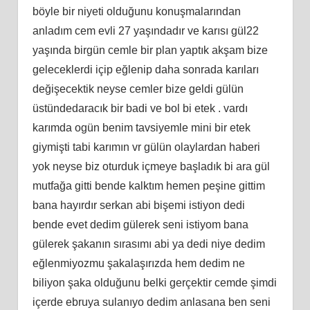
böyle bir niyeti olduğunu konuşmalarından
anladım cem evli 27 yaşındadır ve karısı gül22
yaşında birgün cemle bir plan yaptık akşam bize
geleceklerdi içip eğlenip daha sonrada karıları
değişecektik neyse cemler bize geldi gülün
üstündedaracık bir badi ve bol bi etek . vardı
karımda ogün benim tavsiyemle mini bir etek
giymişti tabi karımın vr gülün olaylardan haberi
yok neyse biz oturduk içmeye başladık bi ara gül
mutfağa gitti bende kalktım hemen peşine gittim
bana hayırdır serkan abi bişemi istiyon dedi
bende evet dedim gülerek seni istiyom bana
gülerek şakanın sırasımı abi ya dedi niye dedim
eğlenmiyozmu şakalaşırızda hem dedim ne
biliyon şaka olduğunu belki gerçektir cemde şimdi
içerde ebruya sulanıyo dedim anlasana ben seni