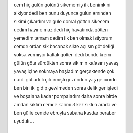
cem hiç gülün götünü sikememiş ilk benimkini
sikiyor dedi ben bunu duyunca gülün amından
sikimi çıkardım ve güle domal götten sikecem
dedim hayır olmaz dedi hiç hayatımda götten
yemedim tamam dedim ilk ben olmak istiyorum
cemde ordan sik bacanak sikte açılsın göt deliği
yoksa vermiyor kaltak götten dedi bende kremi
gülün göte sürdükten sonra sikimin kafasını yavaş
yavaş içine sokmaya başladım gerçektende çok
dardı gül adeti çıldırmıştı gözünden yaş geliyordu
ben biri iki gidip gewlmeden sonra delik genişledi
ve boşalana kadar pompaladım daha sonra birde
amdan siktim cemde karımı 3 kez sikti o arada ve
ben gülle cemde ebruyla sabaha kasdar beraber
uyuduk…