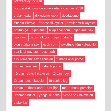
brazzers oyunculari
brazzerstaki oyuncular ne kadar kazanıyor 2018
cıplak kızlar
dixiedamelioxxx
doedaporno
Ensest Hikaye
Ensest Hikayeler
erotik sex hikayeleri
hdxtürkçe
hijap anal
hijap anal porn
hijap anal sex
hijap sex
kızını sikiyor
olgun türbanlı
olgun türbanlı sex
oyoh com
rokettube tüm kategoriler
sex itiraf sayfası
sex itirafı
turk romantik sex sahneleri
türbanlı anal porno
türbanlı anal sex
türbanlı porno
Türbanlı Seks Hikayeleri
türbanlı sex
türbanlı sex hikayeleri
türbanlı sikiş
türbanlı türbanlı anal
türk ifşa
türk türbanlı pornoları
utanmaz kızlar
yenge ile seks
yenge sex hikayeleri
çiplak kiz