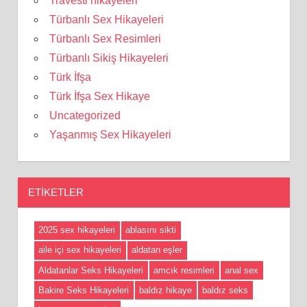
Travesti hikayeleri
Türbanlı Sex Hikayeleri
Türbanlı Sex Resimleri
Türbanlı Sikiş Hikayeleri
Türk İfşa
Türk İfşa Sex Hikaye
Uncategorized
Yaşanmış Sex Hikayeleri
ETIKETLER
2025 sex hikayeleri
ablasını sikti
aile içi sex hikayeleri
aldatan eşler
Aldatanlar Seks Hikayeleri
amcık resimleri
anal sex
Bakire Seks Hikayeleri
baldız hikaye
baldız seks