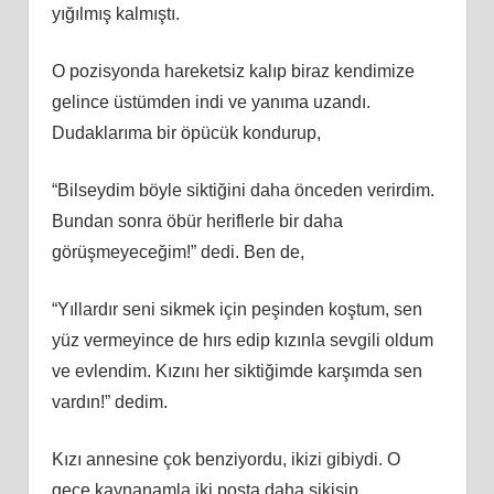
yığılmış kalmıştı.
O pozisyonda hareketsiz kalıp biraz kendimize
gelince üstümden indi ve yanıma uzandı.
Dudaklarıma bir öpücük kondurup,
“Bilseydim böyle siktiğini daha önceden verirdim.
Bundan sonra öbür heriflerle bir daha
görüşmeyeceğim!” dedi. Ben de,
“Yıllardır seni sikmek için peşinden koştum, sen
yüz vermeyince de hırs edip kızınla sevgili oldum
ve evlendim. Kızını her siktiğimde karşımda sen
vardın!” dedim.
Kızı annesine çok benziyordu, ikizi gibiydi. O
gece kaynanamla iki posta daha sikişip