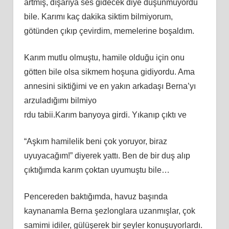
artmış, dışarıya ses gidecek diye düşünmüyordu
bile. Karımı kaç dakika siktim bilmiyorum,
götünden çıkıp çevirdim, memelerine boşaldım.
Karım mutlu olmuştu, hamile olduğu için onu
götten bile olsa sikmem hoşuna gidiyordu. Ama
annesini siktiğimi ve en yakın arkadaşı Berna’yı
arzuladığımı bilmiyo
rdu tabii.Karım banyoya girdi. Yıkanıp çıktı ve
“Aşkım hamilelik beni çok yoruyor, biraz
uyuyacağım!” diyerek yattı. Ben de bir duş alıp
çıktığımda karım çoktan uyumuştu bile…
Pencereden baktığımda, havuz başında
kaynanamla Berna şezlonglara uzanmışlar, çok
samimi idiler, gülüşerek bir şeyler konuşuyorlardı.