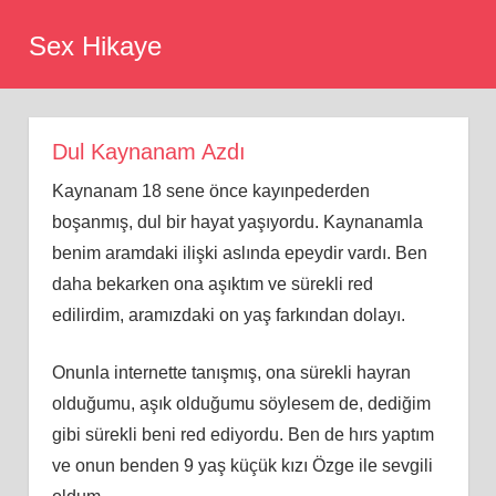
Skip
Sex Hikaye
to
content
Dul Kaynanam Azdı
Kaynanam 18 sene önce kayınpederden
boşanmış, dul bir hayat yaşıyordu. Kaynanamla
benim aramdaki ilişki aslında epeydir vardı. Ben
daha bekarken ona aşıktım ve sürekli red
edilirdim, aramızdaki on yaş farkından dolayı.
Onunla internette tanışmış, ona sürekli hayran
olduğumu, aşık olduğumu söylesem de, dediğim
gibi sürekli beni red ediyordu. Ben de hırs yaptım
ve onun benden 9 yaş küçük kızı Özge ile sevgili