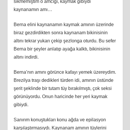
sikmemiştim o amcığı, kaymak gibiydi
kaynanamın amı…
Berna elini kaynanamın kaymak amının üzerinde
biraz gezdirdikten sonra kaynanam bikinisinin
altını tekrar yukarı çekip şezlonga oturdu. Bu sefer
Berna bir şeyler anlatıp ayağa kalktı, bikinisinin
altını indirdi.
Berna’nın amını görünce kafayı yemek üzereydim.
Brezilya traşı dedikleri türden idi, amının üstünde
şerit şeklinde bir tutam tüy bırakılmıştı, çok seksi
görünüyordu. Onun haricinde her yeri kaymak
gibiydi.
Sanırım konuştukları konu ağda ve epilasyon
karşılaştırmasıydı. Kaynanam amının tüylerini