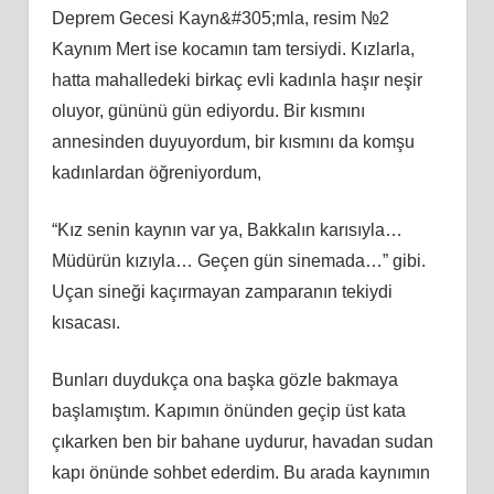
Deprem Gecesi Kayn&#305;mla, resim №2
Kaynım Mert ise kocamın tam tersiydi. Kızlarla,
hatta mahalledeki birkaç evli kadınla haşır neşir
oluyor, gününü gün ediyordu. Bir kısmını
annesinden duyuyordum, bir kısmını da komşu
kadınlardan öğreniyordum,
“Kız senin kaynın var ya, Bakkalın karısıyla…
Müdürün kızıyla… Geçen gün sinemada…” gibi.
Uçan sineği kaçırmayan zamparanın tekiydi
kısacası.
Bunları duydukça ona başka gözle bakmaya
başlamıştım. Kapımın önünden geçip üst kata
çıkarken ben bir bahane uydurur, havadan sudan
kapı önünde sohbet ederdim. Bu arada kaynımın