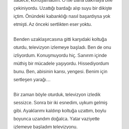
sadece, konuşamadım. O ise bana bakmaya bile
çekiniyordu. Uzattığı bardağı alıp suyu bir dikişte
içtim. Önündeki kabarıklığı nasıl başardıysa yok
etmişti. Az önceki sertlikten eser yoktu.
Benden uzaklaşırcasına gitti karşıdaki koltuğa
oturdu, televizyon izlemeye başladı. Ben de onu
izliyordum. Konuşmuyordu hiç. Sanırım içinde
müthiş bir mücadele yaşıyordu. Hissediyordum
bunu. Ben, abisinin karısı, yengesi. Benim için
sertleşen yarağı…
Bir zaman böyle oturduk, televizyon izledik
sessizce. Sonra bir iki esnedim, uykum gelmiş
gibi. Ayaklarımı kaldırıp koltuğa uzattım, boylu
boyunca uzandım doğalca. Yatar vaziyette
izlemeye başladım televizyonu.