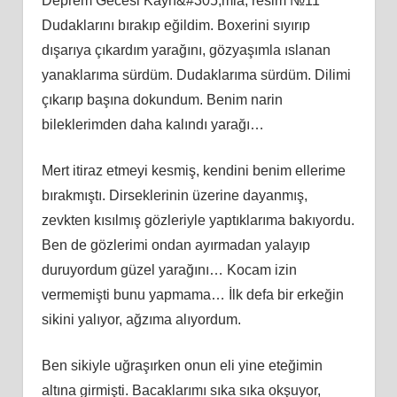
Deprem Gecesi Kayn&#305;mla, resim №11
Dudaklarını bırakıp eğildim. Boxerini sıyırıp
dışarıya çıkardım yarağını, gözyaşımla ıslanan
yanaklarıma sürdüm. Dudaklarıma sürdüm. Dilimi
çıkarıp başına dokundum. Benim narin
bileklerimden daha kalındı yarağı…
Mert itiraz etmeyi kesmiş, kendini benim ellerime
bırakmıştı. Dirseklerinin üzerine dayanmış,
zevkten kısılmış gözleriyle yaptıklarıma bakıyordu.
Ben de gözlerimi ondan ayırmadan yalayıp
duruyordum güzel yarağını… Kocam izin
vermemişti bunu yapmama… İlk defa bir erkeğin
sikini yalıyor, ağzıma alıyordum.
Ben sikiyle uğraşırken onun eli yine eteğimin
altına girmişti. Bacaklarımı sıka sıka okşuyor,