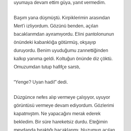
uyumaya devam ettim güya, yanıt vermedim.
Başım yana düşmüştü. Kirpiklerimin arasından
Mert’i izliyordum. Gözünü benden, açılan
bacaklarımdan ayıramıyordu. Elini pantolonunun
önündeki kabarıklığa götürmüş, okşayıp
duruyordu. Benim uyuduğumu zannettiğinden
kalkıp yanıma geldi. Koltuğun önünde diz çöktü.
Omuzumdan tutup hafifçe sarstı,
“Yenge? Uyan hadi!” dedi.
Düzgünce nefes alıp vermeye çalışıyor, uyuyor
görüntüsü vermeye devam ediyordum. Gözlerimi
kapatmıştım. Ne yapacağını merak ederek
bekledim. Bir süre hareketsiz durdu. Eteğimin
meydanda bıraktığı bacaklarımı, bluzumun açılan