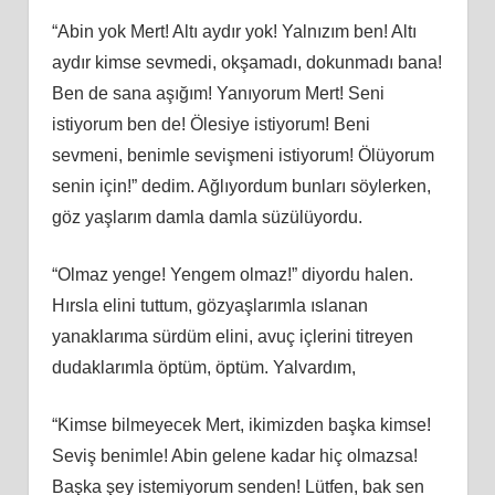
“Abin yok Mert! Altı aydır yok! Yalnızım ben! Altı
aydır kimse sevmedi, okşamadı, dokunmadı bana!
Ben de sana aşığım! Yanıyorum Mert! Seni
istiyorum ben de! Ölesiye istiyorum! Beni
sevmeni, benimle sevişmeni istiyorum! Ölüyorum
senin için!” dedim. Ağlıyordum bunları söylerken,
göz yaşlarım damla damla süzülüyordu.
“Olmaz yenge! Yengem olmaz!” diyordu halen.
Hırsla elini tuttum, gözyaşlarımla ıslanan
yanaklarıma sürdüm elini, avuç içlerini titreyen
dudaklarımla öptüm, öptüm. Yalvardım,
“Kimse bilmeyecek Mert, ikimizden başka kimse!
Seviş benimle! Abin gelene kadar hiç olmazsa!
Başka şey istemiyorum senden! Lütfen, bak sen