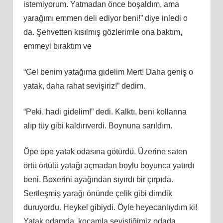
istemiyorum. Yatmadan önce boşaldım, ama
yarağımı emmen deli ediyor beni!” diye inledi o
da. Şehvetten kısılmış gözlerimle ona baktım,
emmeyi bıraktım ve
“Gel benim yatağıma gidelim Mert! Daha geniş o
yatak, daha rahat sevişiriz!” dedim.
“Peki, hadi gidelim!” dedi. Kalktı, beni kollarına
alıp tüy gibi kaldırıverdi. Boynuna sarıldım.
Öpe öpe yatak odasına götürdü. Üzerine saten
örtü örtülü yatağı açmadan boylu boyunca yatırdı
beni. Boxerini ayağından sıyırdı bir çırpıda.
Sertleşmiş yarağı önünde çelik gibi dimdik
duruyordu. Heykel gibiydi. Öyle heyecanlıydım ki!
Yatak odamda, kocamla seviştiğimiz odada,