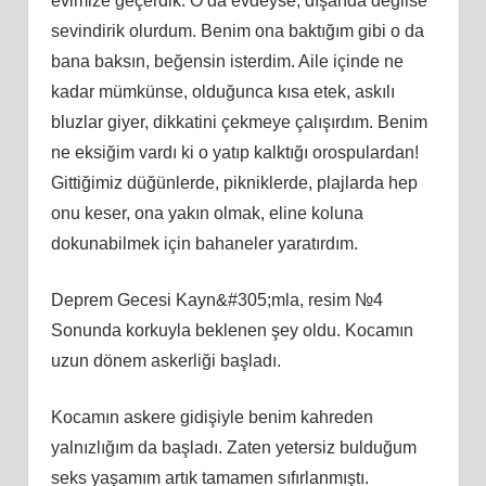
evimize geçerdik. O da evdeyse, dışarıda değilse
sevindirik olurdum. Benim ona baktığım gibi o da
bana baksın, beğensin isterdim. Aile içinde ne
kadar mümkünse, olduğunca kısa etek, askılı
bluzlar giyer, dikkatini çekmeye çalışırdım. Benim
ne eksiğim vardı ki o yatıp kalktığı orospulardan!
Gittiğimiz düğünlerde, pikniklerde, plajlarda hep
onu keser, ona yakın olmak, eline koluna
dokunabilmek için bahaneler yaratırdım.
Deprem Gecesi Kayn&#305;mla, resim №4
Sonunda korkuyla beklenen şey oldu. Kocamın
uzun dönem askerliği başladı.
Kocamın askere gidişiyle benim kahreden
yalnızlığım da başladı. Zaten yetersiz bulduğum
seks yaşamım artık tamamen sıfırlanmıştı.