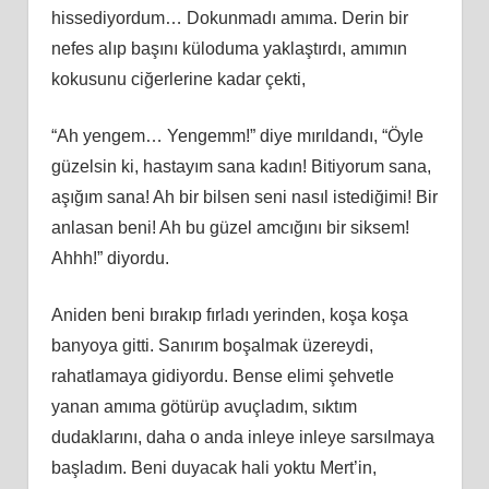
hissediyordum… Dokunmadı amıma. Derin bir
nefes alıp başını küloduma yaklaştırdı, amımın
kokusunu ciğerlerine kadar çekti,
“Ah yengem… Yengemm!” diye mırıldandı, “Öyle
güzelsin ki, hastayım sana kadın! Bitiyorum sana,
aşığım sana! Ah bir bilsen seni nasıl istediğimi! Bir
anlasan beni! Ah bu güzel amcığını bir siksem!
Ahhh!” diyordu.
Aniden beni bırakıp fırladı yerinden, koşa koşa
banyoya gitti. Sanırım boşalmak üzereydi,
rahatlamaya gidiyordu. Bense elimi şehvetle
yanan amıma götürüp avuçladım, sıktım
dudaklarını, daha o anda inleye inleye sarsılmaya
başladım. Beni duyacak hali yoktu Mert’in,