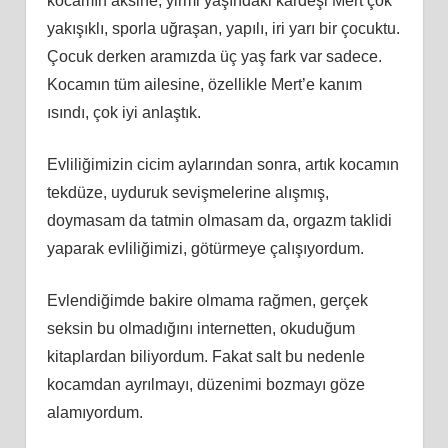
kocamın aksine, yirmi yaşındaki kardeşi Mert çok
yakışıklı, sporla uğraşan, yapılı, iri yarı bir çocuktu.
Çocuk derken aramızda üç yaş fark var sadece.
Kocamın tüm ailesine, özellikle Mert’e kanım
ısındı, çok iyi anlaştık.
Evliliğimizin cicim aylarından sonra, artık kocamın
tekdüze, uyduruk sevişmelerine alışmış,
doymasam da tatmin olmasam da, orgazm taklidi
yaparak evliliğimizi, götürmeye çalışıyordum.
Evlendiğimde bakire olmama rağmen, gerçek
seksin bu olmadığını internetten, okuduğum
kitaplardan biliyordum. Fakat salt bu nedenle
kocamdan ayrılmayı, düzenimi bozmayı göze
alamıyordum.