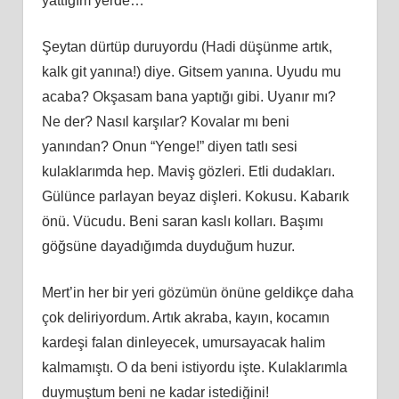
yattığım yerde…
Şeytan dürtüp duruyordu (Hadi düşünme artık,
kalk git yanına!) diye. Gitsem yanına. Uyudu mu
acaba? Okşasam bana yaptığı gibi. Uyanır mı?
Ne der? Nasıl karşılar? Kovalar mı beni
yanından? Onun “Yenge!” diyen tatlı sesi
kulaklarımda hep. Maviş gözleri. Etli dudakları.
Gülünce parlayan beyaz dişleri. Kokusu. Kabarık
önü. Vücudu. Beni saran kaslı kolları. Başımı
göğsüne dayadığımda duyduğum huzur.
Mert’in her bir yeri gözümün önüne geldikçe daha
çok deliriyordum. Artık akraba, kayın, kocamın
kardeşi falan dinleyecek, umursayacak halim
kalmamıştı. O da beni istiyordu işte. Kulaklarımla
duymuştum beni ne kadar istediğini!