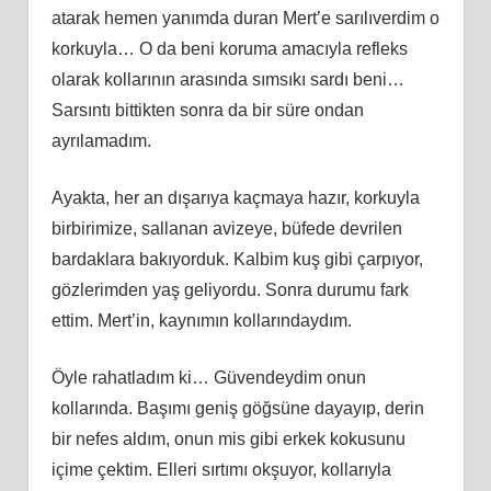
atarak hemen yanımda duran Mert’e sarılıverdim o
korkuyla… O da beni koruma amacıyla refleks
olarak kollarının arasında sımsıkı sardı beni…
Sarsıntı bittikten sonra da bir süre ondan
ayrılamadım.
Ayakta, her an dışarıya kaçmaya hazır, korkuyla
birbirimize, sallanan avizeye, büfede devrilen
bardaklara bakıyorduk. Kalbim kuş gibi çarpıyor,
gözlerimden yaş geliyordu. Sonra durumu fark
ettim. Mert’in, kaynımın kollarındaydım.
Öyle rahatladım ki… Güvendeydim onun
kollarında. Başımı geniş göğsüne dayayıp, derin
bir nefes aldım, onun mis gibi erkek kokusunu
içime çektim. Elleri sırtımı okşuyor, kollarıyla