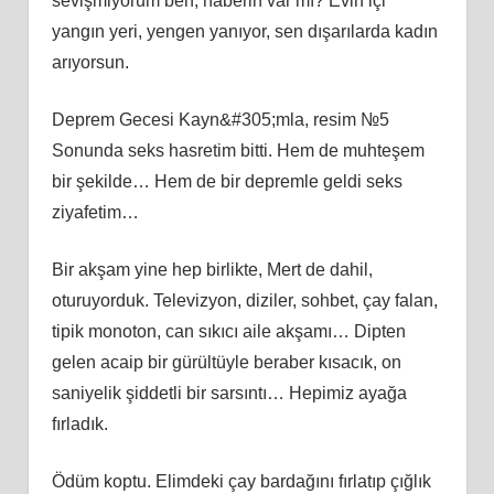
sevişmiyorum ben, haberin var mı? Evin içi
yangın yeri, yengen yanıyor, sen dışarılarda kadın
arıyorsun.
Deprem Gecesi Kayn&#305;mla, resim №5
Sonunda seks hasretim bitti. Hem de muhteşem
bir şekilde… Hem de bir depremle geldi seks
ziyafetim…
Bir akşam yine hep birlikte, Mert de dahil,
oturuyorduk. Televizyon, diziler, sohbet, çay falan,
tipik monoton, can sıkıcı aile akşamı… Dipten
gelen acaip bir gürültüyle beraber kısacık, on
saniyelik şiddetli bir sarsıntı… Hepimiz ayağa
fırladık.
Ödüm koptu. Elimdeki çay bardağını fırlatıp çığlık