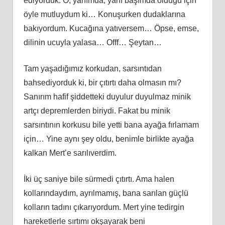
ediyorduk. O, yanımda, yanı başımda olduğu için
öyle mutluydum ki… Konuşurken dudaklarına
bakıyordum. Kucağına yatıversem… Öpse, emse,
dilinin ucuyla yalasa… Offf… Şeytan…
Tam yaşadığımız korkudan, sarsıntıdan
bahsediyorduk ki, bir çıtırtı daha olmasın mı?
Sanırım hafif şiddetteki duyulur duyulmaz minik
artçı depremlerden biriydi. Fakat bu minik
sarsıntının korkusu bile yetti bana ayağa fırlamam
için… Yine aynı şey oldu, benimle birlikte ayağa
kalkan Mert’e sarılıverdim.
İki üç saniye bile sürmedi çıtırtı. Ama halen
kollarındaydım, ayrılmamış, bana sarılan güçlü
kolların tadını çıkarıyordum. Mert yine tedirgin
hareketlerle sırtımı okşayarak beni