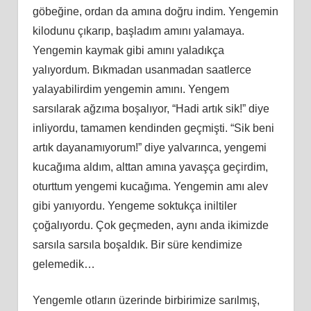
göbeğine, ordan da amına doğru indim. Yengemin
kilodunu çıkarıp, başladım amını yalamaya.
Yengemin kaymak gibi amını yaladıkça
yalıyordum. Bıkmadan usanmadan saatlerce
yalayabilirdim yengemin amını. Yengem
sarsılarak ağzıma boşalıyor, “Hadi artık sik!” diye
inliyordu, tamamen kendinden geçmişti. “Sik beni
artık dayanamıyorum!” diye yalvarınca, yengemi
kucağıma aldım, alttan amına yavaşça geçirdim,
oturttum yengemi kucağıma. Yengemin amı alev
gibi yanıyordu. Yengeme soktukça iniltiler
çoğalıyordu. Çok geçmeden, aynı anda ikimizde
sarsıla sarsıla boşaldık. Bir süre kendimize
gelemedik…
Yengemle otların üzerinde birbirimize sarılmış,