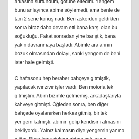
arkasına sürtündüm, götüne elledim. Yengem
bunu anlayınca abime söylemedi, ama benle de
tam 2 sene konuşmadı. Ben askerden geldikten
sonra biraz daha devam etti bana karşı olan bu
soğukluğu. Fakat sonradan yine barıştık, bana
yakın davranmaya başladı. Abimle aralarının
bozuk olmasından dolayı, sanki yengem de beni
ister hale gelmişti.
O haftasonu hep beraber bahçeye gitmiştik,
yapılacak ıvır zıvır işler vardı. Ben motorla tek
gitmiştim. Abim bizimle gelmemiş, arkadaşlarıyla
kahveye gitmişti. Öğleden sonra, ben diğer
bahçede oyalanırken herkes gitmiş, bir tek
yengem kalmıştı, abimin gelip kendisini almasını
bekliyordu. Yalnız kalmasın diye yengemin yanına