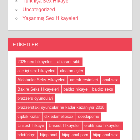
Türk İfşa Sex Hikaye
Uncategorized
Yaşanmış Sex Hikayeleri
ETIKETLER
2025 sex hikayeleri
ablasını sikti
aile içi sex hikayeleri
aldatan eşler
Aldatanlar Seks Hikayeleri
amcık resimleri
anal sex
Bakire Seks Hikayeleri
baldız hikaye
baldız seks
brazzers oyunculari
brazzerstaki oyuncular ne kadar kazanıyor 2018
cıplak kızlar
dixiedamelioxxx
doedaporno
Ensest Hikaye
Ensest Hikayeler
erotik sex hikayeleri
hdxtürkçe
hijap anal
hijap anal porn
hijap anal sex