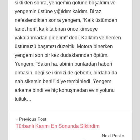
siktikten sonra, yengemin götüne boşaldım ve
yengemin üstüne yığıldım kaldım. Biraz
nefeslendikten sonra yengem, “Kalk üstümden
lanet herif, kalk ta biran önce kimseye
yakalanmadan gidelim!” dedi. Kalktım ve hemen
üstümüzü başımızı düzeltik. Motora binerken
yengemi son bir kez dudaklarından öptüm.
Yengem, “Sakın ha, abinin bunlardan haberi
olmasın, değilse ikimizi de gebertir, birdaha da
nah sikersin beni!” diye tembihledi. Yengem
arkama bindi ve hiç konuşmadan evin yolunu
tuttuk…
Yazı
Previous Post
Türbanlı Karımı En Sonunda Siktirdim
gezinmesi
Next Post