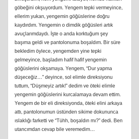
göbeğini okşuyordum. Yengem tepki vermeyince,
ellerim yukarı, yengemin göğüslerine doğru
kaydırdım. Yengemin o dimdik göğüsleri artık
avuçlarımdaydı. İşte o anda korktuğum şey
başıma geldi ve pantolonuma boşaldım. Bir süre
bekledim öylece, yengemden yine tepki
gelmeyince, başladım hafif hafif yengemin
göğüslerini okşamaya. Yengem, “Dur yapma
düşeceğiz…” deyince, sol elimle direksiyonu
tuttum, “Düşmeyiz artık!” dedim ve öteki elimle
yengemin göğüslerini kurcalamaya devam ettim.
Yengem de bir eli direksiyonda, öteki elini arkaya
attı, pantolonumun üstünden sikime dokununca
ıslaklığı farketti ve “Tühh, boşaldın mı?” dedi. Ben
utancımdan cevap bile veremedim…