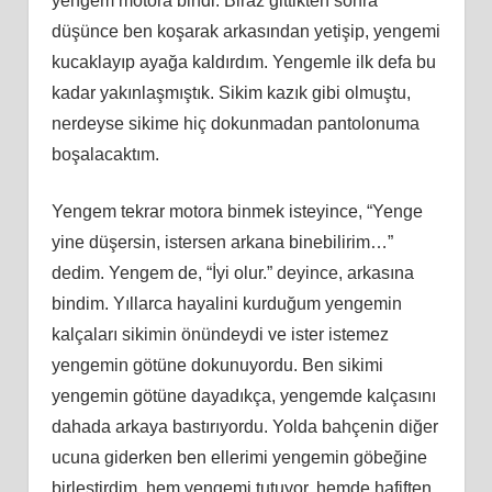
yengem motora bindi. Biraz gittikten sonra
düşünce ben koşarak arkasından yetişip, yengemi
kucaklayıp ayağa kaldırdım. Yengemle ilk defa bu
kadar yakınlaşmıştık. Sikim kazık gibi olmuştu,
nerdeyse sikime hiç dokunmadan pantolonuma
boşalacaktım.
Yengem tekrar motora binmek isteyince, “Yenge
yine düşersin, istersen arkana binebilirim…”
dedim. Yengem de, “İyi olur.” deyince, arkasına
bindim. Yıllarca hayalini kurduğum yengemin
kalçaları sikimin önündeydi ve ister istemez
yengemin götüne dokunuyordu. Ben sikimi
yengemin götüne dayadıkça, yengemde kalçasını
dahada arkaya bastırıyordu. Yolda bahçenin diğer
ucuna giderken ben ellerimi yengemin göbeğine
birleştirdim, hem yengemi tutuyor, hemde hafiften