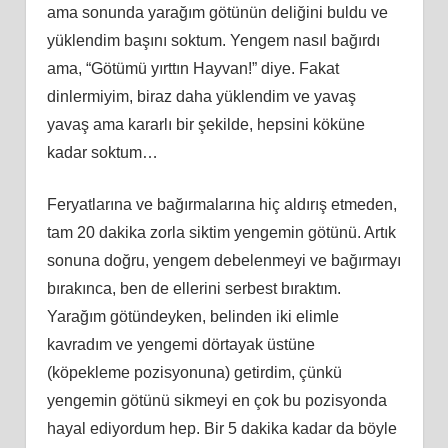
ama sonunda yarağım götünün deliğini buldu ve
yüklendim başını soktum. Yengem nasıl bağırdı
ama, “Götümü yırttın Hayvan!” diye. Fakat
dinlermiyim, biraz daha yüklendim ve yavaş
yavaş ama kararlı bir şekilde, hepsini köküne
kadar soktum…
Feryatlarına ve bağırmalarına hiç aldırış etmeden,
tam 20 dakika zorla siktim yengemin götünü. Artık
sonuna doğru, yengem debelenmeyi ve bağırmayı
bırakınca, ben de ellerini serbest bıraktım.
Yarağım götündeyken, belinden iki elimle
kavradım ve yengemi dörtayak üstüne
(köpekleme pozisyonuna) getirdim, çünkü
yengemin götünü sikmeyi en çok bu pozisyonda
hayal ediyordum hep. Bir 5 dakika kadar da böyle