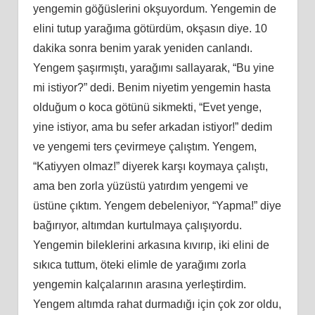
yengemin göğüslerini okşuyordum. Yengemin de
elini tutup yarağıma götürdüm, okşasın diye. 10
dakika sonra benim yarak yeniden canlandı.
Yengem şaşırmıştı, yarağımı sallayarak, “Bu yine
mi istiyor?” dedi. Benim niyetim yengemin hasta
olduğum o koca götünü sikmekti, “Evet yenge,
yine istiyor, ama bu sefer arkadan istiyor!” dedim
ve yengemi ters çevirmeye çalıştım. Yengem,
“Katiyyen olmaz!” diyerek karşı koymaya çalıştı,
ama ben zorla yüzüstü yatırdım yengemi ve
üstüne çıktım. Yengem debeleniyor, “Yapma!” diye
bağırıyor, altımdan kurtulmaya çalışıyordu.
Yengemin bileklerini arkasına kıvırıp, iki elini de
sıkıca tuttum, öteki elimle de yarağımı zorla
yengemin kalçalarının arasına yerleştirdim.
Yengem altımda rahat durmadığı için çok zor oldu,