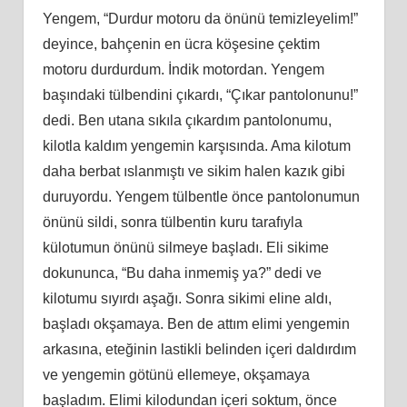
Yengem, “Durdur motoru da önünü temizleyelim!”
deyince, bahçenin en ücra köşesine çektim
motoru durdurdum. İndik motordan. Yengem
başındaki tülbendini çıkardı, “Çıkar pantolonunu!”
dedi. Ben utana sıkıla çıkardım pantolonumu,
kilotla kaldım yengemin karşısında. Ama kilotum
daha berbat ıslanmıştı ve sikim halen kazık gibi
duruyordu. Yengem tülbentle önce pantolonumun
önünü sildi, sonra tülbentin kuru tarafıyla
külotumun önünü silmeye başladı. Eli sikime
dokununca, “Bu daha inmemiş ya?” dedi ve
kilotumu sıyırdı aşağı. Sonra sikimi eline aldı,
başladı okşamaya. Ben de attım elimi yengemin
arkasına, eteğinin lastikli belinden içeri daldırdım
ve yengemin götünü ellemeye, okşamaya
başladım. Elimi kilodundan içeri soktum, önce