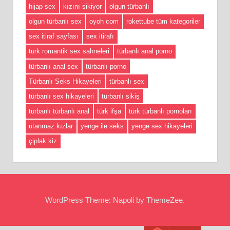
hijap sex
kızını sikiyor
olgun türbanlı
olgun türbanlı sex
oyoh com
rokettube tüm kategoriler
sex itiraf sayfası
sex itirafı
turk romantik sex sahneleri
türbanlı anal porno
türbanlı anal sex
türbanlı porno
Türbanlı Seks Hikayeleri
türbanlı sex
türbanlı sex hikayeleri
türbanlı sikiş
türbanlı türbanlı anal
türk ifşa
türk türbanlı pornoları
utanmaz kızlar
yenge ile seks
yenge sex hikayeleri
çiplak kiz
WordPress Theme: Napoli by ThemeZee.