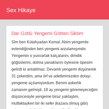
Skip
Sex Hikaye
to
content
Dar Götlü Yengemi Götten Siktim
Slm ben Kütahyadan Kemal. Abim yengemle
evlendiğinden beri yengemi arzulamışımdır.
Yengemin o yusvarlak kalçalarını, dimdik
göğüslerini, dolma yanaklarını öylesine öpesim
gelirdi ki anlatılmaz. Devamlı yengemi düşünerek
31 çekerdim, ama örf ve adetlerimizden dolayı
yengeme açılamıyordum. Benim askerlik
zamanım gelmişti, 18 ay yengemi göremeyeceğim
düşüncesiyle yengeme biraz yaklaştım,
mutfaktayken bir iki sefer (kazara olmuş gibi)