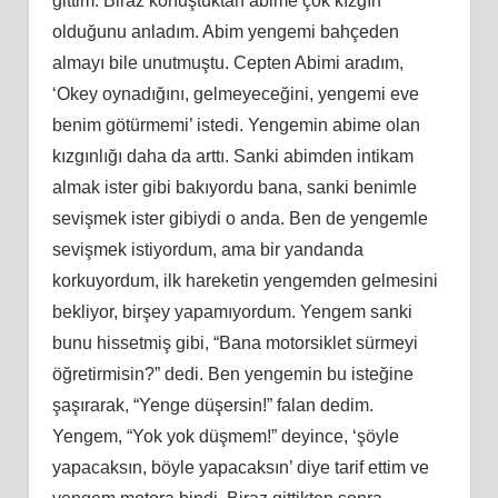
gittim. Biraz konuştuktan abime çok kızgın
olduğunu anladım. Abim yengemi bahçeden
almayı bile unutmuştu. Cepten Abimi aradım,
‘Okey oynadığını, gelmeyeceğini, yengemi eve
benim götürmemi’ istedi. Yengemin abime olan
kızgınlığı daha da arttı. Sanki abimden intikam
almak ister gibi bakıyordu bana, sanki benimle
sevişmek ister gibiydi o anda. Ben de yengemle
sevişmek istiyordum, ama bir yandanda
korkuyordum, ilk hareketin yengemden gelmesini
bekliyor, birşey yapamıyordum. Yengem sanki
bunu hissetmiş gibi, “Bana motorsiklet sürmeyi
öğretirmisin?” dedi. Ben yengemin bu isteğine
şaşırarak, “Yenge düşersin!” falan dedim.
Yengem, “Yok yok düşmem!” deyince, ‘şöyle
yapacaksın, böyle yapacaksın’ diye tarif ettim ve