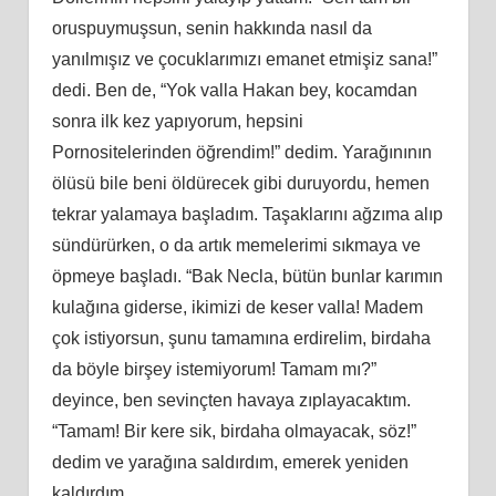
oruspuymuşsun, senin hakkında nasıl da
yanılmışız ve çocuklarımızı emanet etmişiz sana!”
dedi. Ben de, “Yok valla Hakan bey, kocamdan
sonra ilk kez yapıyorum, hepsini
Pornositelerinden öğrendim!” dedim. Yarağınının
ölüsü bile beni öldürecek gibi duruyordu, hemen
tekrar yalamaya başladım. Taşaklarını ağzıma alıp
sündürürken, o da artık memelerimi sıkmaya ve
öpmeye başladı. “Bak Necla, bütün bunlar karımın
kulağına giderse, ikimizi de keser valla! Madem
çok istiyorsun, şunu tamamına erdirelim, birdaha
da böyle birşey istemiyorum! Tamam mı?”
deyince, ben sevinçten havaya zıplayacaktım.
“Tamam! Bir kere sik, birdaha olmayacak, söz!”
dedim ve yarağına saldırdım, emerek yeniden
kaldırdım…