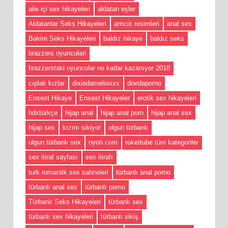
aile içi sex hikayeleri
aldatan eşler
Aldatanlar Seks Hikayeleri
amcık resimleri
anal sex
Bakire Seks Hikayeleri
baldız hikaye
baldız seks
brazzers oyunculari
brazzerstaki oyuncular ne kadar kazanıyor 2018
cıplak kızlar
dixiedamelioxxx
doedaporno
Ensest Hikaye
Ensest Hikayeler
erotik sex hikayeleri
hdxtürkçe
hijap anal
hijap anal porn
hijap anal sex
hijap sex
kızını sikiyor
olgun türbanlı
olgun türbanlı sex
oyoh com
rokettube tüm kategoriler
sex itiraf sayfası
sex itirafı
turk romantik sex sahneleri
türbanlı anal porno
türbanlı anal sex
türbanlı porno
Türbanlı Seks Hikayeleri
türbanlı sex
türbanlı sex hikayeleri
türbanlı sikiş