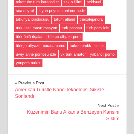
rokettube tüm kategoriler
sek s filimi
sekisual
sex seyret
siyah peynirin anlamı nedir
takunya lobidocusu
tatum alland
thexalejandra
türk liseli mastürbasyon
turk ponosu
türk porn izle
türk ünlü ifşaları
türkçe altyazı porn
türkçe altyazılı burada porno
turkce erotik filimler
üvey anne pornosu izle
vk türk amatör
yabancı porno
youporn turkis
Yazı
Previous Post
Amerikalı Turistle Nano Teknolojisi Sikişle
gezinmesi
Sonlandı
Next Post
Kuzenimin Banu Alkan’a Benzeyen Karısını
Siktim