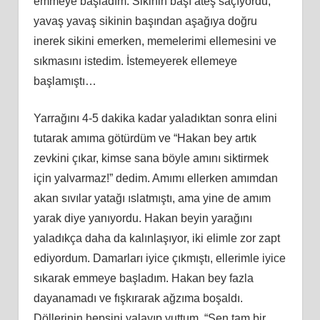
emmeye başladım. Sikinin başı ateş saçıyordu,
yavaş yavaş sikinin başından aşağıya doğru
inerek sikini emerken, memelerimi ellemesini ve
sıkmasını istedim. İstemeyerek ellemeye
başlamıştı…
Yarrağını 4-5 dakika kadar yaladıktan sonra elini
tutarak amıma götürdüm ve “Hakan bey artık
zevkini çıkar, kimse sana böyle amını siktirmek
için yalvarmaz!” dedim. Amımı ellerken amımdan
akan sıvılar yatağı ıslatmıştı, ama yine de amım
yarak diye yanıyordu. Hakan beyin yarağını
yaladıkça daha da kalınlaşıyor, iki elimle zor zapt
ediyordum. Damarları iyice çıkmıştı, ellerimle iyice
sıkarak emmeye başladım. Hakan bey fazla
dayanamadı ve fışkırarak ağzıma boşaldı.
Döllerinin hepsini yalayıp yuttum. “Sen tam bir