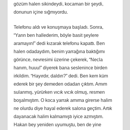
gözüm halen sikindeydi, kocaman bir şeydi,
donunun içine sığmıyordu.
Telefonu aldı ve konuşmaya başladı. Sonra,
“Yarın ben hallederim, böyle basit şeylere
aramayın!” dedi kızarak telefonu kapattı. Ben
halen odadaydım, benim yarrağına baktığımı
görünce, nevresimi üzerine çekerek, “Necla
hanım, huuu!” diyerek bana seslenince birden
irkildim. “Hayırdır, daldın?” dedi. Ben kem küm
ederek bir şey demeden odadan çıktım. Amım
sulanmış, yürürken vıcık vıcık olmuş, resmen
boşalmıştım. O koca yarrak amıma girerse halim
ne olurdu diye hayal ederek salona geçtim. Artık
dayanacak halim kalmamıştı iyice azmıştım.
Hakan bey yeniden uyumuştu, ben de yine