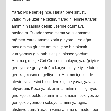
Yarak iyice sertleşince, Hakan beyi sırtüstü
yatırdım ve üzerine çıktım. Yarağını elimle tutarak
amımın hizasına getirip üzerine oturmaya
başladım. O kadar boşalmama ve ıslanmama
rağmen, yarak amıma zorla giriyordu. Yarağın
başı amıma girince amımın içine bir tokmak
vuruyormuş gibi nabız atışını hissediyordum.
Amıma girdikçe Cırt Cırt sesler çıkıyor, yarağı iyice
geriliyor ve geriye doğru kaçıyor, eliyle iyice tutup
geri kaçmasını engelliyordu. Amımın içerisinde
alevini ve ateşini hissederek içime yavaş yavaş
alıyordum. Koca yarak amıma milim milim giriyor,
girdikçe az bekletip amımın alışmasını bekliyor, az
geri çekip yeniden sokuyor, amımı yarağına
alıştırıyordum. Yarağın yarısı amıma girmeden ben