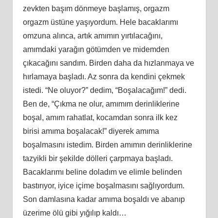
zevkten başım dönmeye başlamış, orgazm
orgazm üstüne yaşıyordum. Hele bacaklarımı
omzuna alınca, artık amımın yırtılacağını,
amımdaki yarağın götümden ve midemden
çıkacağını sandım. Birden daha da hızlanmaya ve
hırlamaya başladı. Az sonra da kendini çekmek
istedi. “Ne oluyor?” dedim, “Boşalacağım!” dedi.
Ben de, “Çıkma ne olur, amımım derinliklerine
boşal, amım rahatlat, kocamdan sonra ilk kez
birisi amıma boşalacak!” diyerek amıma
boşalmasını istedim. Birden amımın derinliklerine
tazyikli bir şekilde dölleri çarpmaya başladı.
Bacaklarımı beline doladım ve elimle belinden
bastırıyor, iyice içime boşalmasını sağlıyordum.
Son damlasına kadar amıma boşaldı ve abanıp
üzerime ölü gibi yığılıp kaldı…