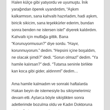
Halen külçe gibi yatıyordu ve uyumuştu. İnik
yarağından öperek uyandırdım, “Aşkım
kalkarmısın, sana kahvaltı hazırladım, hadi aşkım,
biricik sikicim, sana teşekkürler ederim, bundan
sonra benden ne istersen iste!” diyerek kaldırdım.
Kahvaltı için mutfağa gittik. Bana
“Korunuyormusun?” diye sordu. “Hayır,
korunmuyorum.” dedim. “Hepsini içine boşaldım,
ne olacak şimdi?” dedi. “Sorun olmaz!” dedim. “Ya
hamile kalırsan?” dedi. “Tutarsa seninle birlikte
karı koca gibi gider, aldırırım!” dedim…
Ama hamile kalmadım ve sonraki haftalarda
Hakan beyin de istemesiyle bu sikişmelerimiz
devam etti. Aylarca böyle sikiştikten sonra
adetlerimde bozulma oldu ve Kadın Doktoruna