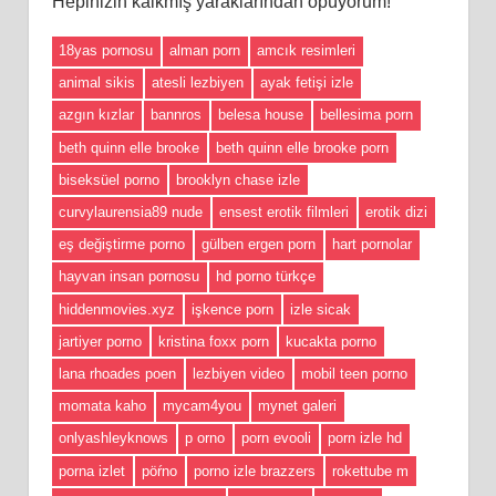
Hepinizin kalkmış yaraklarından öpüyorum!
18yas pornosu
alman porn
amcık resimleri
animal sikis
atesli lezbiyen
ayak fetişi izle
azgın kızlar
bannros
belesa house
bellesima porn
beth quinn elle brooke
beth quinn elle brooke porn
biseksüel porno
brooklyn chase izle
curvylaurensia89 nude
ensest erotik filmleri
erotik dizi
eş değiştirme porno
gülben ergen porn
hart pornolar
hayvan insan pornosu
hd porno türkçe
hiddenmovies.xyz
işkence porn
izle sicak
jartiyer porno
kristina foxx porn
kucakta porno
lana rhoades poen
lezbiyen video
mobil teen porno
momata kaho
mycam4you
mynet galeri
onlyashleyknows
p orno
porn evooli
porn izle hd
porna izlet
pöŕno
porno izle brazzers
rokettube m