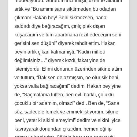
reddediyordu. Gururum incinmişti, üzerine atladım
artık ve “Bu amımı sana siktirmeden bu odadan
çıkmam Hakan bey! Beni sikmezsen, bana
saldırdı diye bağıracağım, çırılçıplak dışarı
koşacağım ve tüm apartmana rezil edeceğim seni,
gerisini sen düşün!” diyerek tehdit ettim. Hakan
beyin artık çıkarı kalmamıştı, “Kadın milleti
değilmisiniz…” diyerek kızdı, fakat yine de
istemiyordu. Elimi donunun üzerinden sikine attım
ve tuttum, “Bak sen de azmışsın, ne olur sik beni,
yoksa valla bağıracağım!” dedim. Hakan bey yine
de, “Saçmalama lütfen, ben evli barklı, çoluklu
çocuklu bir adamım, olmaz!” dedi. Ben de, “Sana
söz, sadece ellemek ve emmek istiyorum, sikme
beni, yeter ki sikini emeyim!” dedim ve sikini iyice
kavrayarak donundan çıkardım, hemen eğilip