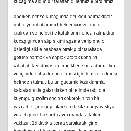
kucagıma aldım bir taraftan dillerimizle birbirimizi
operken bense kucagımda delikleri parmaklıyor
ohh diye rahatladımı bbeli ediyor ve onun
cıglıkları ve nefesi ile kulaklarımı ondan almadıan
kucagıgımdan alıp sikimi agzına verip onu o
özlediği sikile basbasa bırakıp bir taraftada
götune parmak ve saplak atarak kendimi
rahatlatırken doyasıza emdiklten sonra domalttım
ve iç,inde daha derine girmesi için tum vucudumla
belinden tutmus butun gucumle kasıklarımla
kalcalarını dalgalandırken bir elimde tabi o at
kuyrugu guzelim sacları cekerek hırcın bir
vaziyette içine girp cıkarken dakikkalar yavaslıyor
ve aldıgımız hazlarda aynı oranda artarken
yaklasık 15 dakkia sonra sarsılarak içine