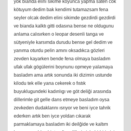
yok bianda elini sikime koyunca yapma saten cok
kötuyum dedim bak kendimi tutamazsam fena
seyler olcak dedim elini sikimde gezdirdi gezdirdi
ve bianda kalktı gitti odasına bense ne oldugunu
anlama calısırken o leopar desenli tanga ve
sütyeniyle karsımda durudu bense gel dedim ve
yanıma oturdu pelin amını oksadıkca gözleri
zevden kayarken bende fena olmaya basladım
ufak ufak gögülerini boynunu opmeye yalamaya
basladım ama artık sonunda iki dizimin ustunde
kilodu tek elle yana cekerek o fıstık
buyuklugundeki kadınlıgı ve göt deliği arasında
dillerimle git gelle dans etmeye basladım oysa
zevkeden dudaklarını ısrıyor ve beni iyce tahrik
ederken artık ben iyce yoldan cıkarak
parmaklamaya basladım iki deilğide ve kaltım