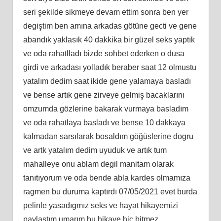
seri şekilde sikmeye devam ettim sonra ben yer
degiştim ben amına arkadas götüne gecti ve gene
abandık yaklasık 40 dakkika bir güzel seks yaptık
ve oda rahatlladı bizde sohbet ederken o dusa
girdi ve arkadası yolladık beraber saat 12 olmustu
yatalım dedim saat ikide gene yalamaya basladı
ve bense artık gene zirveye gelmiş bacaklarını
omzumda gözlerine bakarak vurmaya basladım
ve oda rahatlaya basladı ve bense 10 dakkaya
kalmadan sarsılarak bosaldım göğüslerine dogru
ve artk yatalım dedim uyuduk ve artık tum
mahalleye onu ablam degil manitam olarak
tanıtıyorum ve oda bende abla kardes olmamıza
ragmen bu duruma kaptırdı 07/05/2021 evet burda
pelinle yasadıgmız seks ve hayat hikayemizi
paylastım umarım bu hikaye hiç bitmez