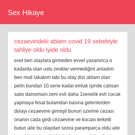
Skip
Sex Hikaye
to
content
cezaevindeki ablam covid 19 sebebiyle
tahliye oldu iyide oldu
evet ben olaylara girmeden evvel yasanınca o
kadarda olan ustu zevkler vermediğini anladım
ben muti lakabım tabi bu olay dizi ablam olan
pelin bundan 10 sene kadar emlak işinde calısan
satıs danısmanı zeni evli daha 1senelik evli cocuk
yapmaya fırsat bulamdan basına gelenlerden
dolayı cezaevine girmişti bunun uzerine cezası
onanın cada girdi cezaevine ve kocası terketti
butun aile bu olaydan sonra paramparca oldu aile