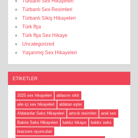
Türbanlı Sex Hikayeleri
Türbanlı Sex Resimleri
Türbanlı Sikiş Hikayeleri
Türk İfşa
Türk İfşa Sex Hikaye
Uncategorized
Yaşanmış Sex Hikayeleri
ETIKETLER
2025 sex hikayeleri
ablasını sikti
aile içi sex hikayeleri
aldatan eşler
Aldatanlar Seks Hikayeleri
amcık resimleri
anal sex
Bakire Seks Hikayeleri
baldız hikaye
baldız seks
brazzers oyunculari