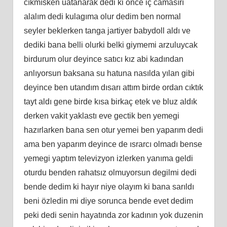
cıkmısken uatanarak dedi ki önce iç camasırı
alalım dedi kulagıma olur dedim ben normal
seyler beklerken tanga jartiyer babydoll aldı ve
dediki bana belli olurki belki giymemi arzuluycak
birdurum olur deyince satıcı kız abi kadından
anlıyorsun baksana su hatuna nasılda yılan gibi
deyince ben utandım dısarı attım birde ordan cıktık
tayt aldı gene birde kısa birkaç etek ve bluz aldık
derken vakit yaklastı eve gectik ben yemegi
hazırlarken bana sen otur yemei ben yaparım dedi
ama ben yaparım deyince de ısrarcı olmadı bense
yemegi yaptım televizyon izlerken yanıma geldi
oturdu benden rahatsız olmuyorsun degilmi dedi
bende dedim ki hayır niye olayım ki bana sarıldı
beni özledin mi diye sorunca bende evet dedim
peki dedi senin hayatında zor kadının yok duzenin