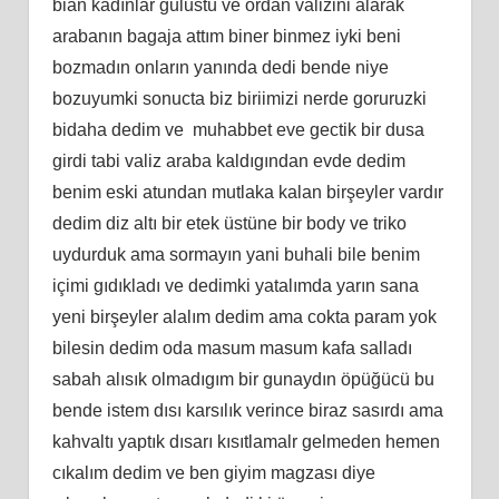
bian kadınlar gulustu ve ordan valizini alarak
arabanın bagaja attım biner binmez iyki beni
bozmadın onların yanında dedi bende niye
bozuyumki sonucta biz biriimizi nerde goruruzki
bidaha dedim ve muhabbet eve gectik bir dusa
girdi tabi valiz araba kaldıgından evde dedim
benim eski atundan mutlaka kalan birşeyler vardır
dedim diz altı bir etek üstüne bir body ve triko
uydurduk ama sormayın yani buhali bile benim
içimi gıdıkladı ve dedimki yatalımda yarın sana
yeni birşeyler alalım dedim ama cokta param yok
bilesin dedim oda masum masum kafa salladı
sabah alısık olmadıgım bir gunaydın öpüğücü bu
bende istem dısı karsılık verince biraz sasırdı ama
kahvaltı yaptık dısarı kısıtlamalr gelmeden hemen
cıkalım dedim ve ben giyim magzası diye