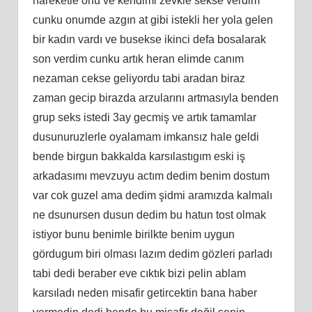
hareketle onu ve kendimi zevkle sekse verdim
cunku onumde azgın at gibi istekli her yola gelen
bir kadın vardı ve busekse ikinci defa bosalarak
son verdim cunku artık heran elimde canım
nezaman cekse geliyordu tabi aradan biraz
zaman gecip birazda arzularını artmasıyla benden
grup seks istedi 3ay gecmiş ve artık tamamlar
dusunuruzlerle oyalamam imkansız hale geldi
bende birgun bakkalda karsılastıgım eski iş
arkadasımı mevzuyu actım dedim benim dostum
var cok guzel ama dedim şidmi aramızda kalmalı
ne dsunursen dusun dedim bu hatun tost olmak
istiyor bunu benimle birilkte benim uygun
gördugum biri olması lazım dedim gözleri parladı
tabi dedi beraber eve cıktık bizi pelin ablam
karsıladı neden misafir getircektin bana haber