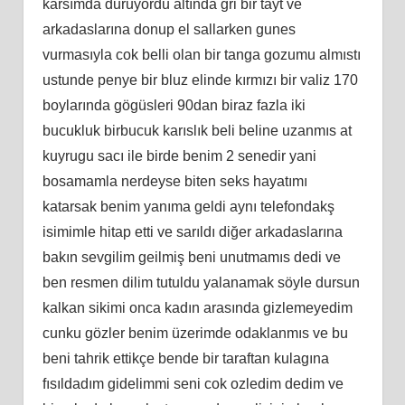
karsımda duruyordu altında gri bir tayt ve
arkadaslarına donup el sallarken gunes
vurmasıyla cok belli olan bir tanga gozumu almıstı
ustunde penye bir bluz elinde kırmızı bir valiz 170
boylarında gögüsleri 90dan biraz fazla iki
bucukluk birbucuk karıslık beli beline uzanmıs at
kuyrugu sacı ile birde benim 2 senedir yani
bosamamla nerdeyse biten seks hayatımı
katarsak benim yanıma geldi aynı telefondakş
isimimle hitap etti ve sarıldı diğer arkadaslarına
bakın sevgilim geilmiş beni unutmamıs dedi ve
ben resmen dilim tutuldu yalanamak söyle dursun
kalkan sikimi onca kadın arasında gizlemeyedim
cunku gözler benim üzerimde odaklanmıs ve bu
beni tahrik ettikçe bende bir taraftan kulagına
fısıldadım gidelimmi seni cok ozledim dedim ve