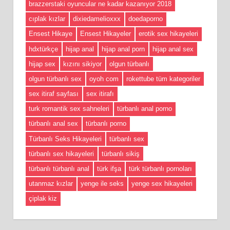
brazzerstaki oyuncular ne kadar kazanıyor 2018
cıplak kızlar
dixiedamelioxxx
doedaporno
Ensest Hikaye
Ensest Hikayeler
erotik sex hikayeleri
hdxtürkçe
hijap anal
hijap anal porn
hijap anal sex
hijap sex
kızını sikiyor
olgun türbanlı
olgun türbanlı sex
oyoh com
rokettube tüm kategoriler
sex itiraf sayfası
sex itirafı
turk romantik sex sahneleri
türbanlı anal porno
türbanlı anal sex
türbanlı porno
Türbanlı Seks Hikayeleri
türbanlı sex
türbanlı sex hikayeleri
türbanlı sikiş
türbanlı türbanlı anal
türk ifşa
türk türbanlı pornoları
utanmaz kızlar
yenge ile seks
yenge sex hikayeleri
çiplak kiz