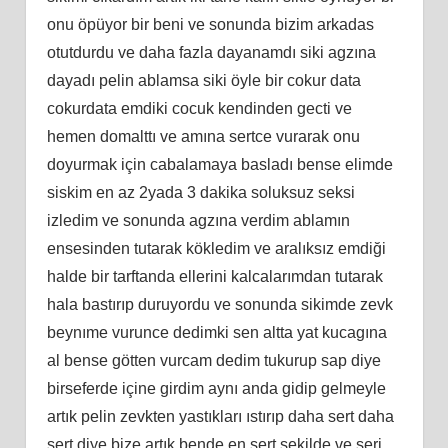
onu öpüyor bir beni ve sonunda bizim arkadas
otutdurdu ve daha fazla dayanamdı siki agzına
dayadı pelin ablamsa siki öyle bir cokur data
cokurdata emdiki cocuk kendinden gecti ve
hemen domalttı ve amına sertce vurarak onu
doyurmak için cabalamaya basladı bense elimde
siskim en az 2yada 3 dakika soluksuz seksi
izledim ve sonunda agzına verdim ablamın
ensesinden tutarak kökledim ve aralıksız emdiği
halde bir tarftanda ellerini kalcalarımdan tutarak
hala bastırıp duruyordu ve sonunda sikimde zevk
beynıme vurunce dedimki sen altta yat kucagına
al bense götten vurcam dedim tukurup sap diye
birseferde içine girdim aynı anda gidip gelmeyle
artık pelin zevkten yastıkları ıstırıp daha sert daha
sert diye bize artık bende en sert sekilde ve seri