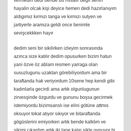
vermedin dedi bende bu misafir değil senin
hayalin olcak kişi deyice hemen dedi hazırlanıyım
aldıgımız kırmızı tanga ve kırmızı sutyen ve
jartiyerle aramıza geldi once benimle
sevişcekkken hayır
dedim seni bir sikilirken izleyim sonrasında
azınca size katılır dedim opusurken bizim hatun
yani özve öz ablam resmen yarraga olan
susuzlugunu uzaktan görebiliyordum ama bir
taraftanda hak veriyordum 10sene hep kendi gibi
kadınlarla gecirdi ama artık olgunlugunun
zirvesşinde özgurdu ve gununu boşsa gecirmek
istemiyordu bizimsanslı ise elini götüne attmıs
oksuyor tokat atıyor sıkıyor ve bitaraftanda
gögüslerini emiyorken artık bende kalktım ve
sikimi cıkardım artık iki tane kalın sikle oynuyor bi