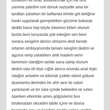
bosaldım ve biraz soluklanmak için ise onu
yanıma yatırdım sırtı donuk vaziyette ama bir
taraftan yalarken bir tarftanda elimle göt deliğine
baskı uygularak genişletirken gözüme bakarak
dediki bana hep böyle sikeresn kölen olurum
burda beni tanıyanda yok erkeğim sen beni
sorana sevgilim derisn olmazmı dedi bende
ortamın ambiyansında tamam sevglim dedim ve
agzına verip yalatırken artık madem senn
benimsin istedğim seilde sana sahip olurum
dedim oda oll diye cığlık atınca onunda anal ilişki
isteğini anladım ve tükürük içideki sikimi götune
dyamamla derinden bir ahh sesi ile salon
yankılandı ve bir süre içinde bekledim ve sırtını
öperken ellerimle amını göğüslerini bos
bırakmadan oksadım tabiki içine ve dısına