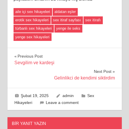
aile içi sex hikayeleri
aldatan eşler
erotik sex hikayeleri
sex itiraf sayfası
sex itirafı
türbanlı sex hikayeleri
yenge ile seks
yenge sex hikayeleri
Yazı
Previous Post
Sevgilim ve kardeşi
gezinmesi
Next Post
Gelinlikci de kendimi siktirdim
Şubat 19, 2025
admin
Sex
Hikayeleri
Leave a comment
BIR YANIT YAZIN