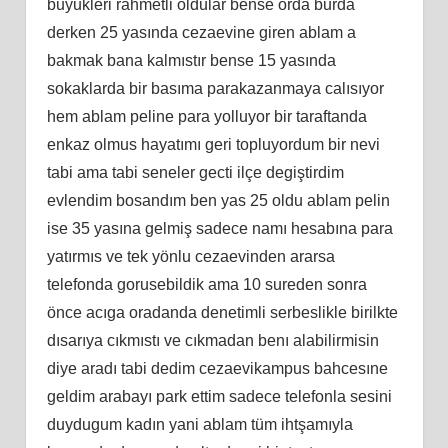
buyukleri rahmetli oldular bense orda burda
derken 25 yasında cezaevine giren ablam a
bakmak bana kalmıstır bense 15 yasında
sokaklarda bir basıma parakazanmaya calısıyor
hem ablam peline para yolluyor bir taraftanda
enkaz olmus hayatımı geri topluyordum bir nevi
tabi ama tabi seneler gecti ilçe degiştirdim
evlendim bosandım ben yas 25 oldu ablam pelin
ise 35 yasına gelmiş sadece namı hesabına para
yatırmıs ve tek yönlu cezaevinden ararsa
telefonda gorusebildik ama 10 sureden sonra
önce acıga oradanda denetimli serbeslikle birilkte
dısarıya cıkmıstı ve cıkmadan benı alabilirmisin
diye aradı tabi dedim cezaevikampus bahcesıne
geldim arabayı park ettim sadece telefonla sesini
duydugum kadın yani ablam tüm ihtşamıyla