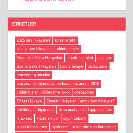
ETIKETLER
2025 sex hikayeleri
ablasını sikti
aile içi sex hikayeleri
aldatan eşler
Aldatanlar Seks Hikayeleri
amcık resimleri
anal sex
Bakire Seks Hikayeleri
baldız hikaye
baldız seks
brazzers oyunculari
brazzerstaki oyuncular ne kadar kazanıyor 2018
cıplak kızlar
dixiedamelioxxx
doedaporno
Ensest Hikaye
Ensest Hikayeler
erotik sex hikayeleri
hdxtürkçe
hijap anal
hijap anal porn
hijap anal sex
hijap sex
kızını sikiyor
olgun türbanlı
olgun türbanlı sex
oyoh com
rokettube tüm kategoriler