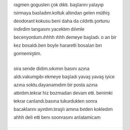
ragmen goguslerı çok dikti. başlarını yalayıp
isirmaya basladım.koltuk altından gelen müthiş
deodorant kokusu beni daha da cıldırttı.şortunu
indirdim tangasını yacektım dılımle
becerıyordum.ıhhhh ıhhh demeye başladı. o an bir
kez bosaldı.ben boyle hararetli bosalan bırı
gormemiştim.
sira sende didim.sıkımın basını azına
aldı.vakumgıbı ekmeye başladı yavaş yavaş iyice
azına soktu.dayanamıdım bir posta azına
attırdım.tekrar hiz bozmadan devam etti. benimki
tekrar canlandı.basına tukurdukten sonra
bacaklarını ayırdım.tıraşlı amına bırden kokledım
ahhh deli etti benı soonrasını anlatamicam