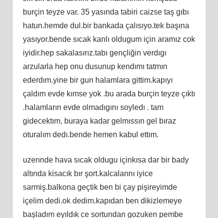
burçin teyze var. 35 yasında tabiri caizse taş gıbı
hatun.hemde dul.bir bankada çalısıyo.tek başına
yasıyor.bende sıcak kanlı oldugum için aramız cok
iyidir.hep sakalasırız.tabı gençliğin verdıgı
arzularla hep onu dusunup kendımı tatmın
ederdım.yine bir gun halamlara gittim.kapıyı
çaldım evde kımse yok .bu arada burçin teyze çıktı
.halamların evde olmadıgını soyledı . tam
gidecektım, buraya kadar gelmıssın gel bıraz
oturalım dedı.bende hemen kabul ettım.
uzerınde hava sıcak oldugu içinkısa dar bir bady
altında kisacık bır şort.kalcalarını iyice
sarmiş.balkona geçtik ben bi çay pişireyimde
içelim dedi.ok dedim.kapıdan ben dikizlemeye
başladım eyıldık ce sortundan gozuken pembe