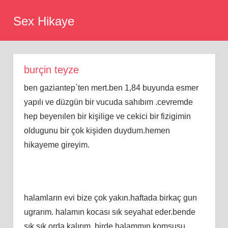
Skip
Sex Hikaye
to
content
burçin teyze
ben gaziantep`ten mert.ben 1,84 buyunda esmer
yapılı ve düzgün bir vucuda sahıbım .cevremde
hep beyenılen bir kişilige ve cekici bir fizigimin
oldugunu bir çok kişiden duydum.hemen
hikayeme gireyim.
halamların evi bize çok yakın.haftada birkaç gun
ugrarım. halamın kocası sık seyahat eder.bende
sık sık orda kalırım. birde halammın komşusu