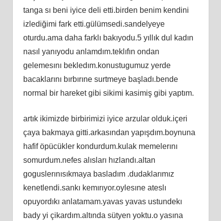
tanga sı beni iyice deli etti.birden benim kendini
izlediğimi fark etti.gülümsedi.sandelyeye
oturdu.ama daha farklı bakıyodu.5 yıllık dul kadın
nasıl yanıyodu anlamdım.teklıfın ondan
gelemesını bekledım.konustugumuz yerde
bacaklarını bırbırıne surtmeye başladı.bende
normal bir hareket gibi sikimi kasimiş gibi yaptım.
artık ikimizde birbirimizi iyice arzular olduk.içeri
çaya bakmaya gitti.arkasından yapışdım.boynuna
hafif öpücükler kondurdum.kulak memelerını
somurdum.nefes alısları hızlandı.altan
goguslerınısıkmaya basladım .dudaklarımız
kenetlendi.sankı kemırıyor.oylesıne ateslı
opuyordıkı anlatamam.yavas yavas ustundekı
bady yi çikardım.altında sütyen yoktu.o yasına