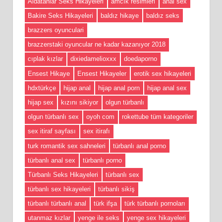
Aldatanlar Seks Hikayeleri
amcık resimleri
anal sex
Bakire Seks Hikayeleri
baldız hikaye
baldız seks
brazzers oyunculari
brazzerstaki oyuncular ne kadar kazanıyor 2018
cıplak kızlar
dixiedamelioxxx
doedaporno
Ensest Hikaye
Ensest Hikayeler
erotik sex hikayeleri
hdxtürkçe
hijap anal
hijap anal porn
hijap anal sex
hijap sex
kızını sikiyor
olgun türbanlı
olgun türbanlı sex
oyoh com
rokettube tüm kategoriler
sex itiraf sayfası
sex itirafı
turk romantik sex sahneleri
türbanlı anal porno
türbanlı anal sex
türbanlı porno
Türbanlı Seks Hikayeleri
türbanlı sex
türbanlı sex hikayeleri
türbanlı sikiş
türbanlı türbanlı anal
türk ifşa
türk türbanlı pornoları
utanmaz kızlar
yenge ile seks
yenge sex hikayeleri