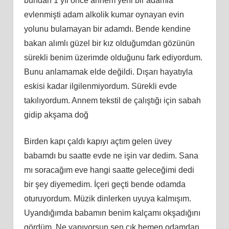
bundan 1 yıl önce annem yeni bir adamla
evlenmişti adam alkolik kumar oynayan evin
yolunu bulamayan bir adamdı. Bende kendine
bakan alımlı güzel bir kız olduğumdan gözünün
sürekli benim üzerimde olduğunu fark ediyordum.
Bunu anlamamak elde değildi. Dışarı hayatıyla
eskisi kadar ilgilenmiyordum. Sürekli evde
takılıyordum. Annem tekstil de çalıştığı için sabah
gidip akşama doğ
Birden kapı çaldı kapıyı açtım gelen üvey
babamdı bu saatte evde ne işin var dedim. Sana
mı soracağım eve hangi saatte geleceğimi dedi
bir şey diyemedim. İçeri geçti bende odamda
oturuyordum. Müzik dinlerken uyuya kalmışım.
Uyandığımda babamın benim kalçamı okşadığını
gördüm. Ne yapıyorsun sen çık hemen odamdan