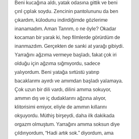
Beni kucağına aldı, yatak odasına gittik ve beni
çırıl çıplak soydu. Zencinin pantolununu da ben
çıkardım, külodunu indirdiğimde gözlerime
inanamadım. Aman Tanrım, o ne öyle? Okadar
kocaman bir yarak ki, hep filmlerde görürdüm de
inanmazdım. Gerçekten de sanki at yarağı gibiydi.
Yarrağını ağzıma vermeye başladı, fakat çok iri
olduğu için ağzıma sığmıyordu, sadece
yalıyordum. Beni yatağa sırtüstü yatırıp
bacaklarımı ayırdı ve amımdan başladı yalamaya.
Çok uzun bir dili vardı, dilini amıma sokuyor,
amımın dış ve iç dudaklarını ağzına alıyor,
klitorisimi emiyor, eliyle de amımın kıllarını
okşuyordu. Müthiş birşeydi, daha ilk dakikada
orgazm olmuştum. Yarrağını amıma soksun diye
çıldırıyordum, “Hadi artık sok.” diyordum, ama