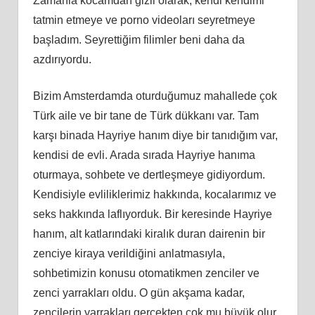
Zamanla kocamdan gizli olarak, kendi kendimi
tatmin etmeye ve porno videoları seyretmeye
başladım. Seyrettiğim filimler beni daha da
azdırıyordu.
Bizim Amsterdamda oturduğumuz mahallede çok
Türk aile ve bir tane de Türk dükkanı var. Tam
karşı binada Hayriye hanım diye bir tanıdığım var,
kendisi de evli. Arada sırada Hayriye hanıma
oturmaya, sohbete ve dertleşmeye gidiyordum.
Kendisiyle evliliklerimiz hakkında, kocalarımız ve
seks hakkında laflıyorduk. Bir keresinde Hayriye
hanım, alt katlarındaki kiralık duran dairenin bir
zenciye kiraya verildiğini anlatmasıyla,
sohbetimizin konusu otomatikmen zenciler ve
zenci yarrakları oldu. O gün akşama kadar,
zencilerin yarrakları gerçekten çok mu büyük olur,