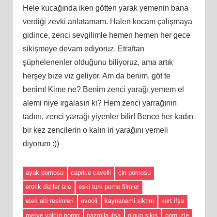
Hele kucağında iken götten yarak yemenin bana
verdiği zevki anlatamam. Halen kocam çalışmaya
gidince, zenci sevgilimle hemen hemen her gece
sikişmeye devam ediyoruz. Etraftan
şüphelenenler olduğunu biliyoruz, ama artık
herşey bize vız geliyor. Am da benim, göt te
benim! Kime ne? Benim zenci yarağı yemem el
alemi niye ırgalasın ki? Hem zenci yarrağının
tadını, zenci yarrağı yiyenler bilir! Bence her kadın
bir kez zencilerin o kalın iri yarağını yemeli
diyorum :))
ayak pornosu
caprice cavelli
çin pornosu
erotik diziler izle
eski turk porno filmler
etek alti resimleri
evooli
kaynanami siktim
kürt ifşa
merve yalçın porno
nazmila ifşa
olgun sikiş
porn izle