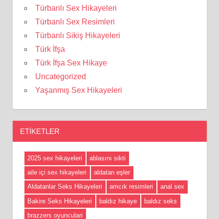
Türbanlı Sex Hikayeleri
Türbanlı Sex Resimleri
Türbanlı Sikiş Hikayeleri
Türk İfşa
Türk İfşa Sex Hikaye
Uncategorized
Yaşanmış Sex Hikayeleri
ETIKETLER
2025 sex hikayeleri
ablasını sikti
aile içi sex hikayeleri
aldatan eşler
Aldatanlar Seks Hikayeleri
amcık resimleri
anal sex
Bakire Seks Hikayeleri
baldız hikaye
baldız seks
brazzers oyunculari