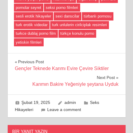
pornolar seyret
seksi porno filmleri
sesli erotik hikayeler
sexi danscilar
türbanlı pornosu
turk erotik videolar
turk unlulerin cirilciplak resimleri
turkce dublaj porno film
türkçe konulu porno
yetiskin filmleri
Yazı
Previous Post
Gençler Teknede Karımı Evire Çevire Siktiler
gezinmesi
Next Post
Karımın Bakire Yeğeniyle şeytana Uyduk
Şubat 19, 2025
admin
Seks
Hikayeleri
Leave a comment
BIR YANIT YAZIN