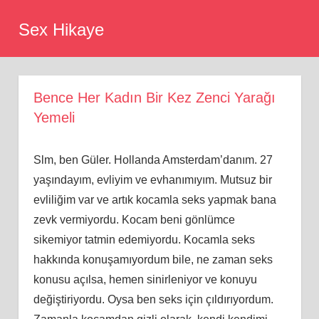
Skip
Sex Hikaye
to
content
Bence Her Kadın Bir Kez Zenci Yarağı
Yemeli
Slm, ben Güler. Hollanda Amsterdam’danım. 27
yaşındayım, evliyim ve evhanımıyım. Mutsuz bir
evliliğim var ve artık kocamla seks yapmak bana
zevk vermiyordu. Kocam beni gönlümce
sikemiyor tatmin edemiyordu. Kocamla seks
hakkında konuşamıyordum bile, ne zaman seks
konusu açılsa, hemen sinirleniyor ve konuyu
değiştiriyordu. Oysa ben seks için çıldırıyordum.