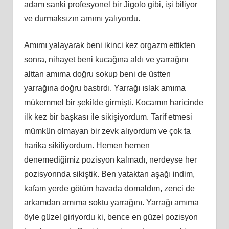
adam sanki profesyonel bir Jigolo gibi, işi biliyor
ve durmaksızın amımı yalıyordu.
Amımı yalayarak beni ikinci kez orgazm ettikten
sonra, nihayet beni kucağına aldı ve yarrağını
alttan amıma doğru sokup beni de üstten
yarrağına doğru bastırdı. Yarrağı ıslak amıma
mükemmel bir şekilde girmişti. Kocamın haricinde
ilk kez bir başkası ile sikişiyordum. Tarif etmesi
mümkün olmayan bir zevk alıyordum ve çok ta
harika sikiliyordum. Hemen hemen
denemediğimiz pozisyon kalmadı, nerdeyse her
pozisyonnda sikiştik. Ben yataktan aşağı indim,
kafam yerde götüm havada domaldım, zenci de
arkamdan amıma soktu yarrağını. Yarrağı amıma
öyle güzel giriyordu ki, bence en güzel pozisyon