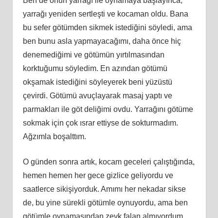
Ben de onun yarrağı ile oynamaya başlayınca,
yarrağı yeniden sertleşti ve kocaman oldu. Bana
bu sefer götümden sikmek istediğini söyledi, ama
ben bunu asla yapmayacağımı, daha önce hiç
denemediğimi ve götümün yırtılmasından
korktuğumu söyledim. En azından götümü
okşamak istediğini söyleyerek beni yüzüstü
çevirdi. Götümü avuçlayarak masaj yaptı ve
parmakları ile göt deliğimi ovdu. Yarrağını götüme
sokmak için çok ısrar ettiyse de sokturmadım.
Ağzımla boşalttım.
O günden sonra artık, kocam geceleri çalıştığında,
hemen hemen her gece gizlice geliyordu ve
saatlerce sikişiyorduk. Amımı her nekadar sikse
de, bu yine sürekli götümle oynuyordu, ama ben
götümle oynamasından zevk falan almıyordum.