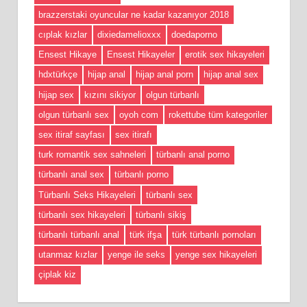
brazzerstaki oyuncular ne kadar kazanıyor 2018
cıplak kızlar
dixiedamelioxxx
doedaporno
Ensest Hikaye
Ensest Hikayeler
erotik sex hikayeleri
hdxtürkçe
hijap anal
hijap anal porn
hijap anal sex
hijap sex
kızını sikiyor
olgun türbanlı
olgun türbanlı sex
oyoh com
rokettube tüm kategoriler
sex itiraf sayfası
sex itirafı
turk romantik sex sahneleri
türbanlı anal porno
türbanlı anal sex
türbanlı porno
Türbanlı Seks Hikayeleri
türbanlı sex
türbanlı sex hikayeleri
türbanlı sikiş
türbanlı türbanlı anal
türk ifşa
türk türbanlı pornoları
utanmaz kızlar
yenge ile seks
yenge sex hikayeleri
çiplak kiz