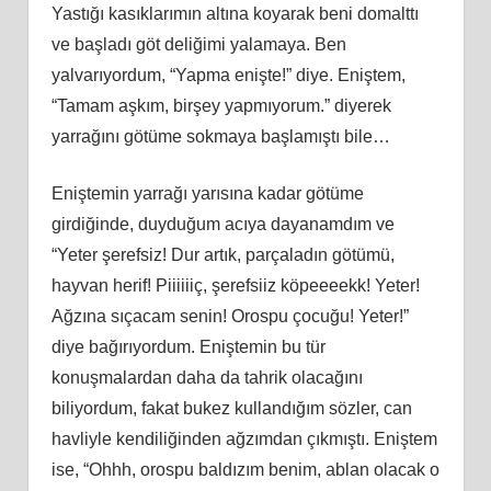
Yastığı kasıklarımın altına koyarak beni domalttı
ve başladı göt deliğimi yalamaya. Ben
yalvarıyordum, “Yapma enişte!” diye. Eniştem,
“Tamam aşkım, birşey yapmıyorum.” diyerek
yarrağını götüme sokmaya başlamıştı bile…
Eniştemin yarrağı yarısına kadar götüme
girdiğinde, duyduğum acıya dayanamdım ve
“Yeter şerefsiz! Dur artık, parçaladın götümü,
hayvan herif! Piiiiiiç, şerefsiiz köpeeeekk! Yeter!
Ağzına sıçacam senin! Orospu çocuğu! Yeter!”
diye bağırıyordum. Eniştemin bu tür
konuşmalardan daha da tahrik olacağını
biliyordum, fakat bukez kullandığım sözler, can
havliyle kendiliğinden ağzımdan çıkmıştı. Eniştem
ise, “Ohhh, orospu baldızım benim, ablan olacak o