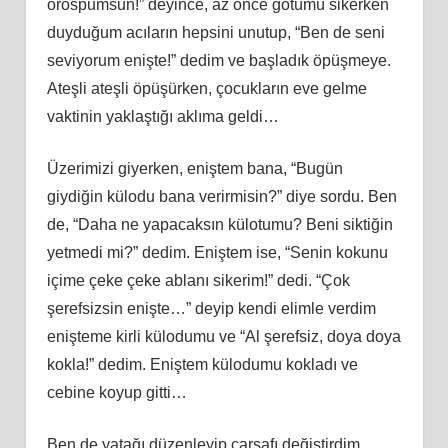
orospumsun!” deyince, az önce götümü sikerken
duyduğum acıların hepsini unutup, “Ben de seni
seviyorum enişte!” dedim ve başladık öpüşmeye.
Ateşli ateşli öpüşürken, çocukların eve gelme
vaktinin yaklaştığı aklıma geldi…
Üzerimizi giyerken, eniştem bana, “Bugün
giydiğin külodu bana verirmisin?” diye sordu. Ben
de, “Daha ne yapacaksın külotumu? Beni siktiğin
yetmedi mi?” dedim. Eniştem ise, “Senin kokunu
içime çeke çeke ablanı sikerim!” dedi. “Çok
şerefsizsin enişte…” deyip kendi elimle verdim
enişteme kirli külodumu ve “Al şerefsiz, doya doya
kokla!” dedim. Eniştem külodumu kokladı ve
cebine koyup gitti…
Ben de yatağı düzenleyip çarşafı değiştirdim.