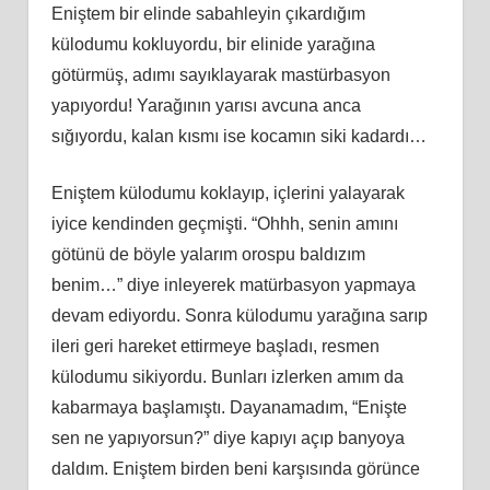
Eniştem bir elinde sabahleyin çıkardığım
külodumu kokluyordu, bir elinide yarağına
götürmüş, adımı sayıklayarak mastürbasyon
yapıyordu! Yarağının yarısı avcuna anca
sığıyordu, kalan kısmı ise kocamın siki kadardı…
Eniştem külodumu koklayıp, içlerini yalayarak
iyice kendinden geçmişti. “Ohhh, senin amını
götünü de böyle yalarım orospu baldızım
benim…” diye inleyerek matürbasyon yapmaya
devam ediyordu. Sonra külodumu yarağına sarıp
ileri geri hareket ettirmeye başladı, resmen
külodumu sikiyordu. Bunları izlerken amım da
kabarmaya başlamıştı. Dayanamadım, “Enişte
sen ne yapıyorsun?” diye kapıyı açıp banyoya
daldım. Eniştem birden beni karşısında görünce