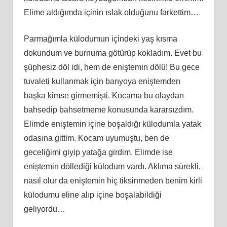
Elime aldığımda içinin ıslak olduğunu farkettim…
Parmağımla külodumun içindeki yaş kısma
dokundum ve burnuma götürüp kokladım. Evet bu
şüphesiz döl idi, hem de eniştemin dölü! Bu gece
tuvaleti kullanmak için banyoya eniştemden
başka kimse girmemişti. Kocama bu olaydan
bahsedip bahsetmeme konusunda kararsızdım.
Elimde eniştemin içine boşaldığı külodumla yatak
odasına gittim. Kocam uyumuştu, ben de
geceliğimi giyip yatağa girdim. Elimde ise
eniştemin döllediği külodum vardı. Aklıma sürekli,
nasıl olur da eniştemin hiç tiksinmeden benim kirli
külodumu eline alıp içine boşalabildiği
geliyordu…