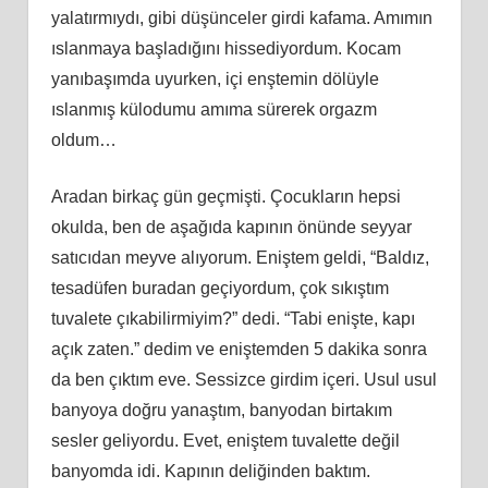
yalatırmıydı, gibi düşünceler girdi kafama. Amımın
ıslanmaya başladığını hissediyordum. Kocam
yanıbaşımda uyurken, içi enştemin dölüyle
ıslanmış külodumu amıma sürerek orgazm
oldum…
Aradan birkaç gün geçmişti. Çocukların hepsi
okulda, ben de aşağıda kapının önünde seyyar
satıcıdan meyve alıyorum. Eniştem geldi, “Baldız,
tesadüfen buradan geçiyordum, çok sıkıştım
tuvalete çıkabilirmiyim?” dedi. “Tabi enişte, kapı
açık zaten.” dedim ve eniştemden 5 dakika sonra
da ben çıktım eve. Sessizce girdim içeri. Usul usul
banyoya doğru yanaştım, banyodan birtakım
sesler geliyordu. Evet, eniştem tuvalette değil
banyomda idi. Kapının deliğinden baktım.