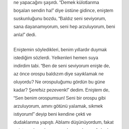
ne yapacağını şaşırdı. “Demek külotlarıma
boşalan sendin ha!” diye üstüne gidince, eniştem
suskunluğunu bozdu, “Baldız seni seviyorum,
sana dayanamıyorum, seni hep arzuluyorum, beni
anla!” dedi.
Eniştemin söyledikleri, benim yıllardır duymak
istediğim sözlerdi. Yelkenleri hemen suya
indirdim tabi. “Ben de seni seviyorum enişte de,
az önce orospu baldızım diye sayıklamak ne
oluyordu? Ne orospuluğumu gördün bu güne
kadar? Şerefsiz pezevenk!” dedim. Eniştem de,
“Sen benim orospumsun! Seni bir orospu gibi
arzuluyorum, amını götünü yalamak, sikmek
istiyorum!” deyip beni kendine çekti ve
dudaklarıma yapıştı. Ablamı düşünüyordum, fakat