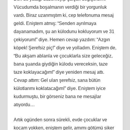
Vücudumda boşalmanın verdiği bir yorgunluk
vardı. Biraz uzanmıştım ki, cep telefonuma mesaj
geldi. Eniştem atmış: “Senden ayrılmaya
dayanamadım, şu an külodunu kokluyorum ve 31
çekiyorum!” diye. Hemen cevap yazdım: “Azgın
köpek! Şerefsiz piç!” diye ve yolladım. Eniştem de,
“Bu akşam ablanla ve çocuklarla size geleceğiz,
bana şuanda giydiğin külodu vereceksin, taze
taze koklayacağım!” diye yeniden mesaj attı.
Cevap attım: Gel ulan şerefsiz, sana bütün
külotlarımı koklatacağım!” diye. Eniştem iyice
kudurmuştu, bir görseniz bana ne mesajlar
atıyordu…
Artık ogünden sonra sürekli, evde çocuklar ve
kocam yokken, eniştem gelir, amımı götümü siker