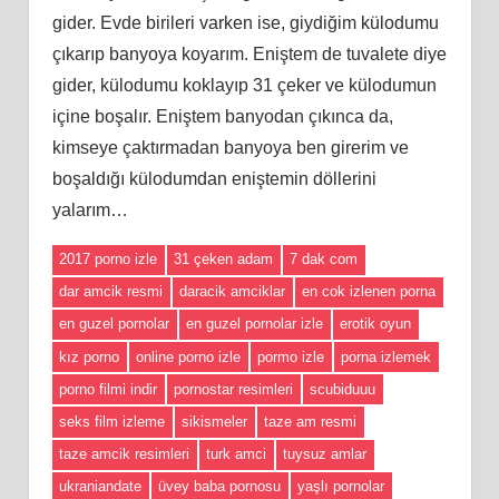
gider. Evde birileri varken ise, giydiğim külodumu
çıkarıp banyoya koyarım. Eniştem de tuvalete diye
gider, külodumu koklayıp 31 çeker ve külodumun
içine boşalır. Eniştem banyodan çıkınca da,
kimseye çaktırmadan banyoya ben girerim ve
boşaldığı külodumdan eniştemin döllerini
yalarım…
2017 porno izle
31 çeken adam
7 dak com
dar amcik resmi
daracik amciklar
en cok izlenen porna
en guzel pornolar
en guzel pornolar izle
erotik oyun
kız porno
online porno izle
pormo izle
porna izlemek
porno filmi indir
pornostar resimleri
scubiduuu
seks film izleme
sikismeler
taze am resmi
taze amcik resimleri
turk amci
tuysuz amlar
ukraniandate
üvey baba pornosu
yaşlı pornolar