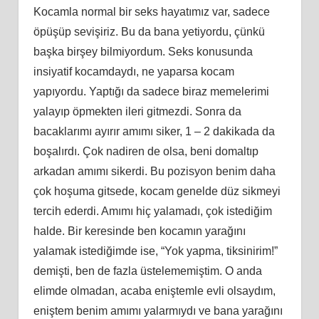
Kocamla normal bir seks hayatımız var, sadece
öpüşüp sevişiriz. Bu da bana yetiyordu, çünkü
başka birşey bilmiyordum. Seks konusunda
insiyatif kocamdaydı, ne yaparsa kocam
yapıyordu. Yaptığı da sadece biraz memelerimi
yalayıp öpmekten ileri gitmezdi. Sonra da
bacaklarımı ayırır amımı siker, 1 – 2 dakikada da
boşalırdı. Çok nadiren de olsa, beni domaltıp
arkadan amımı sikerdi. Bu pozisyon benim daha
çok hoşuma gitsede, kocam genelde düz sikmeyi
tercih ederdi. Amımı hiç yalamadı, çok istediğim
halde. Bir keresinde ben kocamın yarağını
yalamak istediğimde ise, “Yok yapma, tiksinirim!”
demişti, ben de fazla üstelememiştim. O anda
elimde olmadan, acaba eniştemle evli olsaydım,
eniştem benim amımı yalarmıydı ve bana yarağını