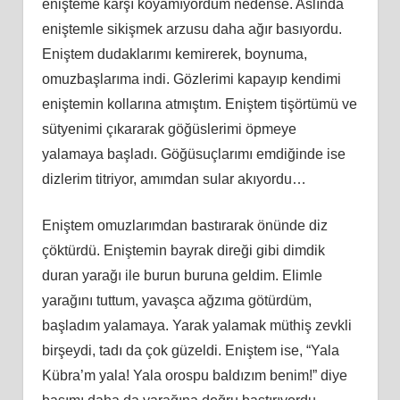
enişteme karşı koyamıyordum nedense. Aslında
eniştemle sikişmek arzusu daha ağır basıyordu.
Eniştem dudaklarımı kemirerek, boynuma,
omuzbaşlarıma indi. Gözlerimi kapayıp kendimi
eniştemin kollarına atmıştım. Eniştem tişörtümü ve
sütyenimi çıkararak göğüslerimi öpmeye
yalamaya başladı. Göğüsuçlarımı emdiğinde ise
dizlerim titriyor, amımdan sular akıyordu…
Eniştem omuzlarımdan bastırarak önünde diz
çöktürdü. Eniştemin bayrak direği gibi dimdik
duran yarağı ile burun buruna geldim. Elimle
yarağını tuttum, yavaşca ağzıma götürdüm,
başladım yalamaya. Yarak yalamak müthiş zevkli
birşeydi, tadı da çok güzeldi. Eniştem ise, “Yala
Kübra’m yala! Yala orospu baldızım benim!” diye