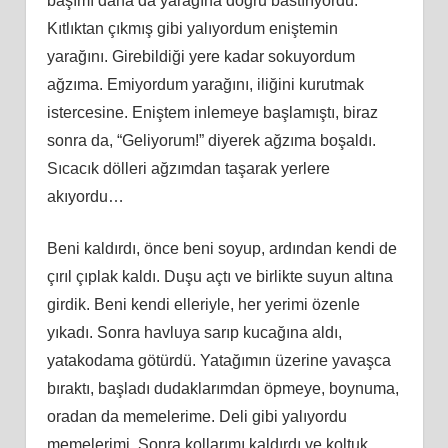
başımı daha da yarağına doğru bastırıyordu.
Kıtlıktan çıkmış gibi yalıyordum eniştemin
yarağını. Girebildiği yere kadar sokuyordum
ağzıma. Emiyordum yarağını, iliğini kurutmak
istercesine. Eniştem inlemeye başlamıştı, biraz
sonra da, “Geliyorum!” diyerek ağzıma boşaldı.
Sıcacık dölleri ağzımdan taşarak yerlere
akıyordu…
Beni kaldırdı, önce beni soyup, ardından kendi de
çırıl çıplak kaldı. Duşu açtı ve birlikte suyun altına
girdik. Beni kendi elleriyle, her yerimi özenle
yıkadı. Sonra havluya sarıp kucağına aldı,
yatakodama götürdü. Yatağımın üzerine yavaşca
bıraktı, başladı dudaklarımdan öpmeye, boynuma,
oradan da memelerime. Deli gibi yalıyordu
memelerimi. Sonra kollarımı kaldırdı ve koltuk