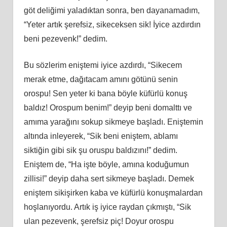
göt deliğimi yaladıktan sonra, ben dayanamadım,
“Yeter artık şerefsiz, sikeceksen sik! İyice azdırdın
beni pezevenk!” dedim.
Bu sözlerim eniştemi iyice azdırdı, “Sikecem
merak etme, dağıtacam amını götünü senin
orospu! Sen yeter ki bana böyle küfürlü konuş
baldız! Orospum benim!” deyip beni domalttı ve
amıma yarağını sokup sikmeye başladı. Eniştemin
altında inleyerek, “Sik beni eniştem, ablamı
siktiğin gibi sik şu oruspu baldızını!” dedim.
Eniştem de, “Ha işte böyle, amına koduğumun
zillisi!” deyip daha sert sikmeye başladı. Demek
eniştem sikişirken kaba ve küfürlü konuşmalardan
hoşlanıyordu. Artık iş iyice raydan çıkmıştı, “Sik
ulan pezevenk, şerefsiz piç! Doyur orospu