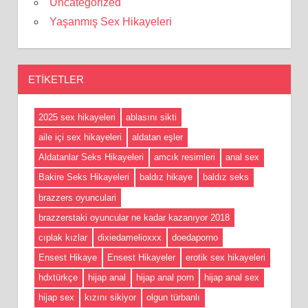
Uncategorized
Yaşanmış Sex Hikayeleri
ETIKETLER
2025 sex hikayeleri
ablasını sikti
aile içi sex hikayeleri
aldatan eşler
Aldatanlar Seks Hikayeleri
amcık resimleri
anal sex
Bakire Seks Hikayeleri
baldız hikaye
baldız seks
brazzers oyunculari
brazzerstaki oyuncular ne kadar kazanıyor 2018
cıplak kızlar
dixiedamelioxxx
doedaporno
Ensest Hikaye
Ensest Hikayeler
erotik sex hikayeleri
hdxtürkçe
hijap anal
hijap anal porn
hijap anal sex
hijap sex
kızını sikiyor
olgun türbanlı