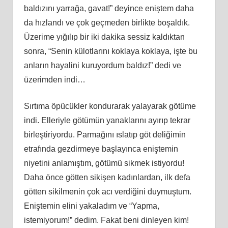
baldızını yarrağa, gavat!” deyince eniştem daha
da hızlandı ve çok geçmeden birlikte boşaldık.
Üzerime yığılıp bir iki dakika sessiz kaldıktan
sonra, “Senin külotlarını koklaya koklaya, işte bu
anların hayalini kuruyordum baldız!” dedi ve
üzerimden indi…
Sırtıma öpücükler kondurarak yalayarak götüme
indi. Elleriyle götümün yanaklarını ayırıp tekrar
birleştiriyordu. Parmağını ıslatıp göt deliğimin
etrafında gezdirmeye başlayınca eniştemin
niyetini anlamıştım, götümü sikmek istiyordu!
Daha önce götten sikişen kadınlardan, ilk defa
götten sikilmenin çok acı verdiğini duymuştum.
Eniştemin elini yakaladım ve “Yapma,
istemiyorum!” dedim. Fakat beni dinleyen kim!