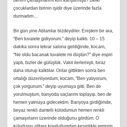
benim çamaşırlarımı kim karıştırmıştı? Belki
çocuklardan birinin işidir diye üzerinde fazla
durmadım…
Bir gün yine Ablamlar bizdeydiler. Eniştem bir ara,
“Ben tuvalete gidiyorum.” deyip kalktı. 10 – 15
dakika sonra tekrar salona geldiğinde, kocam,
“Ne oldu bacanak tuvalete mi düştün?” diye espiri
yaptı, bizler de gülüştük. Vakit ilerlemişti, biraz
daha oturup kalktılar. Onlar gittikten sonra ben
ortalığı düzenliyordum, kocam, “Ben yatıyorum,
çok yorgunum.” deyip uyumaya gitti. Ben de
yorulmuştum, banyoda saçlarımı toplayıp, ben de
hemen yatmaya gidecektim. Banyoya girdiğimde,
beyaz renkli dantelli külodumun hemen renkli
çamaşırların üzerinde olduğunu gördüm. O
külodumu altlara koyduğumdan kesinlikle eminim.