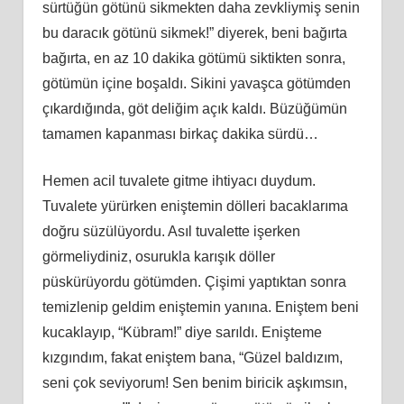
sürtüğün götünü sikmekten daha zevkliymiş senin
bu daracık götünü sikmek!” diyerek, beni bağırta
bağırta, en az 10 dakika götümü siktikten sonra,
götümün içine boşaldı. Sikini yavaşca götümden
çıkardığında, göt deliğim açık kaldı. Büzüğümün
tamamen kapanması birkaç dakika sürdü…
Hemen acil tuvalete gitme ihtiyacı duydum.
Tuvalete yürürken eniştemin dölleri bacaklarıma
doğru süzülüyordu. Asıl tuvalette işerken
görmeliydiniz, osurukla karışık döller
püskürüyordu götümden. Çişimi yaptıktan sonra
temizlenip geldim eniştemin yanına. Eniştem beni
kucaklayıp, “Kübram!” diye sarıldı. Enişteme
kızgındım, fakat eniştem bana, “Güzel baldızım,
seni çok seviyorum! Sen benim biricik aşkımsın,