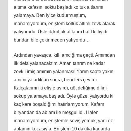
altıma kafasını soktu başladı koltuk altlarımı
yalamaya. Ben iyice kudurmuştum,
inanamıyordum, eniştem koltuk altımı zevk alarak
yalıyorudu. Üstelik koltuk altlarım hafif kıllıyıdı
bundan bile çekinmeden yalıyordu…
Ardından yavaşca, kıllı amcığıma geçti. Amımdan
ilk defa yalanacaktım. Aman tanrım ne kadar
zevkli imiş amımın yalanması! Yarım saate yakın
amımı yaladıktan sonra, beni ters çevirdi.
Kalçalarımı iki eliyle ayırdı, göt deliğime dilini
sokup yalamaya başladı. Öyle güzel yalıyordu ki,
kaç kere boşaldığımı hatırlamıyorum. Kafam
biryandan da ablam ile meşgul idi. Halen
inanamıyordum, eniştemle sevişiyorduk, yani öz
ablamın kocasıyla. Eniştem 10 dakika kadarda