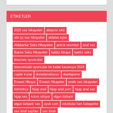
ETIKETLER
2025 sex hikayeleri
ablasını sikti
aile içi sex hikayeleri
aldatan eşler
Aldatanlar Seks Hikayeleri
amcık resimleri
anal sex
Bakire Seks Hikayeleri
baldız hikaye
baldız seks
brazzers oyunculari
brazzerstaki oyuncular ne kadar kazanıyor 2018
cıplak kızlar
dixiedamelioxxx
doedaporno
Ensest Hikaye
Ensest Hikayeler
erotik sex hikayeleri
hdxtürkçe
hijap anal
hijap anal porn
hijap anal sex
hijap sex
kızını sikiyor
olgun türbanlı
olgun türbanlı sex
oyoh com
rokettube tüm kategoriler
sex itiraf sayfası
sex itirafı