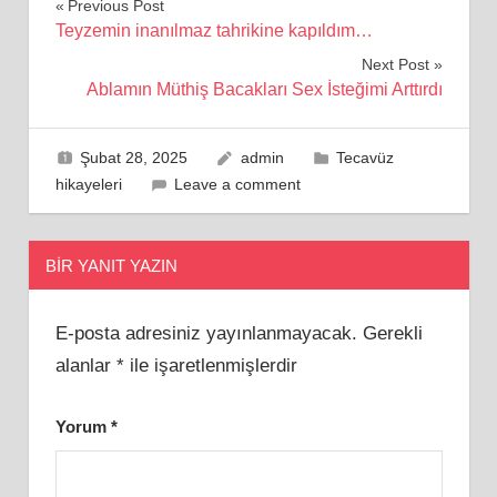
Yazı
Previous Post
Teyzemin inanılmaz tahrikine kapıldım…
gezinmesi
Next Post
Ablamın Müthiş Bacakları Sex İsteğimi Arttırdı
Şubat 28, 2025
admin
Tecavüz
hikayeleri
Leave a comment
BIR YANIT YAZIN
E-posta adresiniz yayınlanmayacak.
Gerekli
alanlar
*
ile işaretlenmişlerdir
Yorum
*