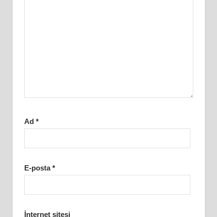
Ad
*
E-posta
*
İnternet sitesi