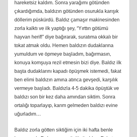
hareketsiz kaldım. Sonra yarağımı götünden
çıkardığımda, baldızın götünden osurukla karışık
döllerim püskürdü. Baldız çamaşır makinesinden
zorla kalktı ve ilk yaptığı şey, “Yırttın götümü
hayvan herif!” diye bağırarak, suratıma okkalı bir
tokat atmak oldu. Hemen baldızın dudaklarına
yumuldum ve öpmeye başladım, bağırmasın,
konuya komşuya rezil etmesin bizi diye. Baldız ilk
başta dudaklarını kapadı öpüşmek istemedi, fakat
ben elimi baldızın amına atınca gevşedi, karşılık
vermeye başladı. Baldızla 4-5 dakika öpüştük ve
baldızı son bir kez daha amından siktim. Sonra
ortalığı toparlayıp, karım gelmeden baldızı evine
uğurladım…
Baldız zorla götten siktiğim için iki hafta benle