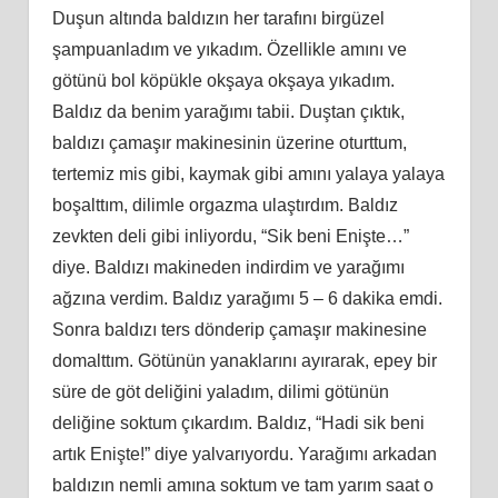
Duşun altında baldızın her tarafını birgüzel
şampuanladım ve yıkadım. Özellikle amını ve
götünü bol köpükle okşaya okşaya yıkadım.
Baldız da benim yarağımı tabii. Duştan çıktık,
baldızı çamaşır makinesinin üzerine oturttum,
tertemiz mis gibi, kaymak gibi
am
ını yalaya yalaya
boşalttım, dilimle orgazma ulaştırdım. Baldız
zevkten deli gibi inliyordu, “Sik beni Enişte…”
diye. Baldızı makineden indirdim ve yarağımı
ağzına verdim. Baldız yarağımı 5 – 6 dakika emdi.
Sonra baldızı ters dönderip çamaşır makinesine
domalttım. Götünün yanaklarını ayırarak, epey bir
süre de göt deliğini yaladım, dilimi götünün
deliğine soktum çıkardım. Baldız, “Hadi sik beni
artık Enişte!” diye yalvarıyordu. Yarağımı arkadan
baldızın nemli
am
ına soktum ve tam yarım saat o