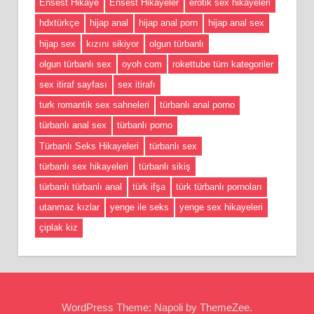
Ensest Hikaye
Ensest Hikayeler
erotik sex hikayeleri
hdxtürkçe
hijap anal
hijap anal porn
hijap anal sex
hijap sex
kızını sikiyor
olgun türbanlı
olgun türbanlı sex
oyoh com
rokettube tüm kategoriler
sex itiraf sayfası
sex itirafı
turk romantik sex sahneleri
türbanlı anal porno
türbanlı anal sex
türbanlı porno
Türbanlı Seks Hikayeleri
türbanlı sex
türbanlı sex hikayeleri
türbanlı sikiş
türbanlı türbanlı anal
türk ifşa
türk türbanlı pornoları
utanmaz kızlar
yenge ile seks
yenge sex hikayeleri
çiplak kiz
WordPress Theme: Napoli by ThemeZee.