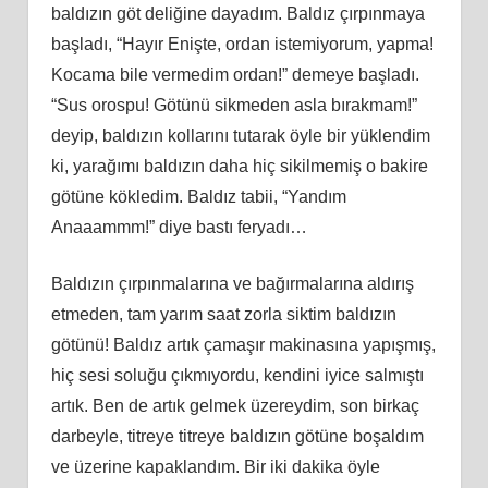
baldızın göt deliğine dayadım. Baldız çırpınmaya
başladı, “Hayır Enişte, ordan istemiyorum, yapma!
Kocama bile vermedim ordan!” demeye başladı.
“Sus orospu! Götünü sikmeden asla bırakmam!”
deyip, baldızın kollarını tutarak öyle bir yüklendim
ki, yarağımı baldızın daha hiç sikilmemiş o bakire
götüne kökledim. Baldız tabii, “Yandım
Anaaammm!” diye bastı feryadı…
Baldızın çırpınmalarına ve bağırmalarına aldırış
etmeden, tam yarım saat zorla siktim baldızın
götünü! Baldız artık çamaşır makinasına yapışmış,
hiç sesi soluğu çıkmıyordu, kendini iyice salmıştı
artık. Ben de artık gelmek üzereydim, son birkaç
darbeyle, titreye titreye baldızın götüne boşaldım
ve üzerine kapaklandım. Bir iki dakika öyle