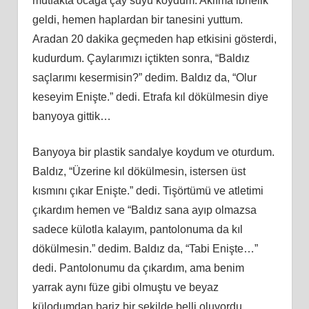
mutfakta ocağa çay suyu koydum. Aklıma ibnelik
geldi, hemen haplardan bir tanesini yuttum.
Aradan 20 dakika geçmeden hap etkisini gösterdi,
kudurdum. Çaylarımızı içtikten sonra, “Baldız
saçlarımı kesermisin?” dedim. Baldız da, “Olur
keseyim Enişte.” dedi. Etrafa kıl dökülmesin diye
banyoya gittik…
Banyoya bir plastik sandalye koydum ve oturdum.
Baldız, “Üzerine kıl dökülmesin, istersen üst
kısmını çıkar Enişte.” dedi. Tişörtümü ve atletimi
çıkardım hemen ve “Baldız sana ayıp olmazsa
sadece külotla kalayım, pantolonuma da kıl
dökülmesin.” dedim. Baldız da, “Tabi Enişte…”
dedi. Pantolonumu da çıkardım, ama benim
yarrak aynı füze gibi olmuştu ve beyaz
külodumdan bariz bir şekilde belli oluyordu.