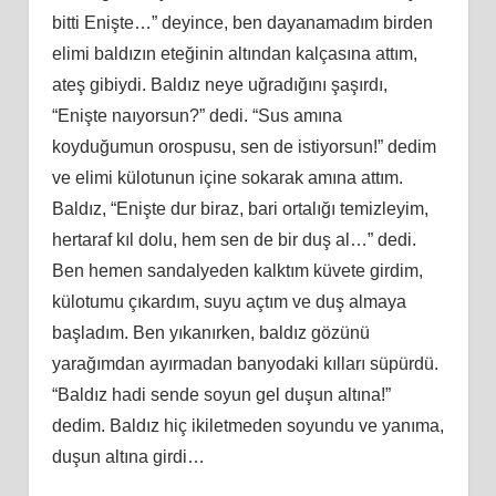
bitti Enişte…” deyince, ben dayanamadım birden
elimi baldızın eteğinin altından kalçasına attım,
ateş gibiydi. Baldız neye uğradığını şaşırdı,
“Enişte naıyorsun?” dedi. “Sus amına
koyduğumun orospusu, sen de istiyorsun!” dedim
ve elimi külotunun içine sokarak amına attım.
Baldız, “Enişte dur biraz, bari ortalığı temizleyim,
hertaraf kıl dolu, hem sen de bir duş al…” dedi.
Ben hemen sandalyeden kalktım küvete girdim,
külotumu çıkardım, suyu açtım ve duş almaya
başladım. Ben yıkanırken, baldız gözünü
yarağımdan ayırmadan banyodaki kılları süpürdü.
“Baldız hadi sende soyun gel duşun altına!”
dedim. Baldız hiç ikiletmeden soyundu ve yanıma,
duşun altına girdi…