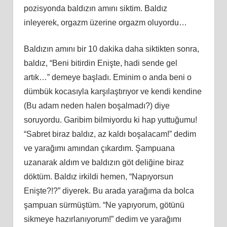
pozisyonda baldızın amını siktim. Baldız
inleyerek, orgazm üzerine orgazm oluyordu…
Baldızın amını bir 10 dakika daha siktikten sonra,
baldız, “Beni bitirdin Enişte, hadi sende gel
artık…” demeye başladı. Eminim o anda beni o
dümbük kocasıyla karşılaştırıyor ve kendi kendine
(Bu adam neden halen boşalmadı?) diye
soruyordu. Garibim bilmiyordu ki hap yuttuğumu!
“Sabret biraz baldız, az kaldı boşalacam!” dedim
ve yarağımı amından çıkardım. Şampuana
uzanarak aldım ve baldızın göt deliğine biraz
döktüm. Baldız irkildi hemen, “Napıyorsun
Enişte?!?” diyerek. Bu arada yarağıma da bolca
şampuan sürmüştüm. “Ne yapıyorum, götünü
sikmeye hazırlanıyorum!” dedim ve yarağımı