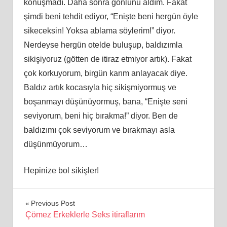
konuşmadı. Daha sonra gönlünü aldım. Fakat
şimdi beni tehdit ediyor, “Enişte beni hergün öyle
sikeceksin! Yoksa ablama söylerim!” diyor.
Nerdeyse hergün otelde buluşup, baldızımla
sikişiyoruz (götten de itiraz etmiyor artık). Fakat
çok korkuyorum, birgün karım anlayacak diye.
Baldız artık kocasıyla hiç sikişmiyormuş ve
boşanmayı düşünüyormuş, bana, “Enişte seni
seviyorum, beni hiç bırakma!” diyor. Ben de
baldızımı çok seviyorum ve bırakmayı asla
düşünmüyorum…
Hepinize bol sikişler!
Yazı
Previous Post
Çömez Erkeklerle Seks itiraflarım
gezinmesi