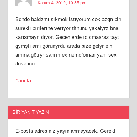
Kasım 4, 2019, 10:35 pm
Bende baldzmı sıkmek istıyorum cok azgn birı
sureklı bırılerıne verıyor tlfnunu yakalyrz bna
karısmayn dıyor. Gecenlerde ıc cmasrsz tayt
gymştı amı görunyrdu arada bıze gelyr elnı
amına götryr sanrm ex nemofoman yanı sex
duskunu.
Yanıtla
BIR YANIT YAZIN
E-posta adresiniz yayınlanmayacak.
Gerekli