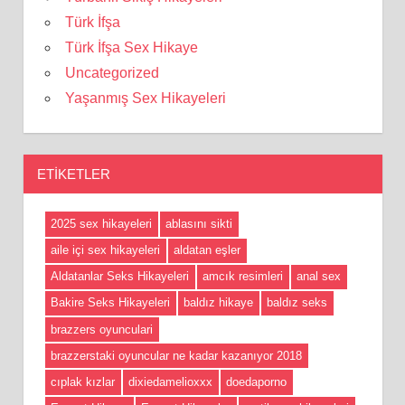
Türk İfşa
Türk İfşa Sex Hikaye
Uncategorized
Yaşanmış Sex Hikayeleri
ETIKETLER
2025 sex hikayeleri
ablasını sikti
aile içi sex hikayeleri
aldatan eşler
Aldatanlar Seks Hikayeleri
amcık resimleri
anal sex
Bakire Seks Hikayeleri
baldız hikaye
baldız seks
brazzers oyunculari
brazzerstaki oyuncular ne kadar kazanıyor 2018
cıplak kızlar
dixiedamelioxxx
doedaporno