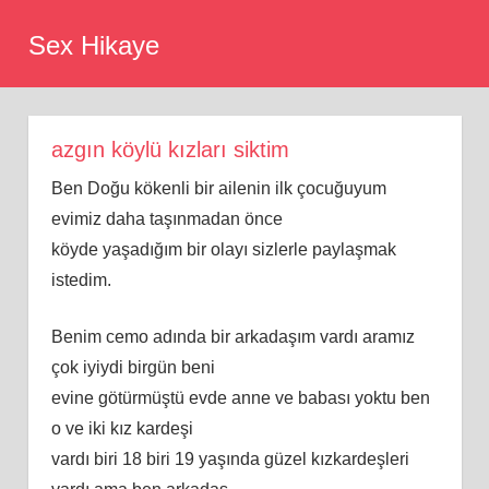
Skip
Sex Hikaye
to
content
azgın köylü kızları siktim
Ben Doğu kökenli bir ailenin ilk çocuğuyum
evimiz daha taşınmadan önce
köyde yaşadığım bir olayı sizlerle paylaşmak
istedim.
Benim cemo adında bir arkadaşım vardı aramız
çok iyiydi birgün beni
evine götürmüştü evde anne ve babası yoktu ben
o ve iki kız kardeşi
vardı biri 18 biri 19 yaşında güzel kızkardeşleri