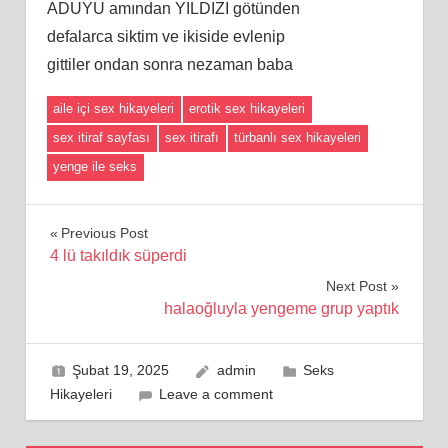
ADUYU amından YILDIZI götünden
defalarca siktim ve ikiside evlenip
gittiler ondan sonra nezaman baba
aile içi sex hikayeleri
erotik sex hikayeleri
sex itiraf sayfası
sex itirafı
türbanlı sex hikayeleri
yenge ile seks
Yazı
Previous Post
4 lü takıldık süperdi
gezinmesi
Next Post
halaoğluyla yengeme grup yaptık
Şubat 19, 2025
admin
Seks
Hikayeleri
Leave a comment