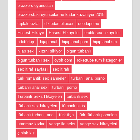
brazzers oyunculari
brazzerstaki oyuncular ne kadar kazanıyor 2018
cıplak kızlar
dixiedamelioxxx
doedaporno
Ensest Hikaye
Ensest Hikayeler
erotik sex hikayeleri
hdxtürkçe
hijap anal
hijap anal porn
hijap anal sex
hijap sex
kızını sikiyor
olgun türbanlı
olgun türbanlı sex
oyoh com
rokettube tüm kategoriler
sex itiraf sayfası
sex itirafı
turk romantik sex sahneleri
türbanlı anal porno
türbanlı anal sex
türbanlı porno
Türbanlı Seks Hikayeleri
türbanlı sex
türbanlı sex hikayeleri
türbanlı sikiş
türbanlı türbanlı anal
türk ifşa
türk türbanlı pornoları
utanmaz kızlar
yenge ile seks
yenge sex hikayeleri
çiplak kiz