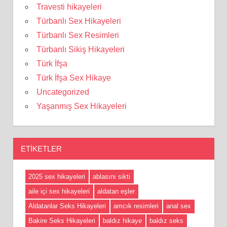
Travesti hikayeleri
Türbanlı Sex Hikayeleri
Türbanlı Sex Resimleri
Türbanlı Sikiş Hikayeleri
Türk İfşa
Türk İfşa Sex Hikaye
Uncategorized
Yaşanmış Sex Hikayeleri
ETIKETLER
2025 sex hikayeleri
ablasını sikti
aile içi sex hikayeleri
aldatan eşler
Aldatanlar Seks Hikayeleri
amcık resimleri
anal sex
Bakire Seks Hikayeleri
baldız hikaye
baldız seks