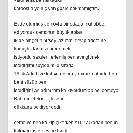
vardı ama ben arkadaş
kardeşi diye hiç yan gözle bakmamıştım.
Evde oturmuş cemoyla bir odada muhabbet
ediyorduk cemonun büyük ablası
ikide bir gelip birşey lazımmı deyip adeta ne
konuştuklarımızı öğrenmek
istiyordu saatler ilerlemiş ben eve gitmek
istediğimi söyledim. o sırada
18 lik Adu bize kahve getirip yanımıza oturdu hep
beni süzüp beni
istediğini anladım tam kalkıyordum ablası cemoya
Babam telefon açtı seni
dükkana bekliyor dedi
cemo ve ben kalkıp çıkarken ADU arkadan benim
kalmamı istercesine baktı