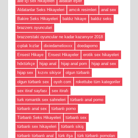
aile içi sex hikayeleri
aldatan eşler
Aldatanlar Seks Hikayeleri
amcık resimleri
anal sex
Bakire Seks Hikayeleri
baldız hikaye
baldız seks
brazzers oyunculari
brazzerstaki oyuncular ne kadar kazanıyor 2018
cıplak kızlar
dixiedamelioxxx
doedaporno
Ensest Hikaye
Ensest Hikayeler
erotik sex hikayeleri
hdxtürkçe
hijap anal
hijap anal porn
hijap anal sex
hijap sex
kızını sikiyor
olgun türbanlı
olgun türbanlı sex
oyoh com
rokettube tüm kategoriler
sex itiraf sayfası
sex itirafı
turk romantik sex sahneleri
türbanlı anal porno
türbanlı anal sex
türbanlı porno
Türbanlı Seks Hikayeleri
türbanlı sex
türbanlı sex hikayeleri
türbanlı sikiş
türbanlı türbanlı anal
türk ifşa
türk türbanlı pornoları