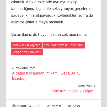
çıkarttık. Artık gün içinde ayrı ayrı takılıp,
tanımadığımız kişiler ile seks yapıyor, geceleri de
sadece ikimiz sikişiyorduk. Evlendikten sonra da
evimize çiftler almaya başladık.
Şu an ikimiz de hayatımızdan çok memnunuz!
erotik sex hikayeleri
sex itiraf sayfası
sex itirafı
yenge sex hikayeleri
Yazı
Previous Post
Aldatan Kocamdan İntikam! (Seda 38 Y.,
gezinmesi
İstanbul)
Next Post
Komşumun Sapık Yeğeni!
Şubat 16, 2025
admin
Seks