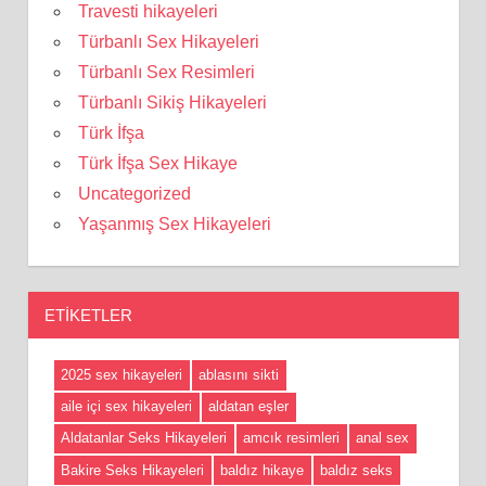
Travesti hikayeleri
Türbanlı Sex Hikayeleri
Türbanlı Sex Resimleri
Türbanlı Sikiş Hikayeleri
Türk İfşa
Türk İfşa Sex Hikaye
Uncategorized
Yaşanmış Sex Hikayeleri
ETIKETLER
2025 sex hikayeleri
ablasını sikti
aile içi sex hikayeleri
aldatan eşler
Aldatanlar Seks Hikayeleri
amcık resimleri
anal sex
Bakire Seks Hikayeleri
baldız hikaye
baldız seks