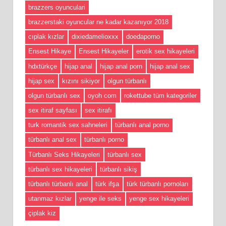
brazzers oyunculari
brazzerstaki oyuncular ne kadar kazanıyor 2018
cıplak kızlar
dixiedamelioxxx
doedaporno
Ensest Hikaye
Ensest Hikayeler
erotik sex hikayeleri
hdxtürkçe
hijap anal
hijap anal porn
hijap anal sex
hijap sex
kızını sikiyor
olgun türbanlı
olgun türbanlı sex
oyoh com
rokettube tüm kategoriler
sex itiraf sayfası
sex itirafı
turk romantik sex sahneleri
türbanlı anal porno
türbanlı anal sex
türbanlı porno
Türbanlı Seks Hikayeleri
türbanlı sex
türbanlı sex hikayeleri
türbanlı sikiş
türbanlı türbanlı anal
türk ifşa
türk türbanlı pornoları
utanmaz kızlar
yenge ile seks
yenge sex hikayeleri
çiplak kiz