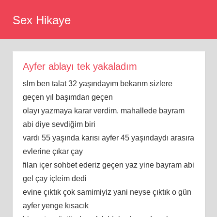
Skip
Sex Hikaye
to
content
Ayfer ablayı tek yakaladım
slm ben talat 32 yaşındayım bekarım sizlere
geçen yıl başımdan geçen
olayı yazmaya karar verdim. mahallede bayram
abi diye sevdiğim biri
vardı 55 yaşında karısı ayfer 45 yaşındaydı arasıra
evlerine çıkar çay
filan içer sohbet ederiz geçen yaz yine bayram abi
gel çay içleim dedi
evine çıktık çok samimiyiz yani neyse çıktık o gün
ayfer yenge kısacık