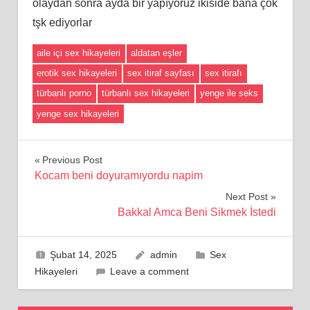
olaydan sonra ayda bir yapıyoruz ikiside bana çok
tşk ediyorlar
aile içi sex hikayeleri
aldatan eşler
erotik sex hikayeleri
sex itiraf sayfası
sex itirafı
türbanlı porno
türbanlı sex hikayeleri
yenge ile seks
yenge sex hikayeleri
Yazı
Previous Post
Kocam beni doyuramıyordu napim
gezinmesi
Next Post
Bakkal Amca Beni Sikmek İstedi
Şubat 14, 2025
admin
Sex
Hikayeleri
Leave a comment