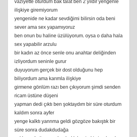
vaziyette oturdum bak talat ben 2 yıldır yengenle
ilişkiye giremiyorum
yengenide ne kadar sevdiğimi bilirsin oda beni
sever ama sex yapamıyoruz
ben onun bu haline üzülüyorum. oysa o daha hala
sex yapabilir arzulu
bir kadın az önce senle onu anahtar deliğinden
izliyordum seninle gurur
duyuyorum gerçek bir dost olduğunu hep
biliyordum ama karımla ilişkiye
girmene gönlüm razı ben çıkıyorum şimdi senden
ricam üstüne düşeni
yapman dedi çıktı ben şoktaydım bir süre oturdum
kaldım sonra ayfer
yenge kalktı yannma geldi gözgöze bakıştık bir
süre sonra dudakdudağa