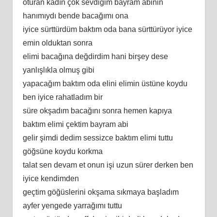
oturan kadın çok sevdiğim bayram abinin
hanımıydı bende bacağımı ona
iyice sürttürdüm baktım oda bana sürttürüyor iyice
emin olduktan sonra
elimi bacağına değdirdim hani birşey dese
yanlışlıkla olmuş gibi
yapacağım baktım oda elini elimin üstüne koydu
ben iyice rahatladım bir
süre okşadım bacağını sonra hemen kapıya
baktım elimi çektim bayram abi
gelir şimdi dedim sessizce baktım elimi tuttu
göğsüne koydu korkma
talat sen devam et onun işi uzun sürer derken ben
iyice kendimden
geçtim göğüslerini okşama sıkmaya başladım
ayfer yengede yarrağımı tuttu