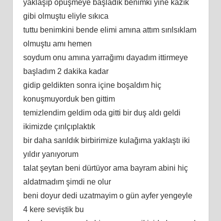
yaklaşıp öpüşmeye başladık benimki yine kazık
gibi olmuştu eliyle sıkıca
tuttu benimkini bende elimi amına attım sırılsıklam
olmuştu amı hemen
soydum onu amına yarrağımı dayadım ittirmeye
başladım 2 dakika kadar
gidip geldikten sonra içine boşaldım hiç
konuşmuyorduk ben gittim
temizlendim geldim oda gitti bir duş aldı geldi
ikimizde çırılçıplaktık
bir daha sarıldık birbirimize kulağıma yaklaştı iki
yıldır yanıyorum
talat şeytan beni dürtüyor ama bayram abini hiç
aldatmadım şimdi ne olur
beni doyur dedi uzatmayim o gün ayfer yengeyle
4 kere seviştik bu