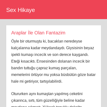
Skip
Sex Hikaye
to
content
Araplar İle Olan Fantazim
Öyle bir oturmuştu ki, bacakları neredeyse
kalçalarına kadar meydandaydı. Giysisinin beyaz
ipekli kumaşı incecik ve son derece kaygandı.
Eteği kısacıktı. Ensesinden dolanan incecik bir
bandın tuttuğu çapraz kumaş parçaları,
memelerini örtüyor mu yoksa büsbütün göze batar
hale mi getiriyor, tartışılabilirdi.
Otururken aynı kumaştan yapılmış ceketini
çıkarınca, sırtı, tüm güzelliğiyle beline kadar