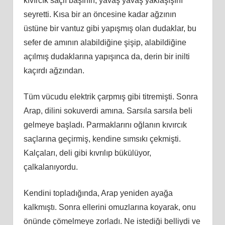
kıvırcık saçlı başının, yavaş yavaş yaklaşışını
seyretti. Kısa bir an öncesine kadar ağzının
üstüne bir vantuz gibi yapışmış olan dudaklar, bu
sefer de amının alabildiğine şişip, alabildiğine
açılmış dudaklarına yapışınca da, derin bir inilti
kaçırdı ağzından.
Tüm vücudu elektrik çarpmış gibi titremişti. Sonra
Arap, dilini sokuverdi amına. Sarsıla sarsıla beli
gelmeye başladı. Parmaklarını oğlanın kıvırcık
saçlarına geçirmiş, kendine sımsıkı çekmişti.
Kalçaları, deli gibi kıvrılıp bükülüyor,
çalkalanıyordu.
Kendini topladığında, Arap yeniden ayağa
kalkmıştı. Sonra ellerini omuzlarına koyarak, onu
önünde çömelmeye zorladı. Ne istediği belliydi ve