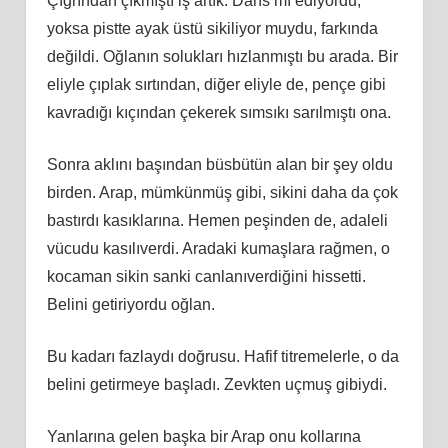
Çığrından çıkmıştı iş artık. Dans mı ediyordu,
yoksa pistte ayak üstü sikiliyor muydu, farkında
değildi. Oğlanın solukları hızlanmıştı bu arada. Bir
eliyle çıplak sırtından, diğer eliyle de, pençe gibi
kavradığı kıçından çekerek sımsıkı sarılmıştı ona.
Sonra aklını başından büsbütün alan bir şey oldu
birden. Arap, mümkünmüş gibi, sikini daha da çok
bastırdı kasıklarına. Hemen peşinden de, adaleli
vücudu kasılıverdi. Aradaki kumaşlara rağmen, o
kocaman sikin sanki canlanıverdiğini hissetti.
Belini getiriyordu oğlan.
Bu kadarı fazlaydı doğrusu. Hafif titremelerle, o da
belini getirmeye başladı. Zevkten uçmuş gibiydi.
Yanlarına gelen başka bir Arap onu kollarına