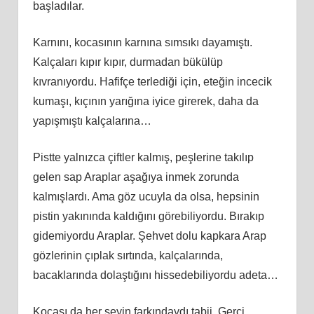
başladılar.
Karnını, kocasının karnına sımsıkı dayamıştı.
Kalçaları kıpır kıpır, durmadan bükülüp
kıvranıyordu. Hafifçe terlediği için, eteğin incecik
kumaşı, kıçının yarığına iyice girerek, daha da
yapışmıştı kalçalarına…
Pistte yalnızca çiftler kalmış, peşlerine takılıp
gelen sap Araplar aşağıya inmek zorunda
kalmışlardı. Ama göz ucuyla da olsa, hepsinin
pistin yakınında kaldığını görebiliyordu. Bırakıp
gidemiyordu Araplar. Şehvet dolu kapkara Arap
gözlerinin çıplak sırtında, kalçalarında,
bacaklarında dolaştığını hissedebiliyordu adeta…
Kocası da her şeyin farkındaydı tabii. Gerçi