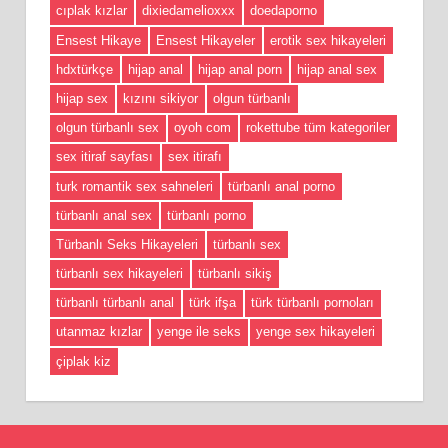
cıplak kızlar
dixiedamelioxxx
doedaporno
Ensest Hikaye
Ensest Hikayeler
erotik sex hikayeleri
hdxtürkçe
hijap anal
hijap anal porn
hijap anal sex
hijap sex
kızını sikiyor
olgun türbanlı
olgun türbanlı sex
oyoh com
rokettube tüm kategoriler
sex itiraf sayfası
sex itirafı
turk romantik sex sahneleri
türbanlı anal porno
türbanlı anal sex
türbanlı porno
Türbanlı Seks Hikayeleri
türbanlı sex
türbanlı sex hikayeleri
türbanlı sikiş
türbanlı türbanlı anal
türk ifşa
türk türbanlı pornoları
utanmaz kızlar
yenge ile seks
yenge sex hikayeleri
çiplak kiz