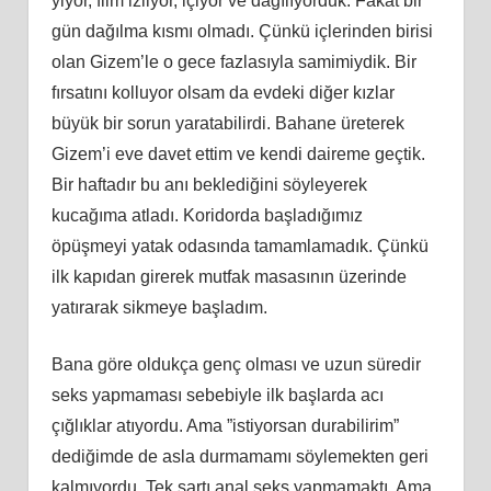
yiyor, film izliyor, içiyor ve dağılıyorduk. Fakat bir
gün dağılma kısmı olmadı. Çünkü içlerinden birisi
olan Gizem’le o gece fazlasıyla samimiydik. Bir
fırsatını kolluyor olsam da evdeki diğer kızlar
büyük bir sorun yaratabilirdi. Bahane üreterek
Gizem’i eve davet ettim ve kendi daireme geçtik.
Bir haftadır bu anı beklediğini söyleyerek
kucağıma atladı. Koridorda başladığımız
öpüşmeyi yatak odasında tamamlamadık. Çünkü
ilk kapıdan girerek mutfak masasının üzerinde
yatırarak sikmeye başladım.
Bana göre oldukça genç olması ve uzun süredir
seks yapmaması sebebiyle ilk başlarda acı
çığlıklar atıyordu. Ama ”istiyorsan durabilirim”
dediğimde de asla durmamamı söylemekten geri
kalmıyordu. Tek şartı anal seks yapmamaktı. Ama