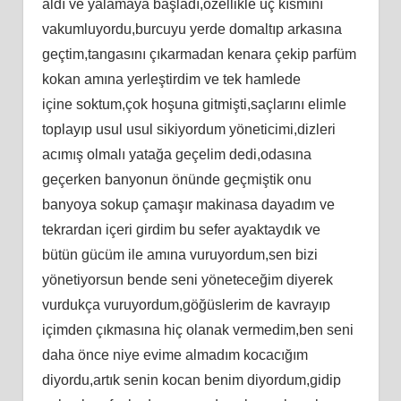
aldı ve yalamaya başladı,özellikle uç kısmını
vakumluyordu,burcuyu yerde domaltıp arkasına
geçtim,tangasını çıkarmadan kenara çekip parfüm
kokan amına yerleştirdim ve tek hamlede
içine soktum,çok hoşuna gitmişti,saçlarını elimle
toplayıp usul usul sikiyordum yöneticimi,dizleri
acımış olmalı yatağa geçelim dedi,odasına
geçerken banyonun önünde geçmiştik onu
banyoya sokup çamaşır makinasa dayadım ve
tekrardan içeri girdim bu sefer ayaktaydık ve
bütün gücüm ile amına vuruyordum,sen bizi
yönetiyorsun bende seni yöneteceğim diyerek
vurdukça vuruyordum,göğüslerim de kavrayıp
içimden çıkmasına hiç olanak vermedim,ben seni
daha önce niye evime almadım kocacığım
diyordu,artık senin kocan benim diyordum,gidip