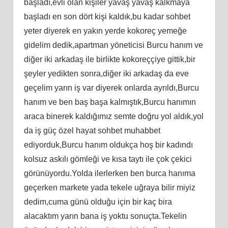
başladı,evli olan kişiler yavaş yavaş kalkmaya
başladı en son dört kişi kaldık,bu kadar sohbet
yeter diyerek en yakın yerde kokoreç yemeğe
gidelim dedik,apartman yöneticisi Burcu hanım ve
diğer iki arkadaş ile birlikte kokoreççiye gittik,bir
şeyler yedikten sonra,diğer iki arkadaş da eve
geçelim yarın iş var diyerek onlarda ayrıldı,Burcu
hanım ve ben baş başa kalmıştık,Burcu hanımın
araca binerek kaldığımız semte doğru yol aldık,yol
da iş güç özel hayat sohbet muhabbet
ediyorduk,Burcu hanım oldukça hoş bir kadındı
kolsuz askılı gömleği ve kısa taytı ile çok çekici
görünüyordu.Yolda ilerlerken ben burca hanıma
geçerken markete yada tekele uğraya bilir miyiz
dedim,cuma günü olduğu için bir kaç bira
alacaktım yarın bana iş yoktu sonuçta.Tekelin