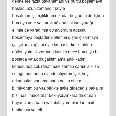
gelmelere fazla dayanamadı ve burcu boşalmaya
başladı,uzun zamandır böyle
boşalmamıştım,iliklerime kadar boşladım dedi,ben
burcuyu yere yatırarak ağzına soktum yarağı
elimle de yarağımla oynuyordum ağzına
boşalmaya başladım.döllerimi dışarı çıkarmaya
çalıştı ama ağzını öyle bir bastırdım ki bütün
dölleri yutmak zorunda kaldı.o gece burcu ya bir
postada yatak da çaktım ama artık kadın
konusunda çok rahatım,ne zaman canım sıkılsa
soluğu burcunun evinde alıyorum,çok hoş
arkadaşları var ama bana nasip olur mu
bilmiyorum,bu yaz birlikte tatile gideceğiz bakalım
bizi nasıl maceralar bekliyor,Ankara da oturan
bayan varsa bana yazabilir,yorumlardan mail
bırakması yeterli.