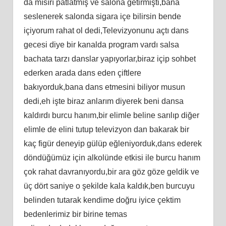
da mısırı patlatmış ve salona getirmişti,bana
seslenerek salonda sigara içe bilirsin bende
içiyorum rahat ol dedi,Televizyonunu açtı dans
gecesi diye bir kanalda program vardı salsa
bachata tarzı danslar yapıyorlar,biraz içip sohbet
ederken arada dans eden çiftlere
bakıyorduk,bana dans etmesini biliyor musun
dedi,eh işte biraz anlarım diyerek beni dansa
kaldırdı burcu hanım,bir elimle beline sarılıp diğer
elimle de elini tutup televizyon dan bakarak bir
kaç figür deneyip gülüp eğleniyorduk,dans ederek
döndüğümüz için alkolünde etkisi ile burcu hanım
çok rahat davranıyordu,bir ara göz göze geldik ve
üç dört saniye o şekilde kala kaldık,ben burcuyu
belinden tutarak kendime doğru iyice çektim
bedenlerimiz bir birine temas