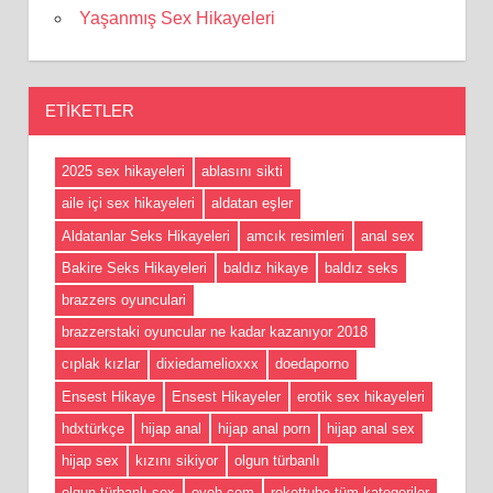
Yaşanmış Sex Hikayeleri
ETIKETLER
2025 sex hikayeleri
ablasını sikti
aile içi sex hikayeleri
aldatan eşler
Aldatanlar Seks Hikayeleri
amcık resimleri
anal sex
Bakire Seks Hikayeleri
baldız hikaye
baldız seks
brazzers oyunculari
brazzerstaki oyuncular ne kadar kazanıyor 2018
cıplak kızlar
dixiedamelioxxx
doedaporno
Ensest Hikaye
Ensest Hikayeler
erotik sex hikayeleri
hdxtürkçe
hijap anal
hijap anal porn
hijap anal sex
hijap sex
kızını sikiyor
olgun türbanlı
olgun türbanlı sex
oyoh com
rokettube tüm kategoriler