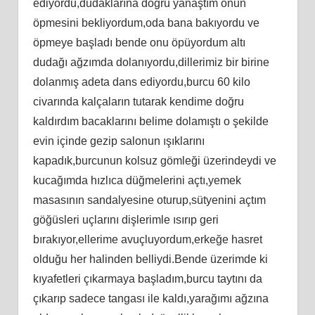
ediyordu,dudaklarına doğru yanaştım onun
öpmesini bekliyordum,oda bana bakıyordu ve
öpmeye başladı bende onu öpüyordum altı
dudağı ağzımda dolanıyordu,dillerimiz bir birine
dolanmış adeta dans ediyordu,burcu 60 kilo
civarında kalçaların tutarak kendime doğru
kaldırdım bacaklarını belime dolamıştı o şekilde
evin içinde gezip salonun ışıklarını
kapadık,burcunun kolsuz gömleği üzerindeydi ve
kucağımda hızlıca düğmelerini açtı,yemek
masasının sandalyesine oturup,sütyenini açtım
göğüsleri uçlarını dişlerimle ısırıp geri
bırakıyor,ellerime avuçluyordum,erkeğe hasret
olduğu her halinden belliydi.Bende üzerimde ki
kıyafetleri çıkarmaya başladım,burcu taytını da
çıkarıp sadece tangası ile kaldı,yarağımı ağzına