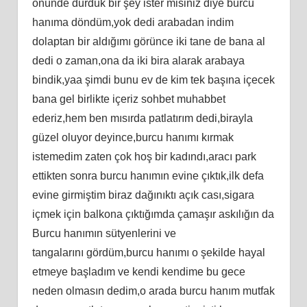
önünde durduk bir şey ister misiniz diye burcu
hanıma döndüm,yok dedi arabadan indim
dolaptan bir aldığımı görünce iki tane de bana al
dedi o zaman,ona da iki bira alarak arabaya
bindik,yaa şimdi bunu ev de kim tek başına içecek
bana gel birlikte içeriz sohbet muhabbet
ederiz,hem ben mısırda patlatırım dedi,birayla
güzel oluyor deyince,burcu hanımı kırmak
istemedim zaten çok hoş bir kadındı,aracı park
ettikten sonra burcu hanımın evine çıktık,ilk defa
evine girmiştim biraz dağınıktı açık cası,sigara
içmek için balkona çıktığımda çamaşır askılığın da
Burcu hanımın sütyenlerini ve
tangalarını gördüm,burcu hanımı o şekilde hayal
etmeye başladım ve kendi kendime bu gece
neden olmasın dedim,o arada burcu hanım mutfak