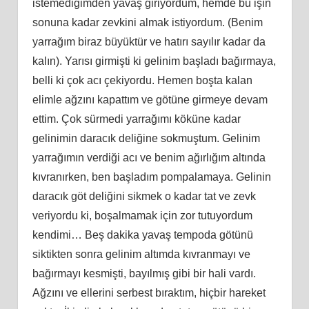
istemediğimden yavaş giriyordum, hemde bu işin
sonuna kadar zevkini almak istiyordum. (Benim
yarrağım biraz büyüktür ve hatırı sayılır kadar da
kalın). Yarısı girmişti ki gelinim başladı bağırmaya,
belli ki çok acı çekiyordu. Hemen boşta kalan
elimle ağzını kapattım ve götüne girmeye devam
ettim. Çok sürmedi yarrağımı köküne kadar
gelinimin daracık deliğine sokmuştum. Gelinim
yarrağımın verdiği acı ve benim ağırlığım altında
kıvranırken, ben başladım pompalamaya. Gelinin
daracık göt deliğini sikmek o kadar tat ve zevk
veriyordu ki, boşalmamak için zor tutuyordum
kendimi… Beş dakika yavaş tempoda götünü
siktikten sonra gelinim altımda kıvranmayı ve
bağırmayı kesmişti, bayılmış gibi bir hali vardı.
Ağzını ve ellerini serbest bıraktım, hiçbir hareket