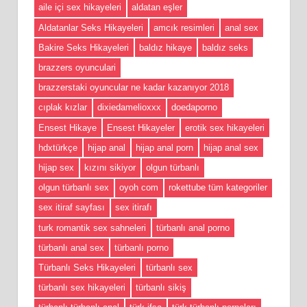
aile içi sex hikayeleri
aldatan eşler
Aldatanlar Seks Hikayeleri
amcık resimleri
anal sex
Bakire Seks Hikayeleri
baldız hikaye
baldız seks
brazzers oyunculari
brazzerstaki oyuncular ne kadar kazanıyor 2018
cıplak kızlar
dixiedamelioxxx
doedaporno
Ensest Hikaye
Ensest Hikayeler
erotik sex hikayeleri
hdxtürkçe
hijap anal
hijap anal porn
hijap anal sex
hijap sex
kızını sikiyor
olgun türbanlı
olgun türbanlı sex
oyoh com
rokettube tüm kategoriler
sex itiraf sayfası
sex itirafı
turk romantik sex sahneleri
türbanlı anal porno
türbanlı anal sex
türbanlı porno
Türbanlı Seks Hikayeleri
türbanlı sex
türbanlı sex hikayeleri
türbanlı sikiş