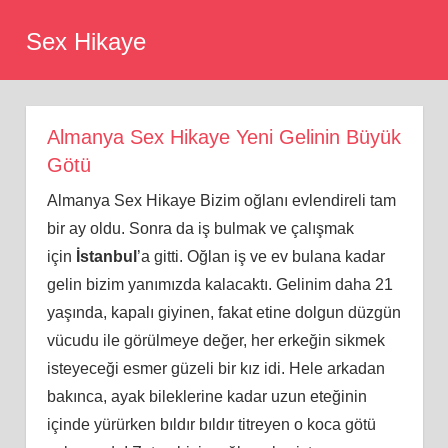
Skip
Sex Hikaye
to
content
Almanya Sex Hikaye Yeni Gelinin Büyük
Götü
Almanya Sex Hikaye Bizim oğlanı evlendireli tam
bir ay oldu. Sonra da iş bulmak ve çalışmak
için
İstanbul
’a gitti. Oğlan iş ve ev bulana kadar
gelin bizim yanımızda kalacaktı. Gelinim daha 21
yaşında, kapalı giyinen, fakat etine dolgun düzgün
vücudu ile görülmeye değer, her erkeğin sikmek
isteyeceği esmer güzeli bir kız idi. Hele arkadan
bakınca, ayak bileklerine kadar uzun eteğinin
içinde yürürken bıldır bıldır titreyen o koca götü