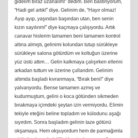
gidelim biraz uzanalım!” dedim. Ben bastırıyorum,
“Hadi gel artık!” diye. Gelinim de, “Hayır olmaz!
Ayıp ayıp, yaşından başından utan, ben senin
kızın sayılırım!” diye kaçmaya çalışıyordu. Artık
canavar hislerim tamamen beni tamamen kontrol
altına almıştı, gelinimi kolundan tutup sürükleye
sürükleye salona götürdüm ve koltuğun üzerine
yüz üstü attım… Gelin kalkmaya çalışırken ellerini
arkadan tuttum ve üzerine çullandım. Gelinim
altımda başladı kıvranmaya, “Bırak beni!” diye
yalvarıyordu. Bense tamamen azmış ve
kudurmuştum, gelini o koca götünden sikmeden
bırakmaya içimdeki şeytan izin vermiyordu. Elimin
tekiyle eteğini beline topladım ve külodunu aşağı
sıyırdım. Sonra başladım gelinin taze götünü
okşamaya. Hem okşuyordum hem de parmağımla