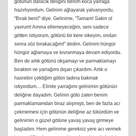
götünün daracık deliğini benim koca yarrağa
hazırlıyordum. Gelinim ağlayarak yalvarıyordu,
“Bırak beni!” diye. Gelinime, “Tamam! Sakin ol
yavrum! Amına ellemeyeceğim, seni sadece
götten istiyorum, götünü bir kere sikeyim, ondan
sonra söz bırakacağım!” dedim. Gelinim hüngür
hüngür ağlamaya ve kıvranmaya devam ediyordu.
Ben de artık götünü okşamayı ve parmaklamayı
bıraktım ve yarrağımı dışarı çıkardım. Artık o
hasretini çektiğim götün tadına bakmak
istiyordum… Elimle yarrağımı gelinimin götünün
deliğine dayadım. Gelinin götü zaten benim
parmaklamamdan biraz alışmıştı, ben de fazla acı
çekmemesi için götünün deliğine az tükürdüm ve
gelinimin o güzel götüne yavaş yavaş girmeye
başladım. Hem gelinime gereksiz yere acı vermek