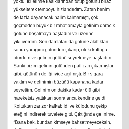
yoktu. İki elimle kasıklarından tutup götünü biraz
yükselterek tempoyu hızlandırdım. Zaten benim
de fazla dayanacak halim kalmamıştı, çok
geçmeden büyük bir rahatlamayla gelinim daracık
götüne boşalmaya başladım ve üzerine
yıkılıverdim. Son damlaları da götüne akıttıktan
sonra yarağımı götünden çıkarıp, öteki koltuğa
oturdum ve gelinin götünü seyretmeye başladım.
Sanki bizim gelinin götünden patlıcan çıkarmışlar
gibi, götünün deliği iyice açılmıştı. Bir sigara
yaktım ve gelinimin büzüğü kapanana kadar
seyrettim. Gelinim on dakika kadar ölü gibi
hareketsiz yattıktan sonra anca kendine geldi.
Koltuktan zar zor kalkabildi ve külodunu çekip
eteğini indirerek tuvalete gitti. Çıktığında gelinime,
“Bana bak, bundan kimseye bahsetmeyeceksin,