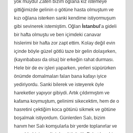
yok muydu! Zaten bizim oğlana kız istemeye
gittiğimizde gelinin o götüne hasta olmuştum ve
kızı oğlana isterken sanki kendime istiyormuşum
gibi sevinerek istemiştim. Oğlan
İstanbul
’a gideli
bir hafta olmuştu ve ben içimdeki canavar
hislerimi bir hafta zor zapt ettim. Kolay değil evin
içinde böyle güzel götlü taze bir gelin dolaşırken,
(kayınbabası da olsa) bir erkeğin rahat durması.
Hele bir de ev işleri yaparken, yerleri süpürürken
önümde domalmaları falan bana kafayı iyice
yediriyordu. Sanki bilerek ve isteyerek öyle
hareketler yapıyor gibiydi. Artık çıldırmıştım ve
kafama koymuştum, gelinimi sikecektim, hem de o
hasretini çektiğim koca götünü sikmek ve götüne
boşalmak istiyordum. Günlerden Salı, bizim
hanım her Salı komşularla bir yerde toplanırlar ve