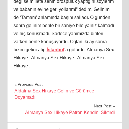
değilse millete senin orospuluk yaptığını söylerim
ve babanın evine geri yollarım!” dedim. Gelinim
de ‘Tamam’ anlamında başını salladı. O günden
sonra gelinim benle bir saniye bile yalnız kalmadı
ve hiç konuşmadı. Sadece yanımızda birileri
varken benle konuşuyordu. Oğlan iki ay sonra
bizim gelini alıp
İstanbul
’a götürdü. Almanya Sex
Hikaye . Almanya Sex Hikaye . Almanya Sex
Hikaye .
Yazı
Previous Post
Aldatma Sex Hikaye Gelin ve Görümce
gezinmesi
Doyamadı
Next Post
Almanya Sex Hikaye Patron Kendini Siktirdi