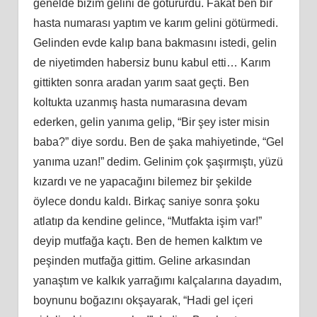
genelde bizim gelini de götürürdü. Fakat ben bir
hasta numarası yaptım ve karım gelini götürmedi.
Gelinden evde kalıp bana bakmasını istedi, gelin
de niyetimden habersiz bunu kabul etti… Karım
gittikten sonra aradan yarım saat geçti. Ben
koltukta uzanmış hasta numarasına devam
ederken, gelin yanıma gelip, “Bir şey ister misin
baba?” diye sordu. Ben de şaka mahiyetinde, “Gel
yanıma uzan!” dedim. Gelinim çok şaşırmıştı, yüzü
kızardı ve ne yapacağını bilemez bir şekilde
öylece dondu kaldı. Birkaç saniye sonra şoku
atlatıp da kendine gelince, “Mutfakta işim var!”
deyip mutfağa kaçtı. Ben de hemen kalktım ve
peşinden mutfağa gittim. Geline arkasından
yanaştım ve kalkık yarrağımı kalçalarına dayadım,
boynunu boğazını okşayarak, “Hadi gel içeri