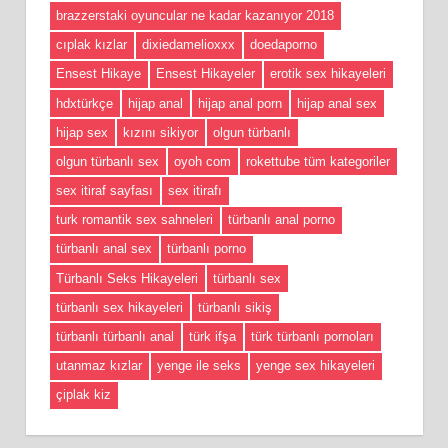
brazzerstaki oyuncular ne kadar kazanıyor 2018
cıplak kızlar
dixiedamelioxxx
doedaporno
Ensest Hikaye
Ensest Hikayeler
erotik sex hikayeleri
hdxtürkçe
hijap anal
hijap anal porn
hijap anal sex
hijap sex
kızını sikiyor
olgun türbanlı
olgun türbanlı sex
oyoh com
rokettube tüm kategoriler
sex itiraf sayfası
sex itirafı
turk romantik sex sahneleri
türbanlı anal porno
türbanlı anal sex
türbanlı porno
Türbanlı Seks Hikayeleri
türbanlı sex
türbanlı sex hikayeleri
türbanlı sikiş
türbanlı türbanlı anal
türk ifşa
türk türbanlı pornoları
utanmaz kızlar
yenge ile seks
yenge sex hikayeleri
çiplak kiz