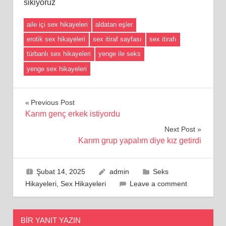
sikiyoruz
aile içi sex hikayeleri
aldatan eşler
erotik sex hikayeleri
sex itiraf sayfası
sex itirafı
türbanlı sex hikayeleri
yenge ile seks
yenge sex hikayeleri
Yazı
Previous Post
Karım genç erkek istiyordu
gezinmesi
Next Post
Karım grup yapalım diye kız getirdi
Şubat 14, 2025
admin
Seks
Hikayeleri
,
Sex Hikayeleri
Leave a comment
BIR YANIT YAZIN