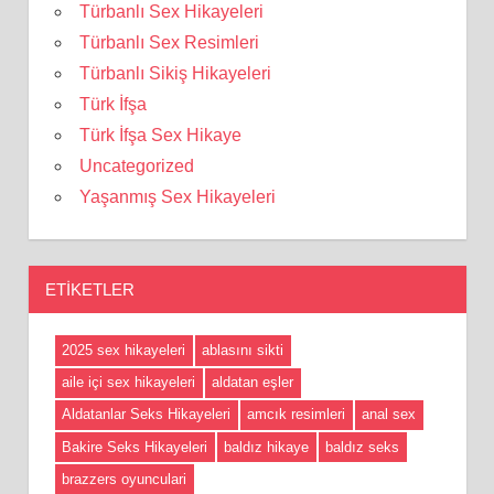
Türbanlı Sex Hikayeleri
Türbanlı Sex Resimleri
Türbanlı Sikiş Hikayeleri
Türk İfşa
Türk İfşa Sex Hikaye
Uncategorized
Yaşanmış Sex Hikayeleri
ETIKETLER
2025 sex hikayeleri
ablasını sikti
aile içi sex hikayeleri
aldatan eşler
Aldatanlar Seks Hikayeleri
amcık resimleri
anal sex
Bakire Seks Hikayeleri
baldız hikaye
baldız seks
brazzers oyunculari