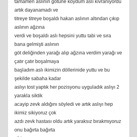
tamamen aslının götüne koydum aslı kıvranıyordu
artık dayanamadı ve
titreye titreye boşaldı hakan aslının altından çıkıp
aslının ağzına
verdi ve boşaldı aslı hepsini yuttu tabi ve sıra
bana gelmişti aslının
göt deliğinden yarağı alıp ağzına verdim yarağı ve
çatır çatır boşalmaya
başladım aslı ikimizin döllerinide yuttu ve bu
şekilde sabaha kadar
aslıyı tost yaptık her pozisyonu uyguladık aslıyı 2
yarakla siktik
acayip zevk aldığını söyledi ve artık aslıyı hep
ikimiz sikiyoruz çok
azdı zevk hastası oldu artık yaraksız bırakmıyoruz
onu bağırta bağırta