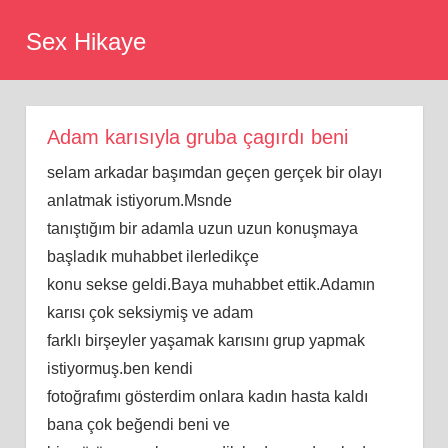
Skip
Sex Hikaye
to
content
Adam karısıyla gruba çagırdı beni
selam arkadar başımdan geçen gerçek bir olayı
anlatmak istiyorum.Msnde
tanıştığım bir adamla uzun uzun konuşmaya
başladık muhabbet ilerledikçe
konu sekse geldi.Baya muhabbet ettik.Adamın
karısı çok seksiymiş ve adam
farklı birşeyler yaşamak karısını grup yapmak
istiyormuş.ben kendi
fotoğrafımı gösterdim onlara kadın hasta kaldı
bana çok beğendi beni ve