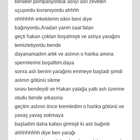
beraber pompalıyorduk aslıyı aslı zevkten
uçuyordu kıvranıyordu ahhhh
ohhhhhh erkeklerim sikin beni diye
bağırıyordu.Aradan yarım saat falan
geçti hakan çoktan boşalmıştı ve aslıya yarağını
temizletiyordu bende
dayanamadım artık ve aslının o harika amına
spermlerimi boşalttım.daya
sonra aslı benim yarağımı emmeye başladı şimdi
aslının götünü sikme
sırası bendeydi ve Hakan yatağa yattı aslı üzerine
otudu bende arkasına
geçtim aslının önce kremledim o harika götünü ve
yavaş yavaş sokmaya
başladım daha kafası girmişti ki aslı bağırdı
ahhhhhhhh diye ben yarağı