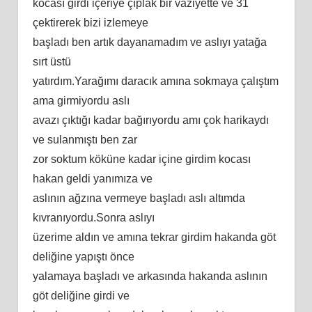
kocası girdi içeriye çıplak bir vaziyette ve 31
çektirerek bizi izlemeye
başladı ben artık dayanamadım ve aslıyı yatağa
sırt üstü
yatırdım.Yarağımı daracık amına sokmaya çalıştım
ama girmiyordu aslı
avazı çıktığı kadar bağırıyordu amı çok harikaydı
ve sulanmıştı ben zar
zor soktum köküne kadar içine girdim kocası
hakan geldi yanımıza ve
aslının ağzına vermeye başladı aslı altımda
kıvranıyordu.Sonra aslıyı
üzerime aldın ve amına tekrar girdim hakanda göt
deliğine yapıştı önce
yalamaya başladı ve arkasında hakanda aslının
göt deliğine girdi ve