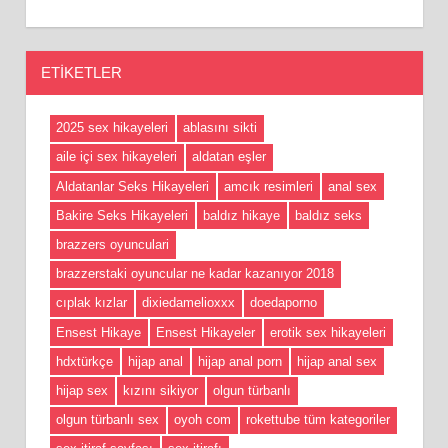
ETIKETLER
2025 sex hikayeleri
ablasını sikti
aile içi sex hikayeleri
aldatan eşler
Aldatanlar Seks Hikayeleri
amcık resimleri
anal sex
Bakire Seks Hikayeleri
baldız hikaye
baldız seks
brazzers oyunculari
brazzerstaki oyuncular ne kadar kazanıyor 2018
cıplak kızlar
dixiedamelioxxx
doedaporno
Ensest Hikaye
Ensest Hikayeler
erotik sex hikayeleri
hdxtürkçe
hijap anal
hijap anal porn
hijap anal sex
hijap sex
kızını sikiyor
olgun türbanlı
olgun türbanlı sex
oyoh com
rokettube tüm kategoriler