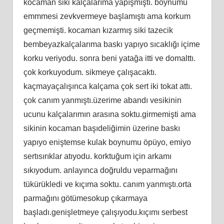
kocaman siki kalçalarıma yapışmıştı. boynumu
emmmesi zevkvermeye başlamıştı ama korkum
geçmemişti. kocaman kızarmış siki tazecik
bembeyazkalçalarıma baskı yapıyo sıcaklığı içime
korku veriyodu. sonra beni yatağa itti ve domalttı.
çok korkuyodum. sikmeye çalışacaktı.
kaçmayaçalışınca kalçama çok sert iki tokat attı.
çok canım yanmıştı.üzerime abandı vesikinin
ucunu kalçalarımın arasına soktu.girmemişti ama
sikinin kocaman başıdeliğimin üzerine baskı
yapıyo eniştemse kulak boynumu öpüyo, emiyo
sertısırıklar atıyodu. korktuğum için arkamı
sıkıyodum. anlayınca doğruldu veparmağını
tükürükledi ve kıçıma soktu. canım yanmıştı.orta
parmağını götümesokup çıkarmaya
başladı.genişletmeye çalışıyodu.kıçımı serbest