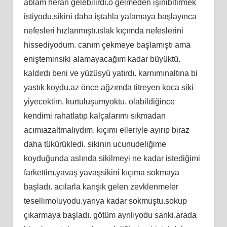
ablam heran gelebilirdi.o gelmeden işinibitirmek
istiyodu.sikini daha iştahla yalamaya başlayınca
nefesleri hızlanmıştı.ıslak kıçımda nefeslerini
hissediyodum. canım çekmeye başlamıştı ama
enişteminsiki alamayacağım kadar büyüktü.
kaldırdı beni ve yüzüsyü yatırdı. karnımınaltına bi
yastık koydu.az önce ağzımda titreyen koca siki
yiyecektim. kurtuluşumyoktu. olabildiğince
kendimi rahatlatıp kalçalarımı sıkmadan
acımıazaltmalıydım. kıçımı elleriyle ayırıp biraz
daha tükürükledi. sikinin ucunudeliğime
koyduğunda aslında sikilmeyi ne kadar istediğimi
farkettim.yavaş yavaşsikini kıçıma sokmaya
başladı. acılarla karışık gelen zevklenmeler
tesellimoluyodu.yarıya kadar sokmuştu.sokup
çıkarmaya başladı. götüm ayrılıyodu sanki.arada