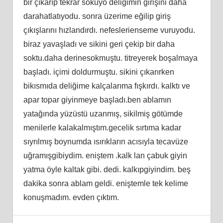
bir çıkarıp tekrar sokuyo deliğimin girişini daha
darahatlatıyodu. sonra üzerime eğilip giriş
çıkışlarını hızlandırdı. nefeslerienseme vuruyodu.
biraz yavaşladı ve sikini geri çekip bir daha
soktu.daha derinesokmuştu. titreyerek boşalmaya
başladı. içimi doldurmuştu. sikini çıkarırken
bikısmıda deliğime kalçalarıma fışkırdı. kalktı ve
apar topar giyinmeye başladı.ben ablamın
yatağında yüzüstü uzanmış, sikilmiş götümde
menilerle kalakalmıştım.gecelik sırtıma kadar
sıyrılmış boynumda ısırıkların acısıyla tecavüze
uğramışgibiydim. eniştem .kalk lan çabuk giyin
yatma öyle kaltak gibi. dedi. kalkıpgiyindim. beş
dakika sonra ablam geldi. eniştemle tek kelime
konuşmadım. evden çıktım.