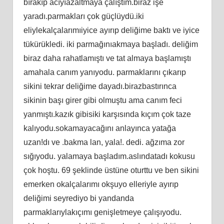
bırakıp acıyıazaltmaya çalıştım.biraz işe
yaradı.parmakları çok güçlüydü.iki
eliylekalçalarımıiyice ayırıp deliğime baktı ve iyice
tükürükledi. iki parmağınıakmaya başladı. deliğim
biraz daha rahatlamıştı ve tat almaya başlamıştı
amahala canım yanıyodu. parmaklarını çıkarıp
sikini tekrar deliğime dayadı.birazbastırınca
sikinin başı girer gibi olmuştu ama canım feci
yanmıştı.kazık gibisiki karşısında kıçım çok taze
kalıyodu.sokamayacağını anlayınca yatağa
uzan!dı ve .bakma lan, yala!. dedi. ağzıma zor
sığıyodu. yalamaya başladım.aslındatadı kokusu
çok hoştu. 69 şeklinde üstüne oturttu ve ben sikini
emerken okalçalarımı okşuyo elleriyle ayırıp
deliğimi seyrediyo bi yandanda
parmaklarıylakıçımı genişletmeye çalışıyodu.