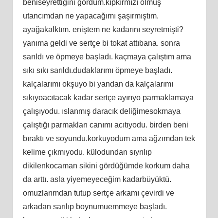
beniseyrettiğini gördüm.kıpkırmızı olmuş
utancımdan ne yapacağımı şaşırmıştım.
ayağakalktım. eniştem ne kadarını seyretmişti?
yanıma geldi ve sertçe bi tokat attıbana. sonra
sarıldı ve öpmeye başladı. kaçmaya çalıştım ama
sıkı sıkı sarıldı.dudaklarımı öpmeye başladı.
kalçalarımı okşuyo bi yandan da kalçalarımı
sıkıyoacıtacak kadar sertçe ayırıyo parmaklamaya
çalışıyodu. ıslanmış daracık deliğimesokmaya
çalıştığı parmakları canımı acıtıyodu. birden beni
bıraktı ve soyundu.korkuyodum ama ağzımdan tek
kelime çıkmıyodu. külodundan sıyrılıp
dikilenkocaman sikini gördüğümde korkum daha
da arttı. asla yiyemeyeceğim kadarbüyüktü.
omuzlarımdan tutup sertçe arkamı çevirdi ve
arkadan sarılıp boynumuemmeye başladı.