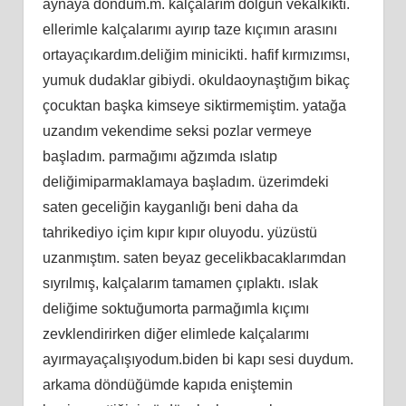
aynaya döndüm.m. kalçalarım dolgun vekalkıktı.
ellerimle kalçalarımı ayırıp taze kıçımın arasını
ortayaçıkardım.deliğim minicikti. hafif kırmızımsı,
yumuk dudaklar gibiydi. okuldaoynaştığım bikaç
çocuktan başka kimseye siktirmemiştim. yatağa
uzandım vekendime seksi pozlar vermeye
başladım. parmağımı ağzımda ıslatıp
deliğimiparmaklamaya başladım. üzerimdeki
saten geceliğin kayganlığı beni daha da
tahrikediyo içim kıpır kıpır oluyodu. yüzüstü
uzanmıştım. saten beyaz gecelikbacaklarımdan
sıyrılmış, kalçalarım tamamen çıplaktı. ıslak
deliğime soktuğumorta parmağımla kıçımı
zevklendirirken diğer elimlede kalçalarımı
ayırmayaçalışıyodum.biden bi kapı sesi duydum.
arkama döndüğümde kapıda eniştemin