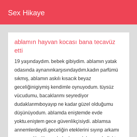
Skip
Sex Hikaye
to
content
ablamın hayvan kocası bana tecavüz
etti
19 yaşındaydım. bebek gibiydim. ablamın yatak
odasında aynanınkarşısındaydım.kadın parfümü
sıkmış, ablamın askılı kısacık beyaz
geceliğinigiymiş kendimle oynuyodum. tüysüz
vücudumu, bacaklarımı seyrediyor
dudaklarımıboyayıp ne kadar güzel olduğumu
düşünüyodum. ablamda eniştemde evde
yoktu.eniştem gece güvenlikçisiydi. ablamsa
annemlerdeydi.geceliğin eteklerini sıyırıp arkamı