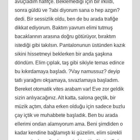
avuçladım hafifçe. Beklemediği için bir irkildi,
sonra güldü ve ?abi diyorum sana o hep azgın?
dedi. Bir sessizlik oldu, ben de bu arada trafiğe
dikkat ediyorum. Baktım yavrum elimi tutmuş
bacaklarının arasına doğru götürüyor, bıraktım
istediği gibi takılsın. Pantalonunun üstünden kazık
sikini hissetmeyi beklerken bir anda şaşkına
döndüm. Elim çıplak, taş gibi sikiyle temas edince
bu kıkırdamaya başladı. ?Vay namussuz? deyip
tatlı yarağını okşamaya, sıvazlamaya başladım.
Bereket otomatik vites arabam var! Eve zor geldik
sizin anlıyacağınız. Alt katta, salona geçtik, bir
müzik açtım, daha erken olduğu için sadece buzlu
çay içtik ve muhabbete başladık. Ben bu arada
ellerimi ondan alamıyorum ama. Beni şimdiden o
kadar kendine bağlamıştı ki güzelim, elim sürekli