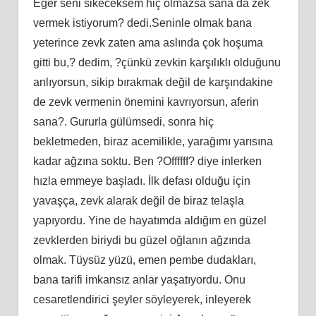
Eğer seni sikeceksem hiç olmazsa sana da zek
vermek istiyorum? dedi.Seninle olmak bana
yeterince zevk zaten ama aslında çok hoşuma
gitti bu,? dedim, ?çünkü zevkin karşılıklı olduğunu
anlıyorsun, sikip bırakmak değil de karşındakine
de zevk vermenin önemini kavrıyorsun, aferin
sana?. Gururla gülümsedi, sonra hiç
bekletmeden, biraz acemilikle, yarağımı yarısına
kadar ağzına soktu. Ben ?Offffff? diye inlerken
hızla emmeye başladı. İlk defası olduğu için
yavaşça, zevk alarak değil de biraz telaşla
yapıyordu. Yine de hayatımda aldığım en güzel
zevklerden biriydi bu güzel oğlanın ağzında
olmak. Tüysüz yüzü, emen pembe dudakları,
bana tarifi imkansız anlar yaşatıyordu. Onu
cesaretlendirici şeyler söyleyerek, inleyerek