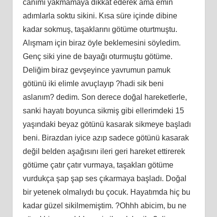
canımı yakmamaya dikkat ederek ama emin
adımlarla soktu sikini. Kısa süre içinde dibine
kadar sokmuş, taşaklarını götüme oturtmuştu.
Alışmam için biraz öyle beklemesini söyledim.
Genç siki yine de bayağı oturmuştu götüme.
Deliğim biraz gevşeyince yavrumun pamuk
götünü iki elimle avuçlayıp ?hadi sik beni
aslanım? dedim. Son derece doğal hareketlerle,
sanki hayatı boyunca sikmiş gibi ellerimdeki 15
yaşındaki beyaz götünü kasarak sikmeye başladı
beni. Birazdan iyice azıp sadece götünü kasarak
değil belden aşağısını ileri geri hareket ettirerek
götüme çatır çatır vurmaya, taşakları götüme
vurdukça şap şap ses çıkarmaya başladı. Doğal
bir yetenek olmalıydı bu çocuk. Hayatımda hiç bu
kadar güzel sikilmemiştim. ?Ohhh abicim, bu ne