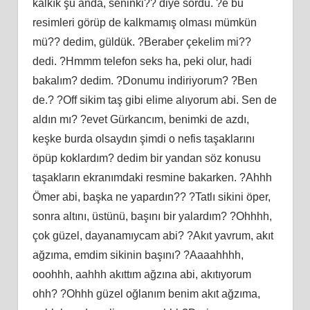
kalkık şu anda, seninki?? diye sordu. ?e bu
resimleri görüp de kalkmamış olması mümkün
mü?? dedim, güldük. ?Beraber çekelim mi??
dedi. ?Hmmm telefon seks ha, peki olur, hadi
bakalım? dedim. ?Donumu indiriyorum? ?Ben
de.? ?Off sikim taş gibi elime alıyorum abi. Sen de
aldın mı? ?evet Gürkancım, benimki de azdı,
keşke burda olsaydın şimdi o nefis taşaklarını
öpüp koklardım? dedim bir yandan söz konusu
taşakların ekranımdaki resmine bakarken. ?Ahhh
Ömer abi, başka ne yapardın?? ?Tatlı sikini öper,
sonra altını, üstünü, başını bir yalardım? ?Ohhhh,
çok güzel, dayanamıycam abi? ?Akıt yavrum, akıt
ağzıma, emdim sikinin başını? ?Aaaahhhh,
ooohhh, aahhh akıttım ağzına abi, akıtıyorum
ohh? ?Ohhh güzel oğlanım benim akıt ağzıma,