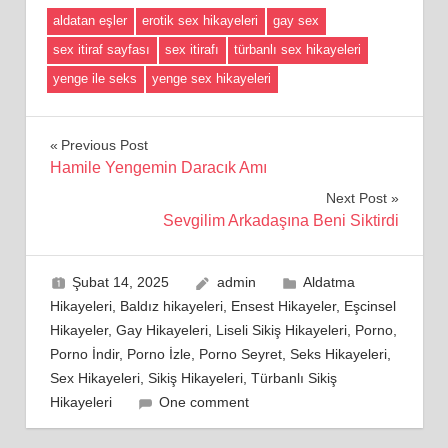
aldatan eşler
erotik sex hikayeleri
gay sex
sex itiraf sayfası
sex itirafı
türbanlı sex hikayeleri
yenge ile seks
yenge sex hikayeleri
Yazı
Previous Post
Hamile Yengemin Daracık Amı
gezinmesi
Next Post
Sevgilim Arkadaşına Beni Siktirdi
Şubat 14, 2025
admin
Aldatma
Hikayeleri
,
Baldız hikayeleri
,
Ensest Hikayeler
,
Eşcinsel
Hikayeler
,
Gay Hikayeleri
,
Liseli Sikiş Hikayeleri
,
Porno
,
Porno İndir
,
Porno İzle
,
Porno Seyret
,
Seks Hikayeleri
,
Sex Hikayeleri
,
Sikiş Hikayeleri
,
Türbanlı Sikiş
Hikayeleri
One comment