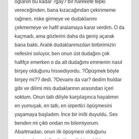
oğlanın bu kadar ?gay? bir harekete tepki
vereceğinden, bana kızacağından çekinmeme
rağmen, riske girmeye ve dudaklarımı
çekmemeye ve hafif aralamaya karar verdim. O da
kaçmadı, ama gözlerini daha da geniş açarak
bana baktı. Aralık dudaklarımızdan birbirimizin
nefesini soluyor, ben onun üst dudağını çok
hafifçe emerken o da alt dudağımı emmenin nasıl
birşey olduğunu hissediyordu. ?Öpüşmek böyle
birşey mi?? dedi. ?Devamı da var? dedim fısıldar
gibi ve dilimi mis dudaklarının arasından içeri
soktum. Onun tatlı diliyle karşılaşınca hayatımın
en yumuşak, en tatlı, en ürpertici öpüşmesini
yaşamaya başladım. İnce bir inilti duyuldu. Ses
benden mi çıktı ondan mı bilemiyorum.
Abartmadan, onun ilk öpüşmesi olduğunu