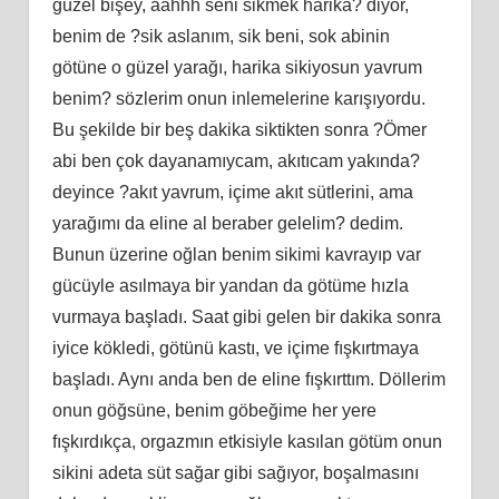
güzel bişey, aahhh seni sikmek harika? diyor,
benim de ?sik aslanım, sik beni, sok abinin
götüne o güzel yarağı, harika sikiyosun yavrum
benim? sözlerim onun inlemelerine karışıyordu.
Bu şekilde bir beş dakika siktikten sonra ?Ömer
abi ben çok dayanamıycam, akıtıcam yakında?
deyince ?akıt yavrum, içime akıt sütlerini, ama
yarağımı da eline al beraber gelelim? dedim.
Bunun üzerine oğlan benim sikimi kavrayıp var
gücüyle asılmaya bir yandan da götüme hızla
vurmaya başladı. Saat gibi gelen bir dakika sonra
iyice kökledi, götünü kastı, ve içime fışkırtmaya
başladı. Aynı anda ben de eline fışkırttım. Döllerim
onun göğsüne, benim göbeğime her yere
fışkırdıkça, orgazmın etkisiyle kasılan götüm onun
sikini adeta süt sağar gibi sağıyor, boşalmasını