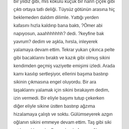
bir yıldız gibi, mis kokulu küçük bir narin çiçek gibi
çıktı ortaya tatlı deliği. Tüysüz götünün arasına hiç
beklemeden daldım dilimle. Yattığı yerden
kafasını hızla kaldırıp bana baktı, ?Ömer abi
napıyosun, aaahhhhhhh? dedi. ?keyfine bak
yavrum? dedim ve aşkla, hırsla, inleyerek
yalamaya devam ettim. Tekrar yukarı çıkınca pelte
gibi bacaklarını bıraktı ve kazık gibi olmuş sikini
kendimden geçmiş vaziyette emişimi izledi. Arada
karnı kasılıp sertleşiyor, ellerini başıma bastırıp
sikinin çıkmasına engel oluyordu. Bir ara
taşaklarını yalamak için sikini bırakayım dedim,
izin vermedi. Bir eliyle başımı tutup çekerken
diğer eliyle sikine üstten bastırıp ağzıma
hizalamaya çalıştı ve soktu. Gülümseyerek azgın
oğlanın sikini emmeye devam ettim. Taş gibi siki