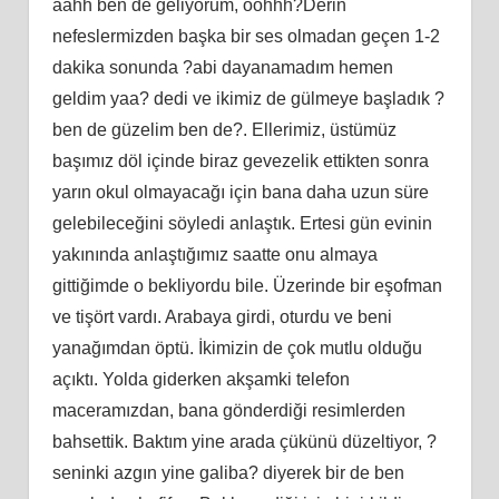
aahh ben de geliyorum, oohhh?Derin
nefeslermizden başka bir ses olmadan geçen 1-2
dakika sonunda ?abi dayanamadım hemen
geldim yaa? dedi ve ikimiz de gülmeye başladık ?
ben de güzelim ben de?. Ellerimiz, üstümüz
başımız döl içinde biraz gevezelik ettikten sonra
yarın okul olmayacağı için bana daha uzun süre
gelebileceğini söyledi anlaştık. Ertesi gün evinin
yakınında anlaştığımız saatte onu almaya
gittiğimde o bekliyordu bile. Üzerinde bir eşofman
ve tişört vardı. Arabaya girdi, oturdu ve beni
yanağımdan öptü. İkimizin de çok mutlu olduğu
açıktı. Yolda giderken akşamki telefon
maceramızdan, bana gönderdiği resimlerden
bahsettik. Baktım yine arada çükünü düzeltiyor, ?
seninki azgın yine galiba? diyerek bir de ben