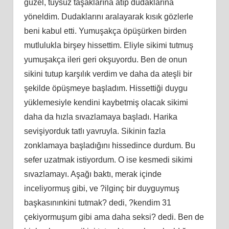
güzel, tüysüz taşaklarına atıp dudaklarına
yöneldim. Dudaklarını aralayarak kısık gözlerle
beni kabul etti. Yumuşakça öpüşürken birden
mutlulukla birşey hissettim. Eliyle sikimi tutmuş
yumuşakça ileri geri okşuyordu. Ben de onun
sikini tutup karşılık verdim ve daha da ateşli bir
şekilde öpüşmeye başladım. Hissettiği duygu
yüklemesiyle kendini kaybetmiş olacak sikimi
daha da hızla sıvazlamaya başladı. Harika
sevişiyorduk tatlı yavruyla. Sikinin fazla
zonklamaya başladığını hissedince durdum. Bu
sefer uzatmak istiyordum. O ise kesmedi sikimi
sıvazlamayı. Aşağı baktı, merak içinde
inceliyormuş gibi, ve ?ilginç bir duyguymuş
başkasınınkini tutmak? dedi, ?kendim 31
çekiyormuşum gibi ama daha seksi? dedi. Ben de