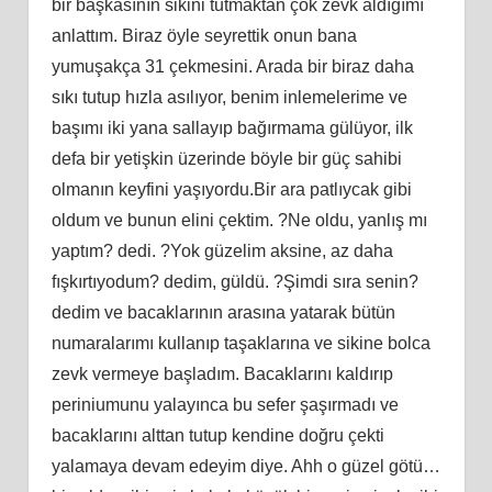
bir başkasının sikini tutmaktan çok zevk aldığımı
anlattım. Biraz öyle seyrettik onun bana
yumuşakça 31 çekmesini. Arada bir biraz daha
sıkı tutup hızla asılıyor, benim inlemelerime ve
başımı iki yana sallayıp bağırmama gülüyor, ilk
defa bir yetişkin üzerinde böyle bir güç sahibi
olmanın keyfini yaşıyordu.Bir ara patlıycak gibi
oldum ve bunun elini çektim. ?Ne oldu, yanlış mı
yaptım? dedi. ?Yok güzelim aksine, az daha
fışkırtıyodum? dedim, güldü. ?Şimdi sıra senin?
dedim ve bacaklarının arasına yatarak bütün
numaralarımı kullanıp taşaklarına ve sikine bolca
zevk vermeye başladım. Bacaklarını kaldırıp
periniumunu yalayınca bu sefer şaşırmadı ve
bacaklarını alttan tutup kendine doğru çekti
yalamaya devam edeyim diye. Ahh o güzel götü…