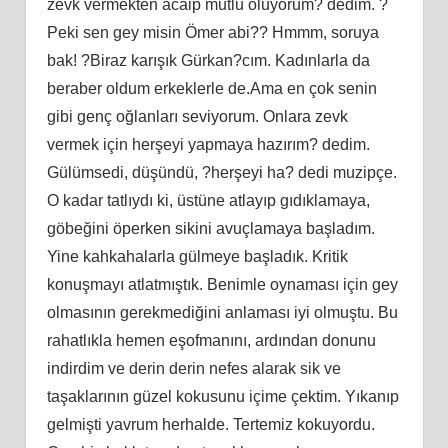
zevk vermekten acaip mutlu oluyorum? dedim. ?
Peki sen gey misin Ömer abi?? Hmmm, soruya
bak! ?Biraz karışık Gürkan?cım. Kadınlarla da
beraber oldum erkeklerle de.Ama en çok senin
gibi genç oğlanları seviyorum. Onlara zevk
vermek için herşeyi yapmaya hazırım? dedim.
Gülümsedi, düşündü, ?herşeyi ha? dedi muzipçe.
O kadar tatlıydı ki, üstüne atlayıp gıdıklamaya,
göbeğini öperken sikini avuçlamaya başladım.
Yine kahkahalarla gülmeye başladık. Kritik
konuşmayı atlatmıştık. Benimle oynaması için gey
olmasının gerekmediğini anlaması iyi olmuştu. Bu
rahatlıkla hemen eşofmanını, ardından donunu
indirdim ve derin derin nefes alarak sik ve
taşaklarının güzel kokusunu içime çektim. Yıkanıp
gelmişti yavrum herhalde. Tertemiz kokuyordu.