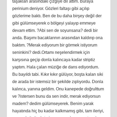
taşakları arasındaki çizgiye dil attım. Buraya
perinium deniyor. Gözleri faltaşı gibi açılıp
gözlerime baktı. Ben de bu daha birşey değil der
gibi gülümseyerek o bölgeyi yalayıp emmeye
devam ettim. ?Abi sen de soyunsana? dedi bir
anda. Başımı bacaklarının arasından kaldırıp ona
baktım. ?Merak ediyorum bir görmek istiyorum
seninkini? dedi.Ortamı neşelendirmek için
karşısına geçip donla kalıncaya kadar striptiz
yaptım. Hala çalan müziğe de dans ediyordum.
Bu bayıldı tabi. Kıkır kıkır gülüyor, boşta kalan siki
de arada bir istemsiz bir şekilde zıplıyordu. Donla
kalınca, yanına geldim. Onu kanepede doğrulttum
ve ?istersen bunu da sen indir, merak ediyorsun
madem? dedim gülümseyerek. Benim yarak
hayatında hiç bu kadar kalkmamış gibi, tam ileriyi,