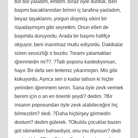
bol bol yaladım, emdim. Biraz öyle durduk. Ben
başımı bacaklarından birinin iç tarafına yasladım,
beyaz taşaklarını, yorgun düşmüş sikini bir
rüyadaymışım gibi seyrettim. Onun elleri de
başımda duruyordu. Arada bir başımı hafifçe
okşuyor, beni inanılmaz mutlu ediyordu. Dakikalar
süren sessizliği o bozdu: ?oramı yalamaktan
iğrenmedin mi??. ?Tatlı poponu kastediyorsan,
hayır. Bir defa sen tertemiz yıkanmıştın. Mis gibi
kokuyordu. Ayrıca sen o kadar tatlısın ki hiçbir
yerinden iğrenmem senin. Sana öyle zevk vermek
benim için o an en önemli şeydi? dedim. ?Bir
insanın poposundan öyle zevk alabileceğini hiç
bilmezdim? dedi. ?Daha hiçbirşey görmedin
dostum? dedim gülerek. ?Okulda çocuklar bazen
göt sikmekten bahsediyor, onu mu diyosun? dedi