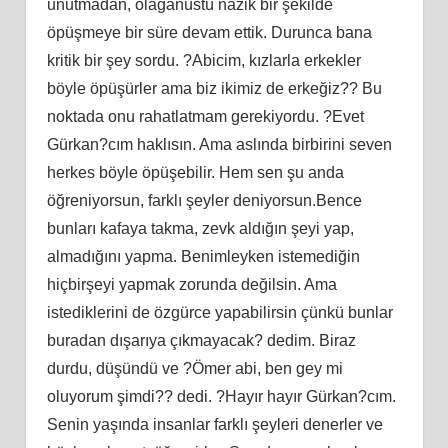
unutmadan, olağanüstü nazik bir şekilde
öpüşmeye bir süre devam ettik. Durunca bana
kritik bir şey sordu. ?Abicim, kızlarla erkekler
böyle öpüşürler ama biz ikimiz de erkeğiz?? Bu
noktada onu rahatlatmam gerekiyordu. ?Evet
Gürkan?cım haklısın. Ama aslında birbirini seven
herkes böyle öpüşebilir. Hem sen şu anda
öğreniyorsun, farklı şeyler deniyorsun.Bence
bunları kafaya takma, zevk aldığın şeyi yap,
almadığını yapma. Benimleyken istemediğin
hiçbirşeyi yapmak zorunda değilsin. Ama
istediklerini de özgürce yapabilirsin çünkü bunlar
buradan dışarıya çıkmayacak? dedim. Biraz
durdu, düşündü ve ?Ömer abi, ben gey mi
oluyorum şimdi?? dedi. ?Hayır hayır Gürkan?cım.
Senin yaşında insanlar farklı şeyleri denerler ve