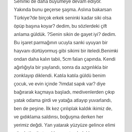
Seninki de daha büyümeye devam ediyor.
Yakında bunu geçerse şaşma. Aslına bakarsan
Türkiye?de birçok erkek seninki kadar siki olsa
öpüp başına koyar? dedim, bu sözlerdeki çift
anlama güldük. ?Senin sikin de gayet iyi? dedim.
Bu işaret parmağının ucuyla sanki uyuyan bir
hayvanı dürtüyormuş gibi sikimi bir iteledi.Benimki
ondan daha kalın tabii, 5cm falan çapında. Kendi
ağırlığıyla bir yaylandı, sonra da azgınlıkla bir
zonklayıp diklendi. Katıla katıla güldü benim
çocuk, ve evin içinde ?imdat sapık var? diye
bağırarak kaçmaya başladı, medivenlerden çıkıp
yatak odama girdi ve yatağa atlayıp yuvarlandı,
ben de peşine. İlk kez çırılıplak kaldık ikimiz de,
ve gıdıklama saldırısı, boğuşma derken her
yerimiz değdi. Yan yatarak yüzyüze gelince elimi