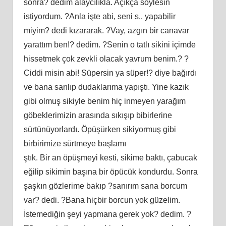
sonra? dedim alaycılıkla. Açıkça söylesin
istiyordum. ?Anla işte abi, seni s.. yapabilir
miyim? dedi kızararak. ?Vay, azgın bir canavar
yarattım ben!? dedim. ?Senin o tatlı sikini içimde
hissetmek çok zevkli olacak yavrum benim.? ?
Ciddi misin abi! Süpersin ya süper!? diye bağırdı
ve bana sarılıp dudaklarıma yapıştı. Yine kazık
gibi olmuş sikiyle benim hiç inmeyen yarağım
göbeklerimizin arasında sıkışıp bibirlerine
sürtünüyorlardı. Öpüşürken sikiyormuş gibi
birbirimize sürtmeye başlamı
ştık. Bir an öpüşmeyi kesti, sikime baktı, çabucak
eğilip sikimin başına bir öpücük kondurdu. Sonra
şaşkın gözlerime bakıp ?sanırım sana borcum
var? dedi. ?Bana hiçbir borcun yok güzelim.
İstemediğin şeyi yapmana gerek yok? dedim. ?