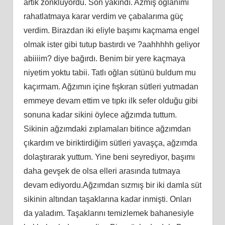
artık zonkluyordu. Son yakındı. Azmış oğlanımı
rahatlatmaya karar verdim ve çabalarıma güç
verdim. Birazdan iki eliyle başımı kaçmama engel
olmak ister gibi tutup bastırdı ve ?aahhhhh geliyor
abiiiim? diye bağırdı. Benim bir yere kaçmaya
niyetim yoktu tabii. Tatlı oğlan sütünü buldum mu
kaçırmam. Ağzımın içine fışkıran sütleri yutmadan
emmeye devam ettim ve tıpkı ilk sefer olduğu gibi
sonuna kadar sikini öylece ağzımda tuttum.
Sikinin ağzımdaki zıplamaları bitince ağzımdan
çıkardım ve biriktirdiğim sütleri yavaşça, ağzımda
dolaştırarak yuttum. Yine beni seyrediyor, başımı
daha gevşek de olsa elleri arasında tutmaya
devam ediyordu.Ağzımdan sızmış bir iki damla süt
sikinin altından taşaklarına kadar inmişti. Onları
da yaladım. Taşaklarını temizlemek bahanesiyle