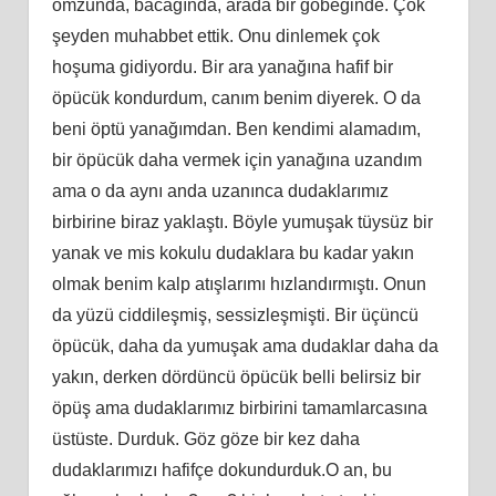
omzunda, bacağında, arada bir göbeğinde. Çok
şeyden muhabbet ettik. Onu dinlemek çok
hoşuma gidiyordu. Bir ara yanağına hafif bir
öpücük kondurdum, canım benim diyerek. O da
beni öptü yanağımdan. Ben kendimi alamadım,
bir öpücük daha vermek için yanağına uzandım
ama o da aynı anda uzanınca dudaklarımız
birbirine biraz yaklaştı. Böyle yumuşak tüysüz bir
yanak ve mis kokulu dudaklara bu kadar yakın
olmak benim kalp atışlarımı hızlandırmıştı. Onun
da yüzü ciddileşmiş, sessizleşmişti. Bir üçüncü
öpücük, daha da yumuşak ama dudaklar daha da
yakın, derken dördüncü öpücük belli belirsiz bir
öpüş ama dudaklarımız birbirini tamamlarcasına
üstüste. Durduk. Göz göze bir kez daha
dudaklarımızı hafifçe dokundurduk.O an, bu