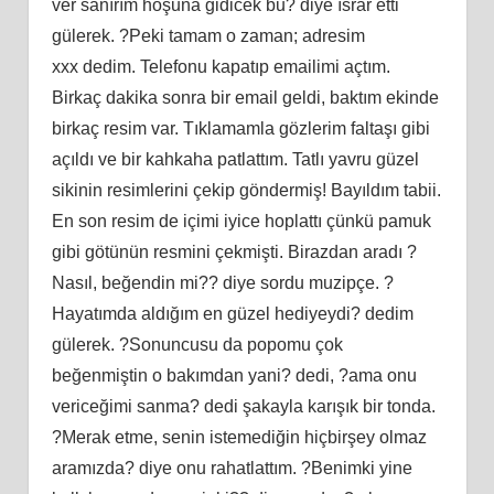
ver sanırım hoşuna gidicek bu? diye ısrar etti
gülerek. ?Peki tamam o zaman; adresim
xxx dedim. Telefonu kapatıp emailimi açtım.
Birkaç dakika sonra bir email geldi, baktım ekinde
birkaç resim var. Tıklamamla gözlerim faltaşı gibi
açıldı ve bir kahkaha patlattım. Tatlı yavru güzel
sikinin resimlerini çekip göndermiş! Bayıldım tabii.
En son resim de içimi iyice hoplattı çünkü pamuk
gibi götünün resmini çekmişti. Birazdan aradı ?
Nasıl, beğendin mi?? diye sordu muzipçe. ?
Hayatımda aldığım en güzel hediyeydi? dedim
gülerek. ?Sonuncusu da popomu çok
beğenmiştin o bakımdan yani? dedi, ?ama onu
vericeğimi sanma? dedi şakayla karışık bir tonda.
?Merak etme, senin istemediğin hiçbirşey olmaz
aramızda? diye onu rahatlattım. ?Benimki yine