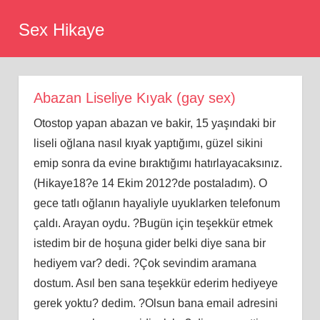
Skip
Sex Hikaye
to
content
Abazan Liseliye Kıyak (gay sex)
Otostop yapan abazan ve bakir, 15 yaşındaki bir
liseli oğlana nasıl kıyak yaptığımı, güzel sikini
emip sonra da evine bıraktığımı hatırlayacaksınız.
(Hikaye18?e 14 Ekim 2012?de postaladım). O
gece tatlı oğlanın hayaliyle uyuklarken telefonum
çaldı. Arayan oydu. ?Bugün için teşekkür etmek
istedim bir de hoşuna gider belki diye sana bir
hediyem var? dedi. ?Çok sevindim aramana
dostum. Asıl ben sana teşekkür ederim hediyeye
gerek yoktu? dedim. ?Olsun bana email adresini