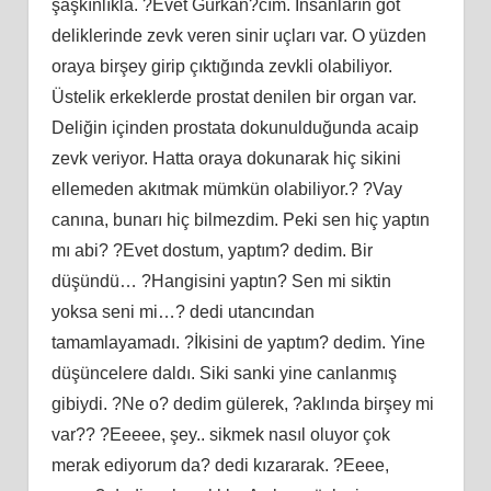
şaşkınlıkla. ?Evet Gürkan?cım. İnsanların göt
deliklerinde zevk veren sinir uçları var. O yüzden
oraya birşey girip çıktığında zevkli olabiliyor.
Üstelik erkeklerde prostat denilen bir organ var.
Deliğin içinden prostata dokunulduğunda acaip
zevk veriyor. Hatta oraya dokunarak hiç sikini
ellemeden akıtmak mümkün olabiliyor.? ?Vay
canına, bunarı hiç bilmezdim. Peki sen hiç yaptın
mı abi? ?Evet dostum, yaptım? dedim. Bir
düşündü… ?Hangisini yaptın? Sen mi siktin
yoksa seni mi…? dedi utancından
tamamlayamadı. ?İkisini de yaptım? dedim. Yine
düşüncelere daldı. Siki sanki yine canlanmış
gibiydi. ?Ne o? dedim gülerek, ?aklında birşey mi
var?? ?Eeeee, şey.. sikmek nasıl oluyor çok
merak ediyorum da? dedi kızararak. ?Eeee,