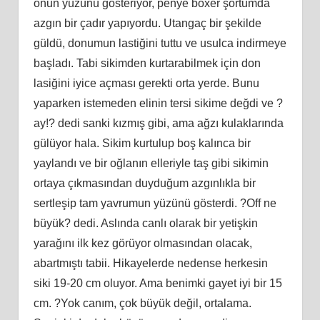
onun yüzünü gösteriyor, penye boxer şortumda
azgın bir çadır yapıyordu. Utangaç bir şekilde
güldü, donumun lastiğini tuttu ve usulca indirmeye
başladı. Tabi sikimden kurtarabilmek için don
lasiğini iyice açması gerekti orta yerde. Bunu
yaparken istemeden elinin tersi sikime değdi ve ?
ay!? dedi sanki kızmış gibi, ama ağzı kulaklarında
gülüyor hala. Sikim kurtulup boş kalınca bir
yaylandı ve bir oğlanın elleriyle taş gibi sikimin
ortaya çıkmasından duyduğum azgınlıkla bir
sertleşip tam yavrumun yüzünü gösterdi. ?Off ne
büyük? dedi. Aslında canlı olarak bir yetişkin
yarağını ilk kez görüyor olmasından olacak,
abartmıştı tabii. Hikayelerde nedense herkesin
siki 19-20 cm oluyor. Ama benimki gayet iyi bir 15
cm. ?Yok canım, çok büyük değil, ortalama.