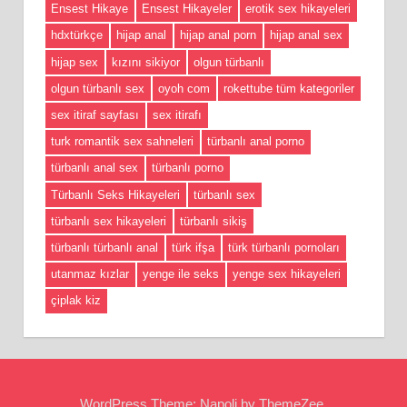
Ensest Hikaye
Ensest Hikayeler
erotik sex hikayeleri
hdxtürkçe
hijap anal
hijap anal porn
hijap anal sex
hijap sex
kızını sikiyor
olgun türbanlı
olgun türbanlı sex
oyoh com
rokettube tüm kategoriler
sex itiraf sayfası
sex itirafı
turk romantik sex sahneleri
türbanlı anal porno
türbanlı anal sex
türbanlı porno
Türbanlı Seks Hikayeleri
türbanlı sex
türbanlı sex hikayeleri
türbanlı sikiş
türbanlı türbanlı anal
türk ifşa
türk türbanlı pornoları
utanmaz kızlar
yenge ile seks
yenge sex hikayeleri
çiplak kiz
WordPress Theme: Napoli by ThemeZee.