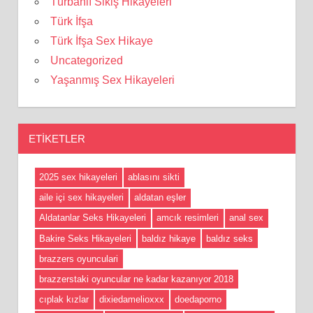
Türbanlı Sikiş Hikayeleri
Türk İfşa
Türk İfşa Sex Hikaye
Uncategorized
Yaşanmış Sex Hikayeleri
ETIKETLER
2025 sex hikayeleri
ablasını sikti
aile içi sex hikayeleri
aldatan eşler
Aldatanlar Seks Hikayeleri
amcık resimleri
anal sex
Bakire Seks Hikayeleri
baldız hikaye
baldız seks
brazzers oyunculari
brazzerstaki oyuncular ne kadar kazanıyor 2018
cıplak kızlar
dixiedamelioxxx
doedaporno