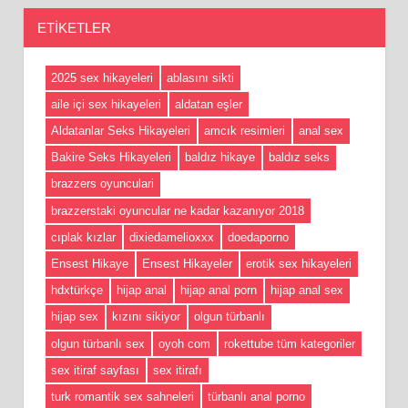
ETIKETLER
2025 sex hikayeleri
ablasını sikti
aile içi sex hikayeleri
aldatan eşler
Aldatanlar Seks Hikayeleri
amcık resimleri
anal sex
Bakire Seks Hikayeleri
baldız hikaye
baldız seks
brazzers oyunculari
brazzerstaki oyuncular ne kadar kazanıyor 2018
cıplak kızlar
dixiedamelioxxx
doedaporno
Ensest Hikaye
Ensest Hikayeler
erotik sex hikayeleri
hdxtürkçe
hijap anal
hijap anal porn
hijap anal sex
hijap sex
kızını sikiyor
olgun türbanlı
olgun türbanlı sex
oyoh com
rokettube tüm kategoriler
sex itiraf sayfası
sex itirafı
turk romantik sex sahneleri
türbanlı anal porno