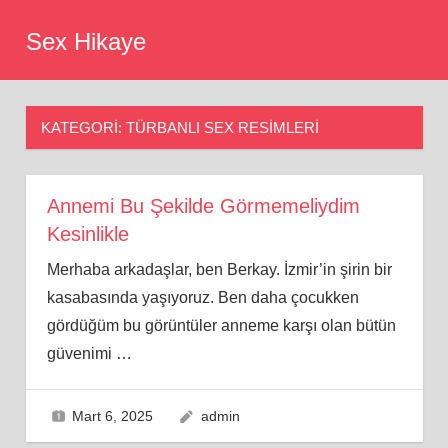
Skip
Sex Hikaye
to
content
KATEGORI:
TÜRBANLI SEX RESIMLERI
Annemi Bu Şekilde Görmemeliydim
Kesinlikle
Merhaba arkadaşlar, ben Berkay. İzmir’in şirin bir
kasabasında yaşıyoruz. Ben daha çocukken
gördüğüm bu görüntüler anneme karşı olan bütün
güvenimi
…
Mart 6, 2025
admin