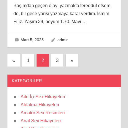
Başımdan geçen olayı yazmakta tereddüt etsem
de, bir gece yarısı yazmaya karar verdim. İsmim
Filiz. Yaşım 39, boyum 1.70. Mavi
…
Mart 5, 2025
admin
Yazı
Previous
Next
«
1
2
3
»
Posts
Posts
sayfalaması
KATEGORILER
Aile İçi Sex Hikayeleri
Aldatma Hikayeleri
Amatör Sex Resimleri
Anal Sex Hikayeleri