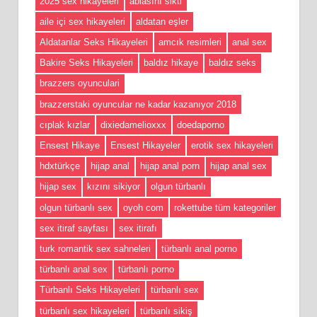
2025 sex hikayeleri
ablasını sikti
aile içi sex hikayeleri
aldatan eşler
Aldatanlar Seks Hikayeleri
amcık resimleri
anal sex
Bakire Seks Hikayeleri
baldız hikaye
baldız seks
brazzers oyunculari
brazzerstaki oyuncular ne kadar kazanıyor 2018
cıplak kızlar
dixiedamelioxxx
doedaporno
Ensest Hikaye
Ensest Hikayeler
erotik sex hikayeleri
hdxtürkçe
hijap anal
hijap anal porn
hijap anal sex
hijap sex
kızını sikiyor
olgun türbanlı
olgun türbanlı sex
oyoh com
rokettube tüm kategoriler
sex itiraf sayfası
sex itirafı
turk romantik sex sahneleri
türbanlı anal porno
türbanlı anal sex
türbanlı porno
Türbanlı Seks Hikayeleri
türbanlı sex
türbanlı sex hikayeleri
türbanlı sikiş