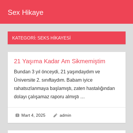
Skip
Sex Hikaye
to
content
KATEGORI:
SEKS HIKAYESI
21 Yaşıma Kadar Am Sikmemiştim
Bundan 3 yıl önceydi, 21 yaşındaydım ve
Üniversite 2. sınıftaydım. Babam iyice
rahatsızlanmaya başlamıştı, zaten hastalığından
dolayı çalışamaz raporu almıştı
…
Mart 4, 2025
admin