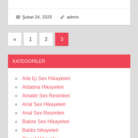
Şubat 24, 2025
admin
Yazı
Previous
«
1
2
3
Posts
sayfalaması
KATEGORILER
Aile İçi Sex Hikayeleri
Aldatma Hikayeleri
Amatör Sex Resimleri
Anal Sex Hikayeleri
Anal Sex Resimleri
Bakire Sex Hikayeleri
Baldız hikayeleri