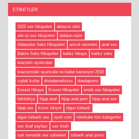
ETIKETLER
2025 sex hikayeleri
ablasını sikti
aile içi sex hikayeleri
aldatan eşler
Aldatanlar Seks Hikayeleri
amcık resimleri
anal sex
Bakire Seks Hikayeleri
baldız hikaye
baldız seks
brazzers oyunculari
brazzerstaki oyuncular ne kadar kazanıyor 2018
cıplak kızlar
dixiedamelioxxx
doedaporno
Ensest Hikaye
Ensest Hikayeler
erotik sex hikayeleri
hdxtürkçe
hijap anal
hijap anal porn
hijap anal sex
hijap sex
kızını sikiyor
olgun türbanlı
olgun türbanlı sex
oyoh com
rokettube tüm kategoriler
sex itiraf sayfası
sex itirafı
turk romantik sex sahneleri
türbanlı anal porno