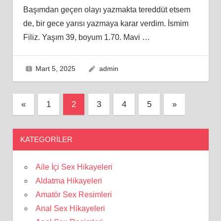
Başımdan geçen olayı yazmakta tereddüt etsem
de, bir gece yarısı yazmaya karar verdim. İsmim
Filiz. Yaşım 39, boyum 1.70. Mavi
…
Mart 5, 2025
admin
Yazı
Previous
Next
«
1
2
3
4
5
»
Posts
Posts
sayfalaması
KATEGORILER
Aile İçi Sex Hikayeleri
Aldatma Hikayeleri
Amatör Sex Resimleri
Anal Sex Hikayeleri