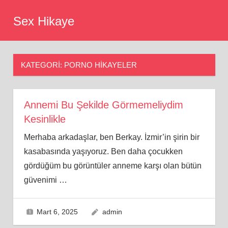
Skip
Sex Hikaye
to
content
KATEGORI:
PORNO HIKAYELER
Annemi Bu Şekilde Görmemeliydim
Kesinlikle
Merhaba arkadaşlar, ben Berkay. İzmir’in şirin bir
kasabasında yaşıyoruz. Ben daha çocukken
gördüğüm bu görüntüler anneme karşı olan bütün
güvenimi
…
Mart 6, 2025
admin