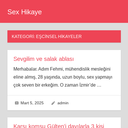
Skip
Sex Hikaye
to
content
KATEGORI:
EŞCINSEL HIKAYELER
Sevgilim ve salak ablası
Merhabalar. Adım Fehmi, mühendislik mesleğini
eline almış, 28 yaşında, uzun boylu, sex yapmayı
çok seven bir erkeğim. O zaman İzmir’de
…
Mart 5, 2025
admin
Karşı komşu Gülten’i dayılarla 3 kişi