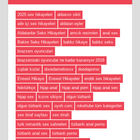
2025 sex hikayeleri
ablasını sikti
aile içi sex hikayeleri
aldatan eşler
Aldatanlar Seks Hikayeleri
amcık resimleri
anal sex
Bakire Seks Hikayeleri
baldız hikaye
baldız seks
brazzers oyunculari
brazzerstaki oyuncular ne kadar kazanıyor 2018
cıplak kızlar
dixiedamelioxxx
doedaporno
Ensest Hikaye
Ensest Hikayeler
erotik sex hikayeleri
hdxtürkçe
hijap anal
hijap anal porn
hijap anal sex
hijap sex
kızını sikiyor
olgun türbanlı
olgun türbanlı sex
oyoh com
rokettube tüm kategoriler
sex itiraf sayfası
sex itirafı
turk romantik sex sahneleri
türbanlı anal porno
türbanlı anal sex
türbanlı porno