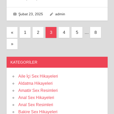
Şubat 23, 2025
admin
Yazı
Previous
«
1
2
3
4
5
…
8
Posts
sayfalaması
Next
»
Posts
KATEGORILER
Aile İçi Sex Hikayeleri
Aldatma Hikayeleri
Amatör Sex Resimleri
Anal Sex Hikayeleri
Anal Sex Resimleri
Bakire Sex Hikayeleri