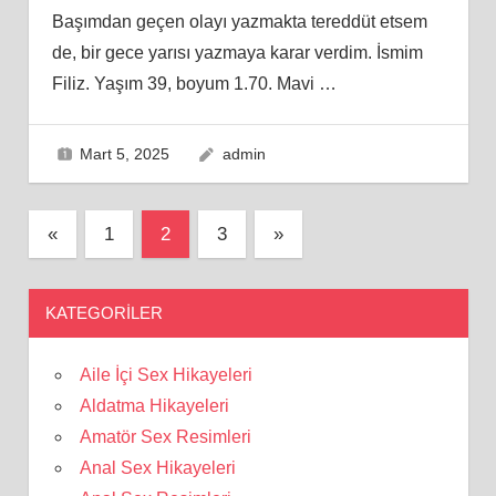
Başımdan geçen olayı yazmakta tereddüt etsem
de, bir gece yarısı yazmaya karar verdim. İsmim
Filiz. Yaşım 39, boyum 1.70. Mavi
…
Mart 5, 2025
admin
Yazı
Previous
Next
«
1
2
3
»
Posts
Posts
sayfalaması
KATEGORILER
Aile İçi Sex Hikayeleri
Aldatma Hikayeleri
Amatör Sex Resimleri
Anal Sex Hikayeleri