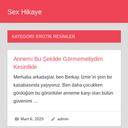
Skip
Sex Hikaye
to
content
KATEGORI:
EROTIK RESIMLER
Annemi Bu Şekilde Görmemeliydim
Kesinlikle
Merhaba arkadaşlar, ben Berkay. İzmir’in şirin bir
kasabasında yaşıyoruz. Ben daha çocukken
gördüğüm bu görüntüler anneme karşı olan bütün
güvenimi
…
Mart 6, 2025
admin